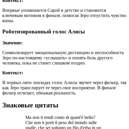
Контекст:
Впервые упоминается Сарой в детстве и становится
ключевым мотивом в финале, помогая Зеро отпустить чувство
вины.
Роботизированный голос Алисы
Значение:
Символизирует эмоциональную дистанцию и неспособность
Зеро по-настоящему «услышать» и понять боль другого
человека, пока не станет слишком поздно.
Контекст:
В первых пяти эпизодах голос Алисы звучит через фильтр, так
как Зеро транслирует ее через свое восприятие. В финале
фильтр исчезает, обнажая реальность.
Знаковые цитаты
Ma non ti rendi conto di quant'è bello?
Che non ti porti il peso del mondo sulle
spalle, che sei soltanto un filo d'erba in un