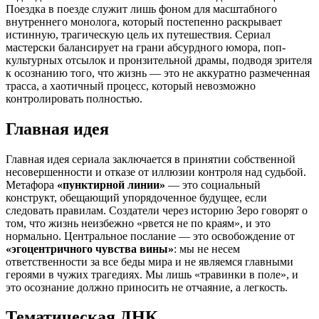
Поездка в поезде служит лишь фоном для масштабного
внутреннего монолога, который постепенно раскрывает
истинную, трагическую цель их путешествия. Сериал
мастерски балансирует на грани абсурдного юмора, поп-
культурных отсылок и пронзительной драмы, подводя зрителя
к осознанию того, что жизнь — это не аккуратно размеченная
трасса, а хаотичный процесс, который невозможно
контролировать полностью.
Главная идея
Главная идея сериала заключается в принятии собственной
несовершенности и отказе от иллюзии контроля над судьбой.
Метафора
«пунктирной линии»
— это социальный
конструкт, обещающий упорядоченное будущее, если
следовать правилам. Создатели через историю Зеро говорят о
том, что жизнь неизбежно «рвется не по краям», и это
нормально. Центральное послание — это освобождение от
«эгоцентричного чувства вины»
: мы не несем
ответственности за все беды мира и не являемся главными
героями в чужих трагедиях. Мы лишь «травинки в поле», и
это осознание должно приносить не отчаяние, а легкость.
Тематическая ДНК