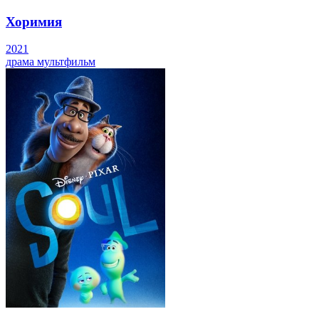
Хоримия
2021
драма
мультфильм