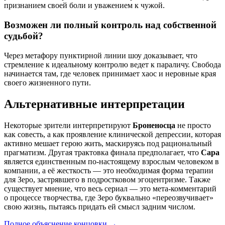
признанием своей боли и уважением к чужой.
Возможен ли полный контроль над собственной
судьбой?
Через метафору пунктирной линии шоу доказывает, что
стремление к идеальному контролю ведет к параличу. Свобода
начинается там, где человек принимает хаос и неровные края
своего жизненного пути.
Альтернативные интерпретации
Некоторые зрители интерпретируют
Броненосца
не просто
как совесть, а как проявление клинической депрессии, которая
активно мешает герою жить, маскируясь под рациональный
прагматизм. Другая трактовка финала предполагает, что
Сара
является единственным по-настоящему взрослым человеком в
компании, а её жесткость — это необходимая форма терапии
для Зеро, застрявшего в подростковом эгоцентризме. Также
существует мнение, что весь сериал — это мета-комментарий
о процессе творчества, где Зеро буквально «переозвучивает»
свою жизнь, пытаясь придать ей смысл задним числом.
Полное объяснение концовки
→