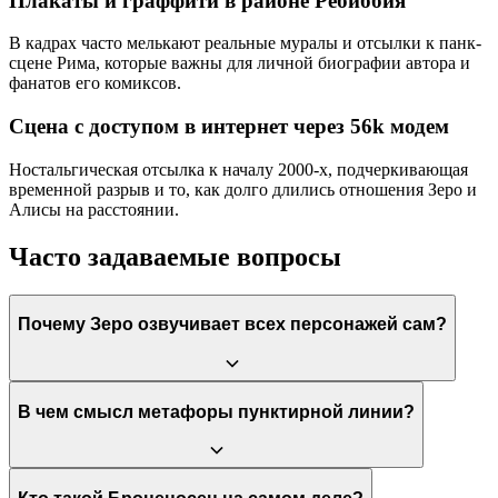
Плакаты и граффити в районе Ребиббия
В кадрах часто мелькают реальные муралы и отсылки к панк-
сцене Рима, которые важны для личной биографии автора и
фанатов его комиксов.
Сцена с доступом в интернет через 56k модем
Ностальгическая отсылка к началу 2000-х, подчеркивающая
временной разрыв и то, как долго длились отношения Зеро и
Алисы на расстоянии.
Часто задаваемые вопросы
Почему Зеро озвучивает всех персонажей сам?
Это художественный прием, показывающий, что зритель
В чем смысл метафоры пунктирной линии?
видит историю исключительно глазами Зеро. Он
воспринимает окружающих не как отдельных людей, а как
проекции своих мыслей, пока трагедия в финале не заставляет
его услышать их настоящие голоса.
Это символ социальных ожиданий: окончить школу, найти