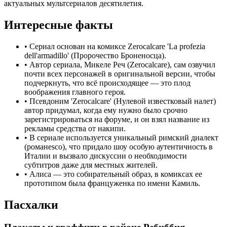
актуальных мультсериалов десятилетия.
Интересные факты
•
Сериал основан на комиксе Zerocalcare 'La profezia
dell'armadillo' (Пророчество Броненосца).
•
Автор сериала, Микеле Реч (Zerocalcare), сам озвучил
почти всех персонажей в оригинальной версии, чтобы
подчеркнуть, что всё происходящее — это плод
воображения главного героя.
•
Псевдоним 'Zerocalcare' (Нулевой известковый налет)
автор придумал, когда ему нужно было срочно
зарегистрироваться на форуме, и он взял название из
рекламы средства от накипи.
•
В сериале используется уникальный римский диалект
(романesco), что придало шоу особую аутентичность в
Италии и вызвало дискуссии о необходимости
субтитров даже для местных жителей.
•
Алиса — это собирательный образ, в комиксах ее
прототипом была француженка по имени Камиль.
Пасхалки