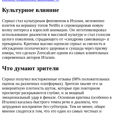
Культурное влияние
Сериал стал культурным феноменом в Италии, мгновенно
взлетев на вершину топов Netflix и спровоцировав новую
волну интереса к взрослой анимации. Он легитимизировал
использование диалектов в массовой культуре и стал голосом
целого поколения, страдающего от «синдрома самозванца» и
прекариата. Критики высоко оценили сериал за смелость в
обсуждении психического здоровья и суицида через призму
юмора, что сделало Zerocalcare одним из самых влиятельных
современных авторов Италии.
Что думают зрители
Сериал получил восторженные отзывы (98% положительных
оценок на различных платформах). Зрители хвалят его за
невероятную плотность шуток, которые при повторном
просмотре раскрываются глубже, и за мощный
эмоциональный удар в финале. Основная критика (особенно в
Италии) касалась быстрого темпа речи и диалекта, что
затрудняло восприятие без субтитров. Тем не менее, общее
мнение сходится в том, что это один из самых честных и