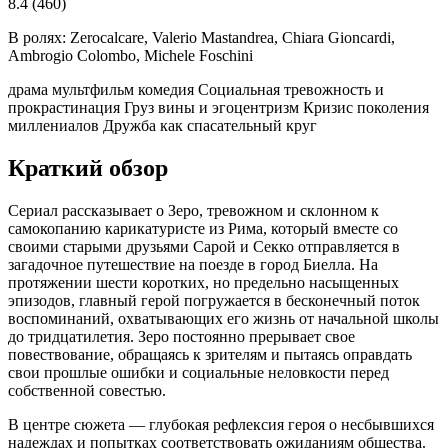
8.4
(460)
В ролях:
Zerocalcare, Valerio Mastandrea, Chiara Gioncardi,
Ambrogio Colombo, Michele Foschini
драма
мультфильм
комедия
Социальная тревожность и
прокрастинация
Груз вины и эгоцентризм
Кризис поколения
миллениалов
Дружба как спасательный круг
Краткий обзор
Сериал рассказывает о Зеро, тревожном и склонном к
самокопанию карикатуристе из Рима, который вместе со
своими старыми друзьями Сарой и Секко отправляется в
загадочное путешествие на поезде в город Биелла. На
протяжении шести коротких, но предельно насыщенных
эпизодов, главный герой погружается в бесконечный поток
воспоминаний, охватывающих его жизнь от начальной школы
до тридцатилетия. Зеро постоянно прерывает свое
повествование, обращаясь к зрителям и пытаясь оправдать
свои прошлые ошибки и социальные неловкости перед
собственной совестью.
В центре сюжета — глубокая рефлексия героя о несбывшихся
надеждах и попытках соответствовать ожиданиям общества.