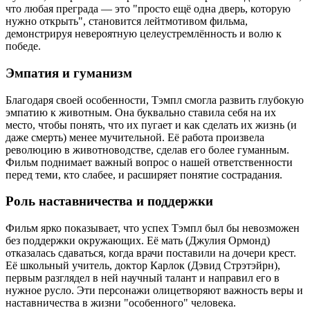
что любая преграда — это "просто ещё одна дверь, которую
нужно открыть", становится лейтмотивом фильма,
демонстрируя невероятную целеустремлённость и волю к
победе.
Эмпатия и гуманизм
Благодаря своей особенности, Тэмпл смогла развить глубокую
эмпатию к животным. Она буквально ставила себя на их
место, чтобы понять, что их пугает и как сделать их жизнь (и
даже смерть) менее мучительной. Её работа произвела
революцию в животноводстве, сделав его более гуманным.
Фильм поднимает важный вопрос о нашей ответственности
перед теми, кто слабее, и расширяет понятие сострадания.
Роль наставничества и поддержки
Фильм ярко показывает, что успех Тэмпл был бы невозможен
без поддержки окружающих. Её мать (Джулия Ормонд)
отказалась сдаваться, когда врачи поставили на дочери крест.
Её школьный учитель, доктор Карлок (Дэвид Стрэтэйрн),
первым разглядел в ней научный талант и направил его в
нужное русло. Эти персонажи олицетворяют важность веры и
наставничества в жизни "особенного" человека.