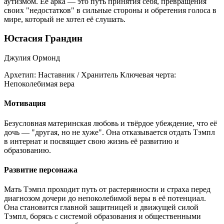
аутизмом. Её арка — это путь принятия себя, превращения
своих "недостатков" в сильные стороны и обретения голоса в
мире, который не хотел её слушать.
Юстасия Грандин
Джулия Ормонд
Архетип:
Наставник / Хранитель
Ключевая черта:
Непоколебимая вера
Мотивация
Безусловная материнская любовь и твёрдое убеждение, что её
дочь — "другая, но не хуже". Она отказывается отдать Тэмпл
в интернат и посвящает свою жизнь её развитию и
образованию.
Развитие персонажа
Мать Тэмпл проходит путь от растерянности и страха перед
диагнозом дочери до непоколебимой веры в её потенциал.
Она становится главной защитницей и движущей силой
Тэмпл, борясь с системой образования и общественными