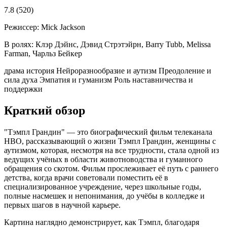
7.8
(520)
Режиссер:
Mick Jackson
В ролях:
Клэр Дэйнс, Дэвид Стрэтэйрн, Barry Tubb, Melissa
Farman, Чарльз Бейкер
драма
история
Нейроразнообразие и аутизм
Преодоление и
сила духа
Эмпатия и гуманизм
Роль наставничества и
поддержки
Краткий обзор
"Тэмпл Грандин" — это биографический фильм телеканала
HBO, рассказывающий о жизни Тэмпл Грандин, женщины с
аутизмом, которая, несмотря на все трудности, стала одной из
ведущих учёных в области животноводства и гуманного
обращения со скотом. Фильм прослеживает её путь с раннего
детства, когда врачи советовали поместить её в
специализированное учреждение, через школьные годы,
полные насмешек и непонимания, до учёбы в колледже и
первых шагов в научной карьере.
Картина наглядно демонстрирует, как Тэмпл, благодаря