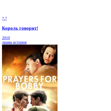
7.7
Король говорит!
2010
драма
история