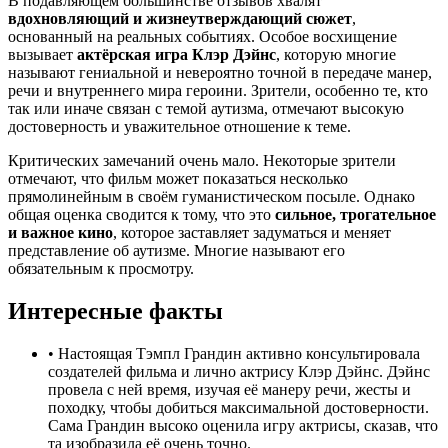
В подавляющем большинстве отзывов хвалят
вдохновляющий и жизнеутверждающий сюжет
,
основанный на реальных событиях. Особое восхищение
вызывает
актёрская игра Клэр Дэйнс
, которую многие
называют гениальной и невероятно точной в передаче манер,
речи и внутреннего мира героини. Зрители, особенно те, кто
так или иначе связан с темой аутизма, отмечают высокую
достоверность и уважительное отношение к теме.
Критических замечаний очень мало. Некоторые зрители
отмечают, что фильм может показаться несколько
прямолинейным в своём гуманистическом посыле. Однако
общая оценка сводится к тому, что это
сильное, трогательное
и важное кино
, которое заставляет задуматься и меняет
представление об аутизме. Многие называют его
обязательным к просмотру.
Интересные факты
•
Настоящая Тэмпл Грандин активно консультировала
создателей фильма и лично актрису Клэр Дэйнс. Дэйнс
провела с ней время, изучая её манеру речи, жесты и
походку, чтобы добиться максимальной достоверности.
Сама Грандин высоко оценила игру актрисы, сказав, что
та изобразила её очень точно.