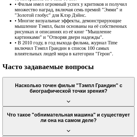
•
Фильм имел огромный успех у критиков и получил
множество наград, включая семь премий "Эмми" и
"Золотой глобус" для Клэр Дэйнс.
•
Многие визуальные эффекты, демонстрирующие
мышление Тэмпл, были основаны на её собственных
рисунках и описаниях из её книг "Мышление
картинками" и "Отворяя двери надежды".
•
В 2010 году, в год выхода фильма, журнал Time
включил Тэмпл Грандин в список 100 самых
влиятельных людей мира в категории "Герои".
Часто задаваемые вопросы
Насколько точен фильм "Тэмпл Грандин" с
биографической точки зрения?
Фильм считается очень точным. Настоящая Тэмпл Грандин
Что такое "обнимательная машина" и существует
была главным консультантом проекта, тесно работала со
ли она на самом деле?
сценаристами и актрисой Клэр Дэйнс. Большинство событий,
показанных в фильме, включая создание "обнимательной
машины" и её революционные проекты для животноводства,