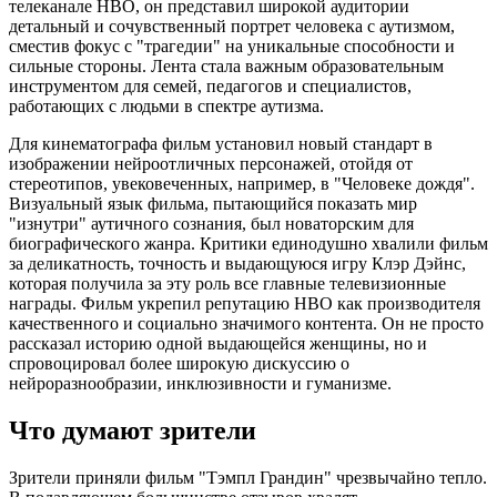
телеканале HBO, он представил широкой аудитории
детальный и сочувственный портрет человека с аутизмом,
сместив фокус с "трагедии" на уникальные способности и
сильные стороны. Лента стала важным образовательным
инструментом для семей, педагогов и специалистов,
работающих с людьми в спектре аутизма.
Для кинематографа фильм установил новый стандарт в
изображении нейроотличных персонажей, отойдя от
стереотипов, увековеченных, например, в "Человеке дождя".
Визуальный язык фильма, пытающийся показать мир
"изнутри" аутичного сознания, был новаторским для
биографического жанра. Критики единодушно хвалили фильм
за деликатность, точность и выдающуюся игру Клэр Дэйнс,
которая получила за эту роль все главные телевизионные
награды. Фильм укрепил репутацию HBO как производителя
качественного и социально значимого контента. Он не просто
рассказал историю одной выдающейся женщины, но и
спровоцировал более широкую дискуссию о
нейроразнообразии, инклюзивности и гуманизме.
Что думают зрители
Зрители приняли фильм "Тэмпл Грандин" чрезвычайно тепло.