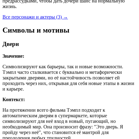
предрассудками, чтобы дать дочери шанс на нормальную
жизнь.
Все персонажи и актеры (3)
→
Символы и мотивы
Двери
Значение:
Символизируют как барьеры, так и новые возможности.
Тэмпл часто сталкивается с буквально и метафорически
закрытыми дверями, но её настойчивость позволяет ей
проходить через них, открывая для себя новые этапы в жизни
и карьере.
Контекст:
На протяжении всего фильма Тэмпл подходит к
автоматическим дверям в супермаркете, которые
символизируют для неё вход в новый, пугающий, но
необходимый мир. Она произносит фразу: "Это дверь. Я
пройду через неё", что становится её мантрой для
преодоления любых трудностей.