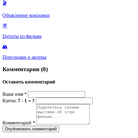
🎬
факторы в конструкциях загонов и скотобоен.
Объяснение концовки
💬
Цитаты из фильма
👥
Персонажи и актеры
Комментарии (0)
Оставить комментарий
Ваше имя
*
Капча:
7 - 1 = ?
Комментарий
*
Опубликовать комментарий