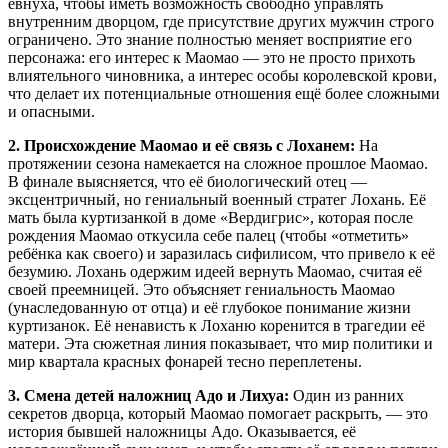
евнуха, чтобы иметь возможность свободно управлять
внутренним дворцом, где присутствие других мужчин строго
ограничено. Это знание полностью меняет восприятие его
персонажа: его интерес к Маомао — это не просто прихоть
влиятельного чиновника, а интерес особы королевской крови,
что делает их потенциальные отношения ещё более сложными
и опасными.
2. Происхождение Маомао и её связь с Лоханем:
На
протяжении сезона намекается на сложное прошлое Маомао.
В финале выясняется, что её биологический отец —
эксцентричный, но гениальный военный стратег Лохань. Её
мать была куртизанкой в доме «Вердигрис», которая после
рождения Маомао откусила себе палец (чтобы «отметить»
ребёнка как своего) и заразилась сифилисом, что привело к её
безумию. Лохань одержим идеей вернуть Маомао, считая её
своей преемницей. Это объясняет гениальность Маомао
(унаследованную от отца) и её глубокое понимание жизни
куртизанок. Её ненависть к Лоханю коренится в трагедии её
матери. Эта сюжетная линия показывает, что мир политики и
мир квартала красных фонарей тесно переплетены.
3. Смена детей наложниц Адо и Лихуа:
Один из ранних
секретов дворца, который Маомао помогает раскрыть, — это
история бывшей наложницы Адо. Оказывается, её