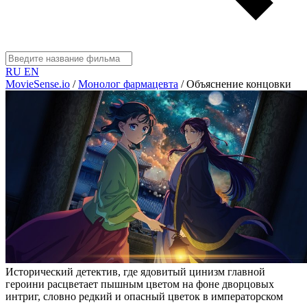
RU
EN
MovieSense.io
/
Монолог фармацевта
/
Объяснение концовки
Исторический детектив, где ядовитый цинизм главной
героини расцветает пышным цветом на фоне дворцовых
интриг, словно редкий и опасный цветок в императорском