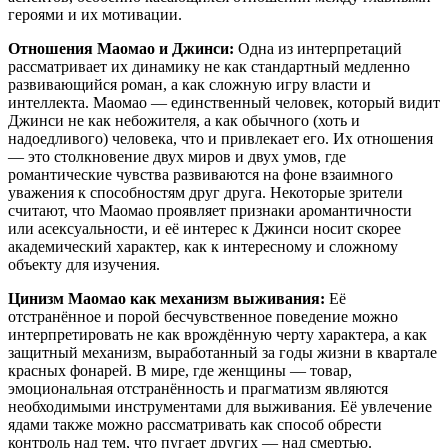
героями и их мотивации.
Отношения Маомао и Джинси:
Одна из интерпретаций
рассматривает их динамику не как стандартный медленно
развивающийся роман, а как сложную игру власти и
интеллекта. Маомао — единственный человек, который видит
Джинси не как небожителя, а как обычного (хоть и
надоедливого) человека, что и привлекает его. Их отношения
— это столкновение двух миров и двух умов, где
романтические чувства развиваются на фоне взаимного
уважения к способностям друг друга. Некоторые зрители
считают, что Маомао проявляет признаки аромантичности
или асексуальности, и её интерес к Джинси носит скорее
академический характер, как к интересному и сложному
объекту для изучения.
Цинизм Маомао как механизм выживания:
Её
отстранённое и порой бесчувственное поведение можно
интерпретировать не как врождённую черту характера, а как
защитный механизм, выработанный за годы жизни в квартале
красных фонарей. В мире, где женщины — товар,
эмоциональная отстранённость и прагматизм являются
необходимыми инструментами для выживания. Её увлечение
ядами также можно рассматривать как способ обрести
контроль над тем, что пугает других — над смертью.