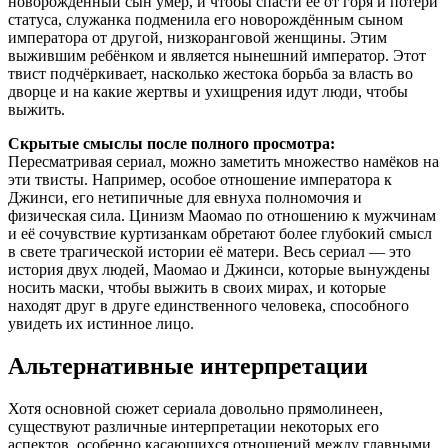
новорождённый сын умер, и чтобы спасти её от горя и потери
статуса, служанка подменила его новорождённым сыном
императора от другой, низкоранговой женщины. Этим
выжившим ребёнком и является нынешний император. Этот
твист подчёркивает, насколько жестока борьба за власть во
дворце и на какие жертвы и ухищрения идут люди, чтобы
выжить.
Скрытые смыслы после полного просмотра:
Пересматривая сериал, можно заметить множество намёков на
эти твисты. Например, особое отношение императора к
Джинси, его нетипичные для евнуха полномочия и
физическая сила. Цинизм Маомао по отношению к мужчинам
и её сочувствие куртизанкам обретают более глубокий смысл
в свете трагической истории её матери. Весь сериал — это
история двух людей, Маомао и Джинси, которые вынуждены
носить маски, чтобы выжить в своих мирах, и которые
находят друг в друге единственного человека, способного
увидеть их истинное лицо.
Альтернативные интерпретации
Хотя основной сюжет сериала довольно прямолинеен,
существуют различные интерпретации некоторых его
аспектов, особенно касающихся отношений между главными