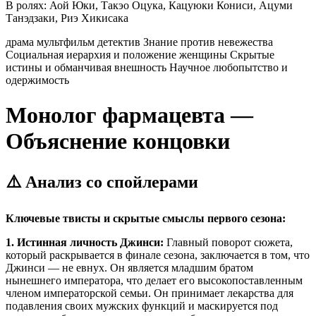
В ролях:
Аой Юки, Такэо Оцука, Кацуюки Кониси, Ацуми
Танэдзаки, Риэ Хикисака
драма
мультфильм
детектив
Знание против невежества
Социальная иерархия и положение женщины
Скрытые
истины и обманчивая внешность
Научное любопытство и
одержимость
Монолог фармацевта —
Объяснение концовки
⚠️ Анализ со спойлерами
Ключевые твисты и скрытые смыслы первого сезона:
1. Истинная личность Джинси:
Главный поворот сюжета,
который раскрывается в финале сезона, заключается в том, что
Джинси — не евнух. Он является младшим братом
нынешнего императора, что делает его высокопоставленным
членом императорской семьи. Он принимает лекарства для
подавления своих мужских функций и маскируется под