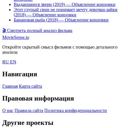
Выдающиеся звери (2019)
— Объяснение концовки
Этот глупый свин не понимает мечту девочки-зайки
(2018)
— Объяснение концовки
Банановая рыба (2018)
— Объяснение концовки
🎬
Смотреть полный анализ фильма
MovieSense.io
Откройте скрытый смысл фильмов с помощью детального
анализа
RU
EN
Навигация
Главная
Карта сайта
Правовая информация
О нас
Правила сайта
Политика конфиденциальности
Другие проекты