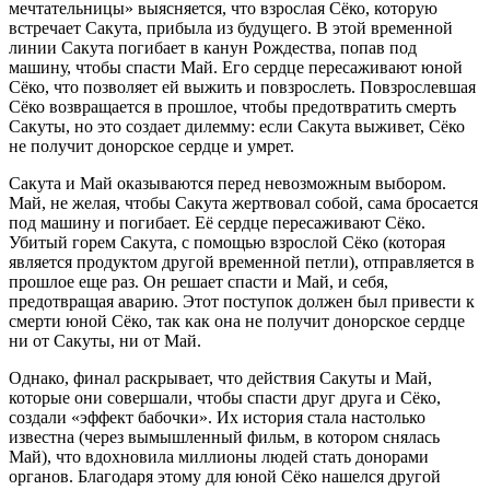
мечтательницы» выясняется, что взрослая Сёко, которую
встречает Сакута, прибыла из будущего. В этой временной
линии Сакута погибает в канун Рождества, попав под
машину, чтобы спасти Май. Его сердце пересаживают юной
Сёко, что позволяет ей выжить и повзрослеть. Повзрослевшая
Сёко возвращается в прошлое, чтобы предотвратить смерть
Сакуты, но это создает дилемму: если Сакута выживет, Сёко
не получит донорское сердце и умрет.
Сакута и Май оказываются перед невозможным выбором.
Май, не желая, чтобы Сакута жертвовал собой, сама бросается
под машину и погибает. Её сердце пересаживают Сёко.
Убитый горем Сакута, с помощью взрослой Сёко (которая
является продуктом другой временной петли), отправляется в
прошлое еще раз. Он решает спасти и Май, и себя,
предотвращая аварию. Этот поступок должен был привести к
смерти юной Сёко, так как она не получит донорское сердце
ни от Сакуты, ни от Май.
Однако, финал раскрывает, что действия Сакуты и Май,
которые они совершали, чтобы спасти друг друга и Сёко,
создали «эффект бабочки». Их история стала настолько
известна (через вымышленный фильм, в котором снялась
Май), что вдохновила миллионы людей стать донорами
органов. Благодаря этому для юной Сёко нашелся другой