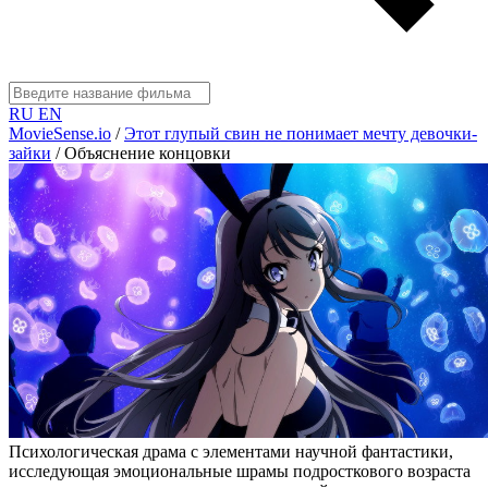
RU
EN
MovieSense.io
/
Этот глупый свин не понимает мечту девочки-
зайки
/
Объяснение концовки
Психологическая драма с элементами научной фантастики,
исследующая эмоциональные шрамы подросткового возраста