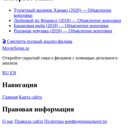
Туалетный мальчик Ханако (2020)
— Объяснение
концовки
Любимый во Франкcе (2018)
— Объяснение концовки
Банановая рыба (2018)
— Объяснение концовки
Реальная девушка (2018)
— Объяснение концовки
🎬
Смотреть полный анализ фильма
MovieSense.io
Откройте скрытый смысл фильмов с помощью детального
анализа
RU
EN
Навигация
Главная
Карта сайта
Правовая информация
О нас
Правила сайта
Политика конфиденциальности