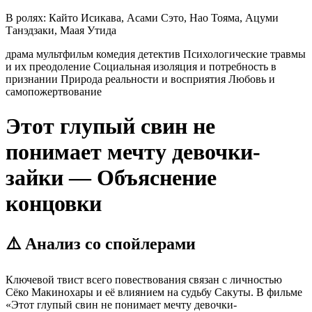
В ролях:
Кайто Исикава, Асами Сэто, Нао Тояма, Ацуми
Танэдзаки, Маая Утида
драма
мультфильм
комедия
детектив
Психологические травмы
и их преодоление
Социальная изоляция и потребность в
признании
Природа реальности и восприятия
Любовь и
самопожертвование
Этот глупый свин не
понимает мечту девочки-
зайки — Объяснение
концовки
⚠️ Анализ со спойлерами
Ключевой твист всего повествования связан с личностью
Сёко Макинохары и её влиянием на судьбу Сакуты. В фильме
«Этот глупый свин не понимает мечту девочки-