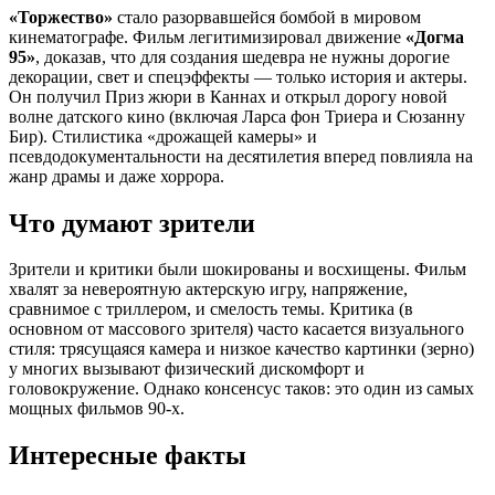
«Торжество»
стало разорвавшейся бомбой в мировом
кинематографе. Фильм легитимизировал движение
«Догма
95»
, доказав, что для создания шедевра не нужны дорогие
декорации, свет и спецэффекты — только история и актеры.
Он получил Приз жюри в Каннах и открыл дорогу новой
волне датского кино (включая Ларса фон Триера и Сюзанну
Бир). Стилистика «дрожащей камеры» и
псевдодокументальности на десятилетия вперед повлияла на
жанр драмы и даже хоррора.
Что думают зрители
Зрители и критики были шокированы и восхищены. Фильм
хвалят за невероятную актерскую игру, напряжение,
сравнимое с триллером, и смелость темы. Критика (в
основном от массового зрителя) часто касается визуального
стиля: трясущаяся камера и низкое качество картинки (зерно)
у многих вызывают физический дискомфорт и
головокружение. Однако консенсус таков: это один из самых
мощных фильмов 90-х.
Интересные факты