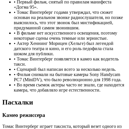
•
Первый фильм, снятый по правилам манифеста
«Догма 95».
•
Томас Винтерберг годами утверждал, что сюжет
основан на реальном звонке радиослушателя, но позже
выяснилось, что этот звонок был мистификацией,
придуманной самим звонившим.
•
В фильме нет искусственного освещения, поэтому
некоторые сцены очень темные или зернистые.
•
Актер Хеннинг Морицен (Хельге) был легендой
датского театра и кино, и его роль педофила стала
шоком для публики.
•
Томас Винтерберг появляется в камео как водитель
такси.
•
Сценарий был написан всего за несколько недель.
•
Фильм снимали на бытовые камеры Sony Handycam
PC7 (MiniDV), что было революционно для 1998 года.
•
Во время съемок актеры часто не знали, где находится
камера, что добавляло игре естественности.
Пасхалки
Камео режиссера
Томас Винтерберг играет таксиста, который везет одного из