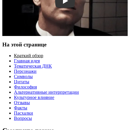
Смотреть трейлер
На этой странице
Краткий обзор
Главная идея
Тематическая ДНК
Персонажи
Символы
Цитаты
Философия
Альтернативные интерпретации
Культурное влияние
Отзывы
Факты
Пасхалки
Вопросы