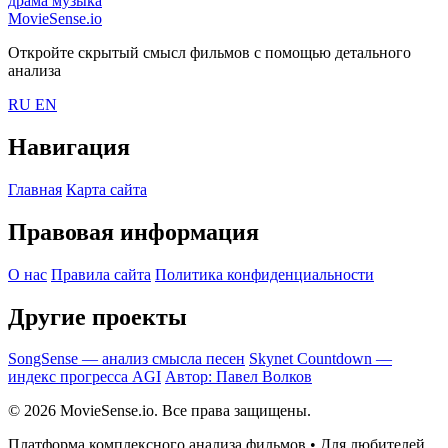
драма
музыка
MovieSense.io
Откройте скрытый смысл фильмов с помощью детального
анализа
RU
EN
Навигация
Главная
Карта сайта
Правовая информация
О нас
Правила сайта
Политика конфиденциальности
Другие проекты
SongSense — анализ смысла песен
Skynet Countdown —
индекс прогресса AGI
Автор: Павел Волков
© 2026 MovieSense.io. Все права защищены.
Платформа комплексного анализа фильмов • Для любителей