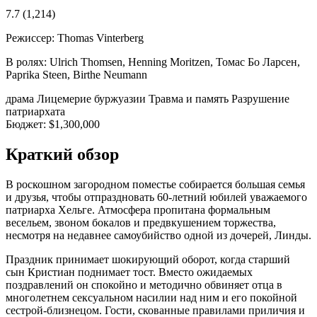
7.7
(1,214)
Режиссер:
Thomas Vinterberg
В ролях:
Ulrich Thomsen, Henning Moritzen, Томас Бо Ларсен,
Paprika Steen, Birthe Neumann
драма
Лицемерие буржуазии
Травма и память
Разрушение
патриархата
Бюджет:
$1,300,000
Краткий обзор
В роскошном загородном поместье собирается большая семья
и друзья, чтобы отпраздновать 60-летний юбилей уважаемого
патриарха Хельге. Атмосфера пропитана формальным
весельем, звоном бокалов и предвкушением торжества,
несмотря на недавнее самоубийство одной из дочерей, Линды.
Праздник принимает шокирующий оборот, когда старший
сын Кристиан поднимает тост. Вместо ожидаемых
поздравлений он спокойно и методично обвиняет отца в
многолетнем сексуальном насилии над ним и его покойной
сестрой-близнецом. Гости, скованные правилами приличия и