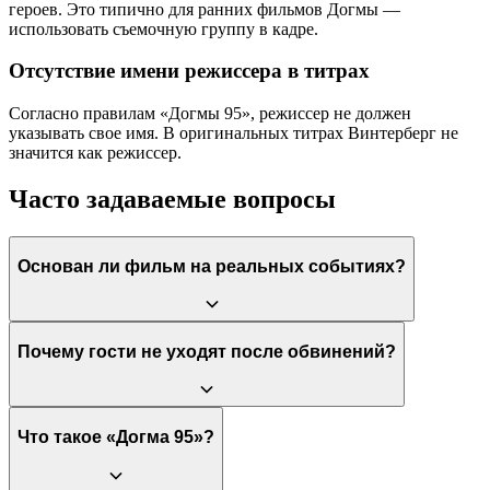
героев. Это типично для ранних фильмов Догмы —
использовать съемочную группу в кадре.
Отсутствие имени режиссера в титрах
Согласно правилам «Догмы 95», режиссер не должен
указывать свое имя. В оригинальных титрах Винтерберг не
значится как режиссер.
Часто задаваемые вопросы
Основан ли фильм на реальных событиях?
И да, и нет. Режиссер Томас Винтерберг услышал историю на
Почему гости не уходят после обвинений?
радио от человека, утверждавшего, что это случилось с ним.
Винтерберг написал сценарий, веря в это. Лишь спустя годы
выяснилось, что звонок на радио был мистификацией, и
история была выдумана.
Это сатира на буржуазное общество и силу социальных
Что такое «Догма 95»?
ритуалов. Гости настолько скованы правилами этикета и
страхом скандала, что им проще игнорировать ужасные слова,