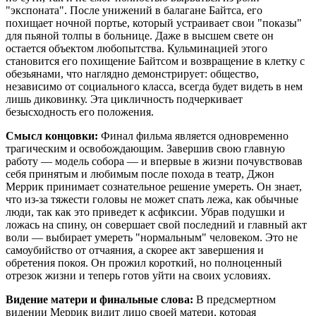
"экспоната". После унижений в балагане Байтса, его
похищает ночной портье, который устраивает свои "показы"
для пьяной толпы в больнице. Даже в высшем свете он
остается объектом любопытства. Кульминацией этого
становится его похищение Байтсом и возвращение в клетку с
обезьянами, что наглядно демонстрирует: общество,
независимо от социального класса, всегда будет видеть в нем
лишь диковинку. Эта цикличность подчеркивает
безысходность его положения.
Смысл концовки:
Финал фильма является одновременно
трагическим и освобождающим. Завершив свою главную
работу — модель собора — и впервые в жизни почувствовав
себя принятым и любимым после похода в театр, Джон
Меррик принимает сознательное решение умереть. Он знает,
что из-за тяжести головы не может спать лежа, как обычные
люди, так как это приведет к асфиксии. Убрав подушки и
ложась на спину, он совершает свой последний и главный акт
воли — выбирает умереть "нормальным" человеком. Это не
самоубийство от отчаяния, а скорее акт завершения и
обретения покоя. Он прожил короткий, но полноценный
отрезок жизни и теперь готов уйти на своих условиях.
Видение матери и финальные слова:
В предсмертном
видении Меррик видит лицо своей матери, которая