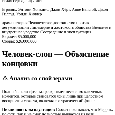
Режиссер:
Дэвид Линч
В ролях:
Энтони Хопкинс, Джон Хёрт, Anne Bancroft, Джон
Гилгуд, Уэнди Хиллер
драма
история
Человеческое достоинство против
дегуманизации
Лицемерие и жестокость общества
Внешнее и
внутреннее уродство
Сострадание и эксплуатация
Бюджет:
$5,000,000
Сборы:
$26,000,000
Человек-слон — Объяснение
концовки
⚠️ Анализ со спойлерами
Полный анализ фильма раскрывает несколько ключевых
моментов, которые становятся ясны лишь при целостном
восприятии сюжета, включая его трагический финал.
Цикличность эксплуатации:
Сюжет показывает, что Меррик,
по сути, так и не смог полностью вырваться из роли