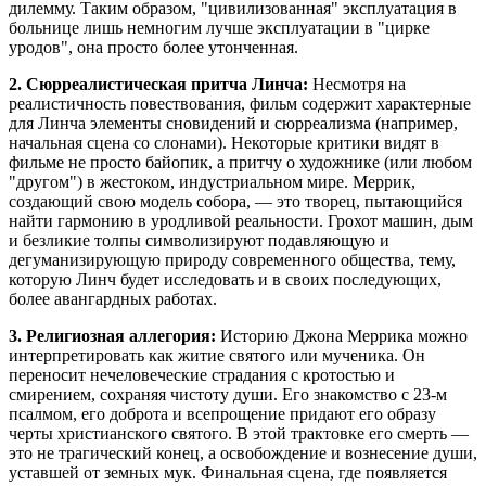
дилемму. Таким образом, "цивилизованная" эксплуатация в
больнице лишь немногим лучше эксплуатации в "цирке
уродов", она просто более утонченная.
2. Сюрреалистическая притча Линча:
Несмотря на
реалистичность повествования, фильм содержит характерные
для Линча элементы сновидений и сюрреализма (например,
начальная сцена со слонами). Некоторые критики видят в
фильме не просто байопик, а притчу о художнике (или любом
"другом") в жестоком, индустриальном мире. Меррик,
создающий свою модель собора, — это творец, пытающийся
найти гармонию в уродливой реальности. Грохот машин, дым
и безликие толпы символизируют подавляющую и
дегуманизирующую природу современного общества, тему,
которую Линч будет исследовать и в своих последующих,
более авангардных работах.
3. Религиозная аллегория:
Историю Джона Меррика можно
интерпретировать как житие святого или мученика. Он
переносит нечеловеческие страдания с кротостью и
смирением, сохраняя чистоту души. Его знакомство с 23-м
псалмом, его доброта и всепрощение придают его образу
черты христианского святого. В этой трактовке его смерть —
это не трагический конец, а освобождение и вознесение души,
уставшей от земных мук. Финальная сцена, где появляется