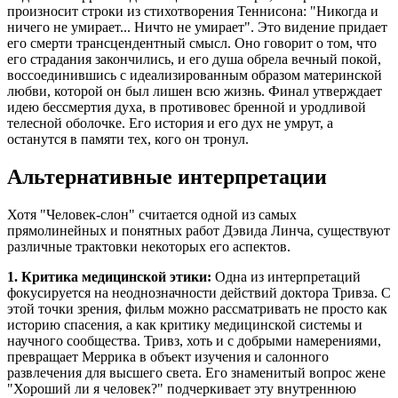
произносит строки из стихотворения Теннисона: "Никогда и
ничего не умирает... Ничто не умирает". Это видение придает
его смерти трансцендентный смысл. Оно говорит о том, что
его страдания закончились, и его душа обрела вечный покой,
воссоединившись с идеализированным образом материнской
любви, которой он был лишен всю жизнь. Финал утверждает
идею бессмертия духа, в противовес бренной и уродливой
телесной оболочке. Его история и его дух не умрут, а
останутся в памяти тех, кого он тронул.
Альтернативные интерпретации
Хотя "Человек-слон" считается одной из самых
прямолинейных и понятных работ Дэвида Линча, существуют
различные трактовки некоторых его аспектов.
1. Критика медицинской этики:
Одна из интерпретаций
фокусируется на неоднозначности действий доктора Тривза. С
этой точки зрения, фильм можно рассматривать не просто как
историю спасения, а как критику медицинской системы и
научного сообщества. Тривз, хоть и с добрыми намерениями,
превращает Меррика в объект изучения и салонного
развлечения для высшего света. Его знаменитый вопрос жене
"Хороший ли я человек?" подчеркивает эту внутреннюю