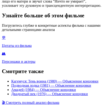
лицо его матери и звучат слова "Ничто не умирает",
усиливает эту духовную и трансцендентную интерпретацию.
Узнайте больше об этом фильме
Погрузитесь глубже в конкретные аспекты фильма с нашими
детальными страницами анализа
💬
Цитаты из фильма
👥
Персонажи и актеры
Смотрите также
Кагемуся: Тень воина (1980)
— Объяснение концовки
Подводная лодка (1981)
— Объяснение концовки
Амадей (1984)
— Объяснение концовки
Двадцатый век (1976)
— Объяснение концовки
🎬
Смотреть полный анализ фильма