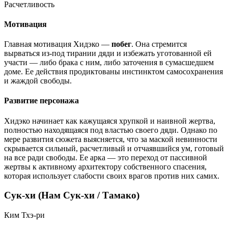
Расчетливость
Мотивация
Главная мотивация Хидэко —
побег
. Она стремится
вырваться из-под тирании дяди и избежать уготованной ей
участи — либо брака с ним, либо заточения в сумасшедшем
доме. Ее действия продиктованы инстинктом самосохранения
и жаждой свободы.
Развитие персонажа
Хидэко начинает как кажущаяся хрупкой и наивной жертва,
полностью находящаяся под властью своего дяди. Однако по
мере развития сюжета выясняется, что за маской невинности
скрывается сильный, расчетливый и отчаявшийся ум, готовый
на все ради свободы. Ее арка — это переход от пассивной
жертвы к активному архитектору собственного спасения,
которая использует слабости своих врагов против них самих.
Сук-хи (Нам Сук-хи / Тамако)
Ким Тхэ-ри