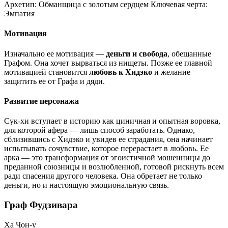
Архетип:
Обманщица с золотым сердцем
Ключевая черта:
Эмпатия
Мотивация
Изначально ее мотивация —
деньги и свобода
, обещанные
Графом. Она хочет вырваться из нищеты. Позже ее главной
мотивацией становится
любовь к Хидэко
и желание
защитить ее от Графа и дяди.
Развитие персонажа
Сук-хи вступает в историю как циничная и опытная воровка,
для которой афера — лишь способ заработать. Однако,
сблизившись с Хидэко и увидев ее страдания, она начинает
испытывать сочувствие, которое перерастает в любовь. Ее
арка — это трансформация от эгоистичной мошенницы до
преданной союзницы и возлюбленной, готовой рискнуть всем
ради спасения другого человека. Она обретает не только
деньги, но и настоящую эмоциональную связь.
Граф Фудзивара
Ха Чон-у