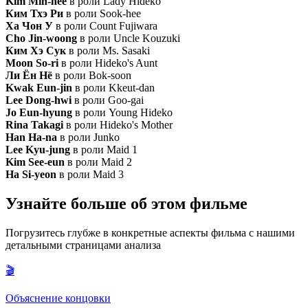
Kim Min-hee
в роли Lady Hideko
Ким Тхэ Ри
в роли Sook-hee
Ха Чон У
в роли Count Fujiwara
Cho Jin-woong
в роли Uncle Kouzuki
Ким Хэ Сук
в роли Ms. Sasaki
Moon So-ri
в роли Hideko's Aunt
Ли Ён Нё
в роли Bok-soon
Kwak Eun-jin
в роли Kkeut-dan
Lee Dong-hwi
в роли Goo-gai
Jo Eun-hyung
в роли Young Hideko
Rina Takagi
в роли Hideko's Mother
Han Ha-na
в роли Junko
Lee Kyu-jung
в роли Maid 1
Kim See-eun
в роли Maid 2
Ha Si-yeon
в роли Maid 3
Узнайте больше об этом фильме
Погрузитесь глубже в конкретные аспекты фильма с нашими
детальными страницами анализа
🎬
Объяснение концовки