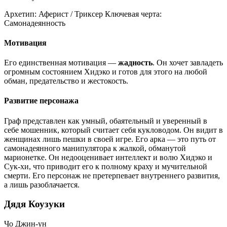
Архетип:
Аферист / Триксер
Ключевая черта:
Самонадеянность
Мотивация
Его единственная мотивация —
жадность
. Он хочет завладеть
огромным состоянием Хидэко и готов для этого на любой
обман, предательство и жестокость.
Развитие персонажа
Граф представлен как умный, обаятельный и уверенный в
себе мошенник, который считает себя кукловодом. Он видит в
женщинах лишь пешки в своей игре. Его арка — это путь от
самонадеянного манипулятора к жалкой, обманутой
марионетке. Он недооценивает интеллект и волю Хидэко и
Сук-хи, что приводит его к полному краху и мучительной
смерти. Его персонаж не претерпевает внутреннего развития,
а лишь разоблачается.
Дядя Коузуки
Чо Джин-ун