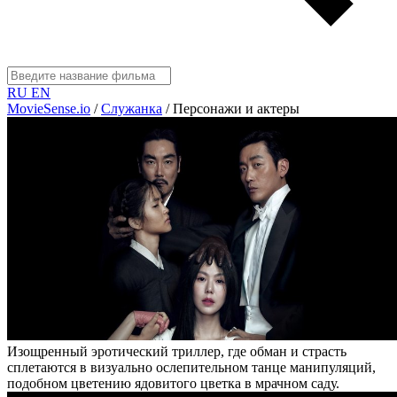
RU
EN
MovieSense.io
/
Служанка
/
Персонажи и актеры
Изощренный эротический триллер, где обман и страсть
сплетаются в визуально ослепительном танце манипуляций,
подобном цветению ядовитого цветка в мрачном саду.