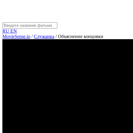
RU
EN
MovieSense.io
/
Служанка
/
Объяснение концовки