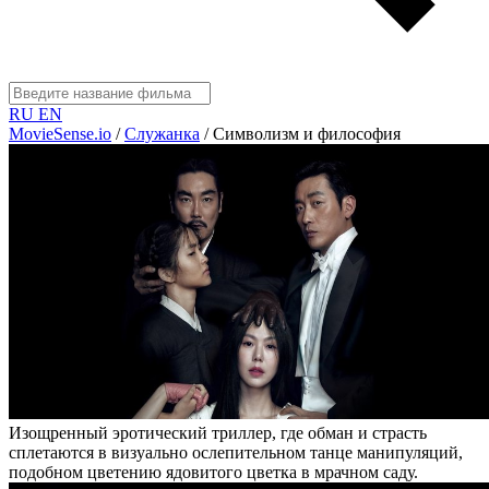
RU
EN
MovieSense.io
/
Служанка
/
Символизм и философия
Изощренный эротический триллер, где обман и страсть
сплетаются в визуально ослепительном танце манипуляций,
подобном цветению ядовитого цветка в мрачном саду.