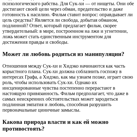
психологического рабства. Для Сук-хи — от нищеты. Они обе
достигают своей цели через обман, предательство и даже
готовность к насилию. Фильм ставит вопрос: оправдывает ли
цель средства? Является ли свобода, добытая обманом,
подлинной? Ответ, который предлагает фильм, скорее
утвердительный: в мире, построенном на лжи и угнетении,
ложь может стать единственным инструментом для
достижения правды и свободы.
Может ли любовь родиться из манипуляции?
Отношения между Сук-хи и Хидэко начинаются как часть
корыстного плана. Сук-хи должна соблазнить госпожу в
интересах Графа, а Хидэко, как мы узнаем позже, играет свою
роль, чтобы использовать Сук-хи. Однако их
инсценированные чувства постепенно перерастают в
настоящую привязанность. Фильм предполагает, что даже в
самых неискренних обстоятельствах может зародиться
подлинная эмпатия и любовь, способная разрушить
первоначальные циничные замыслы.
Какова природа власти и как ей можно
противостоять?