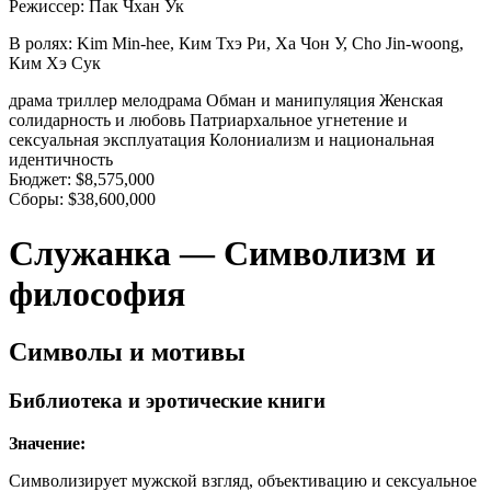
Режиссер:
Пак Чхан Ук
В ролях:
Kim Min-hee, Ким Тхэ Ри, Ха Чон У, Cho Jin-woong,
Ким Хэ Сук
драма
триллер
мелодрама
Обман и манипуляция
Женская
солидарность и любовь
Патриархальное угнетение и
сексуальная эксплуатация
Колониализм и национальная
идентичность
Бюджет:
$8,575,000
Сборы:
$38,600,000
Служанка — Символизм и
философия
Символы и мотивы
Библиотека и эротические книги
Значение:
Символизирует мужской взгляд, объективацию и сексуальное