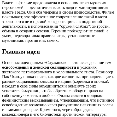
Власть в фильме представлена в основном через мужских
персонажей — деспотичная власть дяди и манипулятивная
власть Графа. Они оба уверены в своем превосходстве. Фильм
показывает, что эффективное сопротивление такой власти
заключается не в прямой конфронтации, а в подрывной
деятельности, в использовании "оружия слабых": хитрости,
обмана и создания союзов. Героини побеждают не силой, а
умом, переворачивая правила игры, установленные
мужчинами, против них самих.
Главная идея
Основная идея фильма «Служанка» — это исследование тем
освобождения и женской солидарности
в условиях
жестокого патриархального и колониального гнета. Режиссер
Пак Чхан-ук показывает, как две женщины, принадлежащие к
разным социальным классам и нациям (кореянка и японка),
находят в себе силы объединиться и обмануть своих
угнетателей-мужчин, чтобы обрести свободу и право на
собственную жизнь и любовь. Фильм является мощным
феминистским высказыванием, утверждающим, что истинное
освобождение возможно через разрушение навязанных ролей
и взаимное доверие. Кроме того, через образ дяди-
коллекционера и его библиотеки эротической литературы,