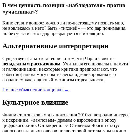
В чем ценность позиции «наблюдателя» против
«участника»?
Кино ставит вопрос: можно ли по-настоящему познать мир,
не вовлекаясь в него? Быть «тихоней» — это дар понимания,
но без участия этот дар превращается в изоляцию.
Альтернативные интерпретации
Существует фанатская теория о том, что Чарли является
ненадежным рассказчиком
. Учитывая его провалы в памяти
и галлюцинации, некоторые критики предполагают, что
события фильма могут быть слегка идеализированы его
сознанием как защитный механизм от реальности.
Полное объяснение концовки
→
Культурное влияние
Фильм стал знаковым для поколения 2010-х, возродив интерес
к искренним, «ламповым» драмам о взрослении в эпоху
цифрового кино. Он закрепил за Стивеном Чбоски статус
одного из главных голосов подростковой литературы и кино.