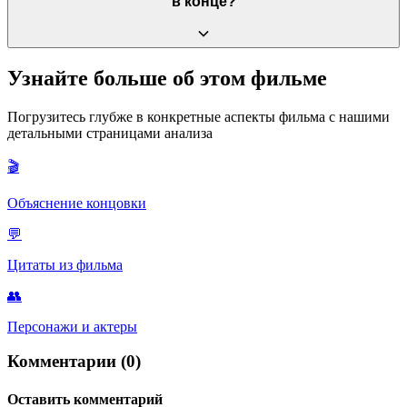
в конце?
состояние триумфа и свободы. Интересно, что в 1991 году эта
песня уже была классикой, но герои открывают её для себя
заново.
У него случился тяжелый нервный срыв и приступ
Узнайте больше об этом фильме
диссоциации после того, как Сэм уехала в колледж.
Одиночество спровоцировало возвращение подавленных
Погрузитесь глубже в конкретные аспекты фильма с нашими
воспоминаний о тёте Хелен, с которыми его психика не
детальными страницами анализа
смогла справиться самостоятельно, что привело к
галлюцинациям и суицидальным мыслям.
🎬
Объяснение концовки
💬
Цитаты из фильма
👥
Персонажи и актеры
Комментарии (0)
Оставить комментарий