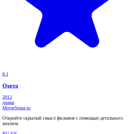
8.1
Охота
2012
драма
MovieSense.io
Откройте скрытый смысл фильмов с помощью детального
анализа
RU
EN