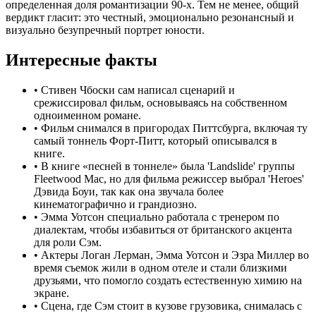
определенная доля романтизации 90-х. Тем не менее, общий
вердикт гласит: это честный, эмоционально резонансный и
визуально безупречный портрет юности.
Интересные факты
•
Стивен Чбоски сам написал сценарий и
срежиссировал фильм, основываясь на собственном
одноименном романе.
•
Фильм снимался в пригородах Питтсбурга, включая ту
самый тоннель Форт-Питт, который описывался в
книге.
•
В книге «песней в тоннеле» была 'Landslide' группы
Fleetwood Mac, но для фильма режиссер выбрал 'Heroes'
Дэвида Боуи, так как она звучала более
кинематографично и грандиозно.
•
Эмма Уотсон специально работала с тренером по
диалектам, чтобы избавиться от британского акцента
для роли Сэм.
•
Актеры Логан Лерман, Эмма Уотсон и Эзра Миллер во
время съемок жили в одном отеле и стали близкими
друзьями, что помогло создать естественную химию на
экране.
•
Сцена, где Сэм стоит в кузове грузовика, снималась с