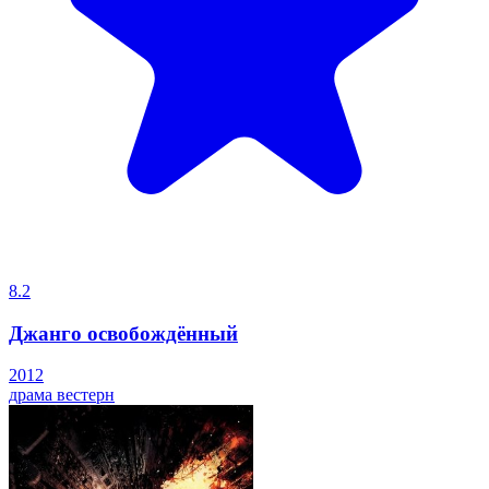
8.2
Джанго освобождённый
2012
драма
вестерн