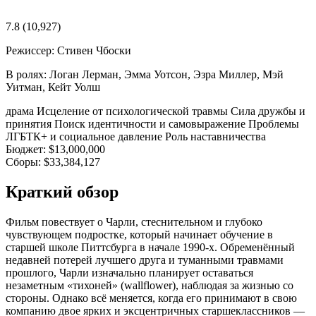
7.8
(10,927)
Режиссер:
Стивен Чбоски
В ролях:
Логан Лерман, Эмма Уотсон, Эзра Миллер, Мэй
Уитман, Кейт Уолш
драма
Исцеление от психологической травмы
Сила дружбы и
принятия
Поиск идентичности и самовыражение
Проблемы
ЛГБТК+ и социальное давление
Роль наставничества
Бюджет:
$13,000,000
Сборы:
$33,384,127
Краткий обзор
Фильм повествует о Чарли, стеснительном и глубоко
чувствующем подростке, который начинает обучение в
старшей школе Питтсбурга в начале 1990-х. Обременённый
недавней потерей лучшего друга и туманными травмами
прошлого, Чарли изначально планирует оставаться
незаметным «тихоней» (wallflower), наблюдая за жизнью со
стороны. Однако всё меняется, когда его принимают в свою
компанию двое ярких и эксцентричных старшеклассников —