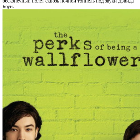
бесконечный полёт сквозь ночной тоннель под звуки Дэвида
Боуи.