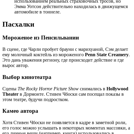
использованием реальных страховочных тросов, но
Эмма Уотсон действительно находилась в движущемся
автомобиле в тоннеле.
Пасхалки
Мороженое из Пенсильвании
В сцене, где Чарли пробует брауни с марихуаной, Сэм делает
ему молочный коктейль из мороженого
Penn State Creamery
.
Это дань уважения региону, где происходит действие и где
вырос автор.
Выбор кинотеатра
Сцены
The Rocky Horror Picture Show
снимались в
Hollywood
Theater
в Дормонте. Стивен Чбоски сам посещал показы в
этом театре, будучи подростком.
Камео автора
Хотя Стивен Чбоски не появляется в кадре в заметной роли,
его голос можно услышать в некоторых моментах массовки, а
его личные вещи (например, книги) использовались в