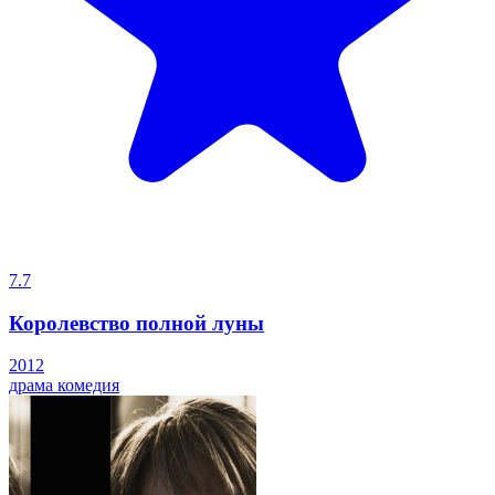
7.7
Королевство полной луны
2012
драма
комедия