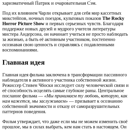
харизматичный Патрик и очаровательная Сэм.
Под их влиянием Чарли открывает для себя мир кассетных
микстейпов, ночных поездок, культовых показов
The Rocky
Horror Picture Show
и первых серьезных чувств. Благодаря
поддержке новых друзей и мудрого учителя литературы
мистера Андерсона, он начинает учиться не просто наблюдать
за жизнью, а быть её активным участником, постепенно
осознавая свою ценность и справляясь с подавленными
воспоминаниями.
Главная идея
Главная идея фильма заключена в трансформации пассивного
наблюдателя в активного участника собственной жизни.
Режиссер Стивен Чбоски исследует силу человеческой связи и
её способность исцелять самые глубокие раны. Центральное
послание фильма —
«Мы принимаем ту любовь, которую, как
нам кажется, мы заслуживаем»
— призывает к осознанию
собственной значимости и отказу от саморазрушительных
паттернов поведения.
Фильм утверждает, что даже если мы не можем изменить своё
прошлое, мы в силах выбрать, кем нам стать в настоящем. Он