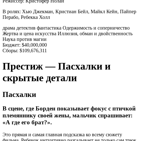
Режиссер:
Кристофер Нолан
В ролях:
Хью Джекман, Кристиан Бейл, Майкл Кейн, Пайпер
Перабо, Ребекка Холл
драма
детектив
фантастика
Одержимость и соперничество
Жертва и цена искусства
Иллюзия, обман и двойственность
Наука против магии
Бюджет:
$40,000,000
Сборы:
$109,676,311
Престиж — Пасхалки и
скрытые детали
Пасхалки
В сцене, где Борден показывает фокус с птичкой
племяннику своей жены, мальчик спрашивает:
«А где его брат?».
Это прямая и самая главная подсказка ко всему сюжету
фильма. Ребенок интуитивно разгадывает не только сам трюк