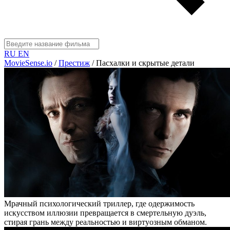
RU
EN
MovieSense.io
/
Престиж
/
Пасхалки и скрытые детали
Мрачный психологический триллер, где одержимость
искусством иллюзии превращается в смертельную дуэль,
стирая грань между реальностью и виртуозным обманом.