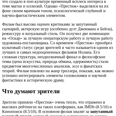
что создало в поп-культуре временный всплеск интереса к
теме магии и иллюзий. Однако «Престиж» выделялся на их
фоне своим мрачным тоном, психологической глубиной и
научно-фантастическим элементом.
Фильм был высоко оценен критиками за запутанный
сценарий, актерскую игру (особенно дуэт Джекмана и Бейла),
режиссуру и визуальный стиль. Он получил две номинации
на «Оскар» за лучшую операторскую работу и лучшую работу
художника-постановщика. Со временем «Престиж» приобрел
культовый статус среди зрителей и часто называется одним из
лучших и самых недооцененных фильмов Нолана. Его
сложная структура, неоднозначный финал и философские
темы (цена искусства, природа обмана, одержимость) стали
предметом многочисленных анализов, эссе и фанатских
теорий. Фильм повлиял на жанр триллера, показав, как можно
успешно интегрировать элементы головоломки и научной
фантастики в историческую драму.
Что думают зрители
Зрители приняли «Престиж» очень тепло, что отражено в
высоких рейтингах на таких платформах, как IMDb (8.5/10) и
Кинопоиск (8.5/10). В основном фильм хвалят за
запутанный