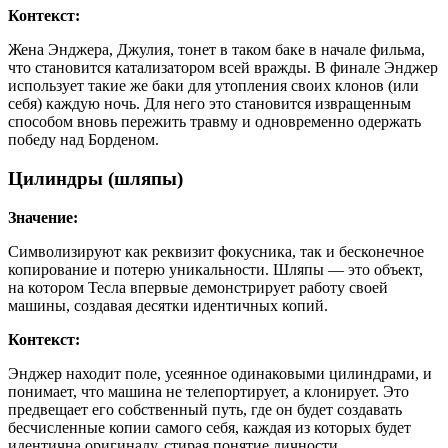
Контекст:
Жена Энджера, Джулия, тонет в таком баке в начале фильма,
что становится катализатором всей вражды. В финале Энджер
использует такие же баки для утопления своих клонов (или
себя) каждую ночь. Для него это становится извращенным
способом вновь пережить травму и одновременно одержать
победу над Борденом.
Цилиндры (шляпы)
Значение:
Символизируют как реквизит фокусника, так и бесконечное
копирование и потерю уникальности. Шляпы — это объект,
на котором Тесла впервые демонстрирует работу своей
машины, создавая десятки идентичных копий.
Контекст:
Энджер находит поле, усеянное одинаковыми цилиндрами, и
понимает, что машина не телепортирует, а клонирует. Это
предвещает его собственный путь, где он будет создавать
бесчисленные копии самого себя, каждая из которых будет
идентична оригиналу, стирая понятие личности.