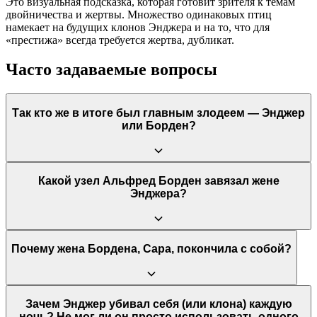
Это визуальная подсказка, которая готовит зрителя к темам
двойничества и жертвы. Множество одинаковых птиц
намекает на будущих клонов Энджера и на то, что для
«престижа» всегда требуется жертва, дубликат.
Часто задаваемые вопросы
Так кто же в итоге был главным злодеем — Энджер
или Борден?
В фильме нет однозначного злодея, и в этом одна из его
Какой узел Альфред Борден завязал жене
сильных сторон. Оба персонажа совершают ужасные
Энджера?
поступки: Борден косвенно виновен в смерти жены Энджера
и доводит до самоубийства собственную жену из-за своей
двойной жизни. Энджер же в своей мести заходит еще
дальше, калеча Бордена и, в конечном итоге, создавая машину
В фильме предполагается, что Борден, склонный к риску,
Почему жена Бордена, Сара, покончила с собой?
для убийства своих клонов. Моральная оценка остается на
завязал двойной узел Лэнгфорда, который он ранее обсуждал.
усмотрение зрителя.
Этот узел сложнее развязать под водой. Он сделал это либо
из-за профессионального азарта, либо по негласному согласию
с самой Джулией, которая тоже хотела усложнить трюк. Это
Сара страдала от двойной жизни своего мужа, хотя и не
Зачем Энджер убивал себя (или клона) каждую
событие стало отправной точкой их вражды, хотя вина
понимала ее природы. Она чувствовала, что он постоянно
ночь? Не мог ли он просто использовать одного