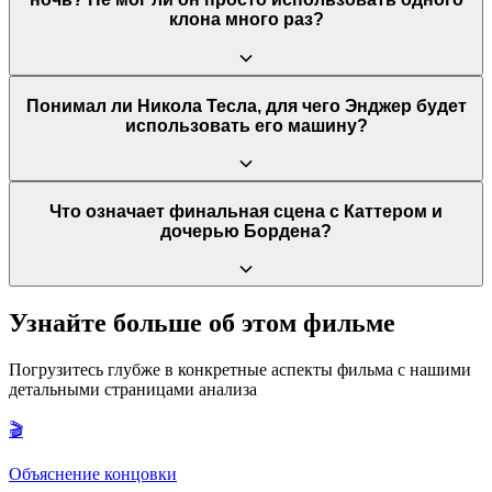
Бордена не является абсолютно доказанной и остается
меняется: в какие-то дни он искренне говорил «Я люблю
клона много раз?
предметом споров.
тебя», а в другие — лгал. Эта эмоциональная нестабильность,
осознание того, что часть его жизни ей недоступна, и
постоянная ложь довели ее до отчаяния и самоубийства. Она
интуитивно понимала, что живет с двумя разными людьми, но
Энджер был одержим не только самим трюком, но и идеей
Понимал ли Никола Тесла, для чего Энджер будет
не могла рационально объяснить это.
полного исчезновения и триумфального появления. Чтобы
использовать его машину?
трюк был идеальным, на сцене в конце должен был остаться
только один Энджер. Если бы он оставлял клона в живых, его
секрет мог бы раскрыться, и он бы потерял контроль. Кроме
того, этот ритуал имел для него глубокий психологический
Изначально Тесла не понимал конечной цели Энджера. Он
Что означает финальная сцена с Каттером и
смысл: он каждый раз символически переживал смерть в воде,
создал машину, исходя из научного интереса и нужды в
дочерью Бордена?
как и его жена, что было частью его извращенной мести и
финансировании. Однако, осознав, что его изобретение
одержимости.
клонирует живые существа и поняв одержимость Энджера, он
ужаснулся. Тесла предупредил его уничтожить машину,
назвав ее «чистым злом», и покинул город, не желая иметь
В финале Каттер приводит дочь Бордена к выжившему брату.
Узнайте больше об этом фильме
ничего общего с ее применением.
Эта сцена закольцовывает начало фильма, где Каттер
показывает девочке фокус с исчезающей птичкой. Эта
Погрузитесь глубже в конкретные аспекты фильма с нашими
концовка символизирует восстановление справедливости и
детальными страницами анализа
выбор в пользу человечности. Каттер, разочаровавшись в
бесчеловечных методах Энджера, помогает последнему
🎬
Бордену обрести семью, завершая цикл мести и жертв.
Объяснение концовки