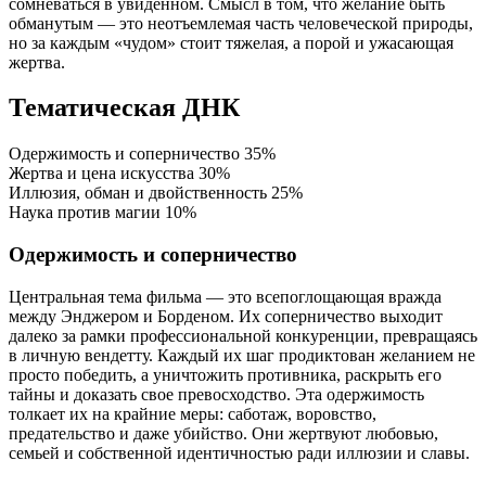
сомневаться в увиденном. Смысл в том, что желание быть
обманутым — это неотъемлемая часть человеческой природы,
но за каждым «чудом» стоит тяжелая, а порой и ужасающая
жертва.
Тематическая ДНК
Одержимость и соперничество
35%
Жертва и цена искусства
30%
Иллюзия, обман и двойственность
25%
Наука против магии
10%
Одержимость и соперничество
Центральная тема фильма — это всепоглощающая вражда
между Энджером и Борденом. Их соперничество выходит
далеко за рамки профессиональной конкуренции, превращаясь
в личную вендетту. Каждый их шаг продиктован желанием не
просто победить, а уничтожить противника, раскрыть его
тайны и доказать свое превосходство. Эта одержимость
толкает их на крайние меры: саботаж, воровство,
предательство и даже убийство. Они жертвуют любовью,
семьей и собственной идентичностью ради иллюзии и славы.