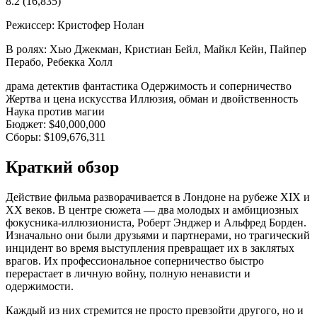
8.2
(16,835)
Режиссер:
Кристофер Нолан
В ролях:
Хью Джекман, Кристиан Бейл, Майкл Кейн, Пайпер
Перабо, Ребекка Холл
драма
детектив
фантастика
Одержимость и соперничество
Жертва и цена искусства
Иллюзия, обман и двойственность
Наука против магии
Бюджет:
$40,000,000
Сборы:
$109,676,311
Краткий обзор
Действие фильма разворачивается в Лондоне на рубеже XIX и
XX веков. В центре сюжета — два молодых и амбициозных
фокусника-иллюзиониста, Роберт Энджер и Альфред Борден.
Изначально они были друзьями и партнерами, но трагический
инцидент во время выступления превращает их в заклятых
врагов. Их профессиональное соперничество быстро
перерастает в личную войну, полную ненависти и
одержимости.
Каждый из них стремится не просто превзойти другого, но и