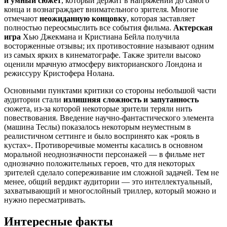
и умный сюжет
, который держит в напряжении до самого
конца и вознаграждает внимательного зрителя. Многие
отмечают
неожиданную концовку
, которая заставляет
полностью переосмыслить все события фильма.
Актерская
игра
Хью Джекмана и Кристиана Бейла получила
восторженные отзывы; их противостояние называют одним
из самых ярких в кинематографе. Также зрители высоко
оценили мрачную атмосферу викторианского Лондона и
режиссуру Кристофера Нолана.
Основными пунктами критики со стороны небольшой части
аудитории стали
излишняя сложность и запутанность
сюжета, из-за которой некоторые зрители теряли нить
повествования. Введение научно-фантастического элемента
(машина Теслы) показалось некоторым неуместным в
реалистичном сеттинге и было воспринято как «рояль в
кустах». Противоречивые моменты касались в основном
моральной неоднозначности персонажей — в фильме нет
однозначно положительных героев, что для некоторых
зрителей сделало сопереживание им сложной задачей. Тем не
менее, общий вердикт аудитории — это интеллектуальный,
захватывающий и многослойный триллер, который можно и
нужно пересматривать.
Интересные факты