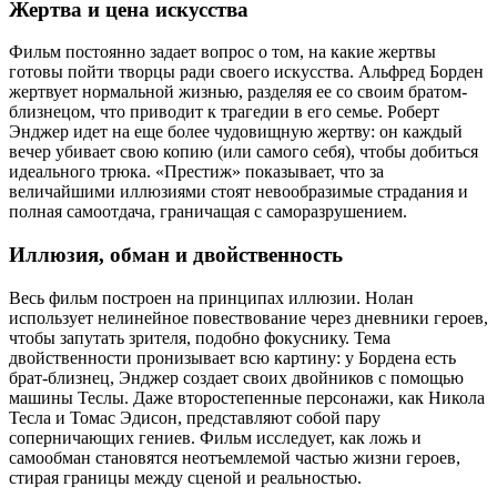
Жертва и цена искусства
Фильм постоянно задает вопрос о том, на какие жертвы
готовы пойти творцы ради своего искусства. Альфред Борден
жертвует нормальной жизнью, разделяя ее со своим братом-
близнецом, что приводит к трагедии в его семье. Роберт
Энджер идет на еще более чудовищную жертву: он каждый
вечер убивает свою копию (или самого себя), чтобы добиться
идеального трюка. «Престиж» показывает, что за
величайшими иллюзиями стоят невообразимые страдания и
полная самоотдача, граничащая с саморазрушением.
Иллюзия, обман и двойственность
Весь фильм построен на принципах иллюзии. Нолан
использует нелинейное повествование через дневники героев,
чтобы запутать зрителя, подобно фокуснику. Тема
двойственности пронизывает всю картину: у Бордена есть
брат-близнец, Энджер создает своих двойников с помощью
машины Теслы. Даже второстепенные персонажи, как Никола
Тесла и Томас Эдисон, представляют собой пару
соперничающих гениев. Фильм исследует, как ложь и
самообман становятся неотъемлемой частью жизни героев,
стирая границы между сценой и реальностью.