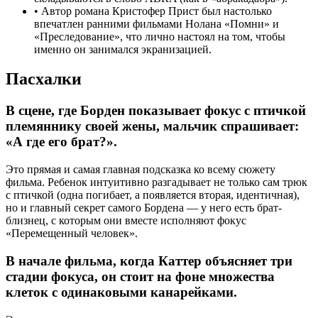
•
Автор романа Кристофер Прист был настолько
впечатлен ранними фильмами Нолана «Помни» и
«Преследование», что лично настоял на том, чтобы
именно он занимался экранизацией.
Пасхалки
В сцене, где Борден показывает фокус с птичкой
племяннику своей жены, мальчик спрашивает:
«А где его брат?».
Это прямая и самая главная подсказка ко всему сюжету
фильма. Ребенок интуитивно разгадывает не только сам трюк
с птичкой (одна погибает, а появляется вторая, идентичная),
но и главный секрет самого Бордена — у него есть брат-
близнец, с которым они вместе исполняют фокус
«Перемещенный человек».
В начале фильма, когда Каттер объясняет три
стадии фокуса, он стоит на фоне множества
клеток с одинаковыми канарейками.