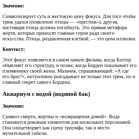
Значение:
Символизирует суть и жестокую цену фокуса. Для того чтобы
трюк удался (появление птицы — «престиж»), другая,
настоящая птица должна погибнуть. Это прямая метафора
жертв, которые приносят главные герои ради своего
искусства. Птица, раздавленная клеткой, — это цена иллюзии.
Контекст:
Этот фокус появляется в самом начале фильма, когда Каттер
объясняет его структуру, и позже, когда Борден показывает его
племяннику своей жены. Мальчик, спрашивающий: «А где
его брат?», интуитивно разгадывает не только этот трюк, но и
главный секрет самого Бордена.
Аквариум с водой (водяной бак)
Значение:
Символ смерти, жертвы и «возвращения домой». Вода
становится роковым элементом для нескольких персонажей.
Она олицетворяет как сцену триумфа, так и место
мучительной гибели.