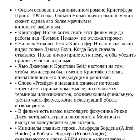
•
Фильм основан на одноименном романе Кристофера
Приста 1995 года. Однако Нолан значительно изменил
сюжет, сделав его более мрачным и
кинематографичным.
•
Кристофер Нолан хотел снять этот фильм еще до
работы над «Бэтмен: Начало», но отложил проект.
•
На роль Николы Теслы Кристофер Нолан изначально
видел только Дэвида Боуи. Когда Боуи сначала
отказался, Нолан лично прилетел к нему, чтобы убедить
принять участие в фильме.
•
Хью Джекман и Кристиан Бейл настояли на том,
чтобы режиссером был именно Кристофер Нолан,
впечатлившись его предыдущими работами.
•
Слово «Prestige» в названии означает не только
«престиж» в привычном смысле, но и является
термином иллюзионистов, обозначающим финальную,
третью часть фокуса, когда исчезнувший объект
возвращается.
•
В фильме есть камео настоящего фокусника Рикки
Джея, который сыграл иллюзиониста Милтона и
выступал консультантом для актеров.
•
Инициалы главных героев, Альфреда Бордена (Alfred
Borden) и Роберта Энджера (Robert Angier),
складываются в слово ABRA (как в «абракадабра»).