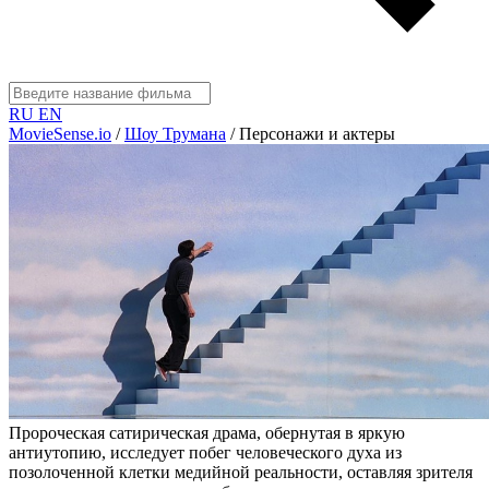
RU
EN
MovieSense.io
/
Шоу Трумана
/
Персонажи и актеры
Пророческая сатирическая драма, обернутая в яркую
антиутопию, исследует побег человеческого духа из
позолоченной клетки медийной реальности, оставляя зрителя