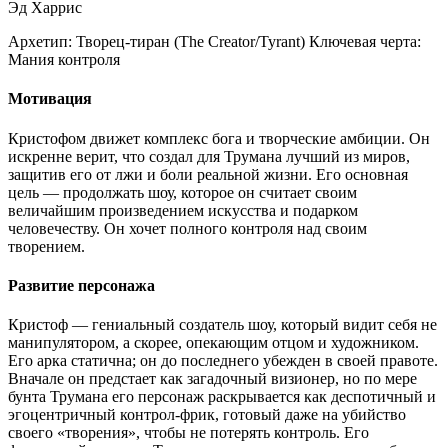
Эд Харрис
Архетип:
Творец-тиран (The Creator/Tyrant)
Ключевая черта:
Мания контроля
Мотивация
Кристофом движет комплекс бога и творческие амбиции. Он
искренне верит, что создал для Трумана лучший из миров,
защитив его от лжи и боли реальной жизни. Его основная
цель — продолжать шоу, которое он считает своим
величайшим произведением искусства и подарком
человечеству. Он хочет полного контроля над своим
творением.
Развитие персонажа
Кристоф — гениальный создатель шоу, который видит себя не
манипулятором, а скорее, опекающим отцом и художником.
Его арка статична; он до последнего убежден в своей правоте.
Вначале он предстает как загадочный визионер, но по мере
бунта Трумана его персонаж раскрывается как деспотичный и
эгоцентричный контрол-фрик, готовый даже на убийство
своего «творения», чтобы не потерять контроль. Его