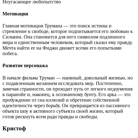
Неугасающее любопытство
Мотивация
Главная мотивация Трумана — это поиск истины и
стремление к свободе, которое подпитывается его любовью к
Сильвии. Она становится для него символом подлинного
мира и единственным человеком, который сказал ему правду.
Мечта найти ее на Фиджи движет всеми его попытками
побега.
Развитие персонажа
В начале фильма Труман — наивный, довольный жизнью, но
с подавленным желанием исследовать мир. Постепенно,
замечая странности, он проходит путь от легкого недоумения
к паранойе и, наконец, к осознанному бунту. Его арка — это
пробуждение от сна иллюзий и обретение собственной
идентичности через борьбу. Он превращается из пассивного
объекта шоу в активного субъекта своей жизни, который
готов рискнуть всем ради правды и свободы.
Кристоф