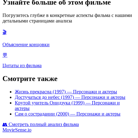
Узнайте больше об этом фильме
Погрузитесь глубже в конкретные аспекты фильма с нашими
детальными страницами анализа
🎬
Объяснение концовки
💬
Цитаты из фильма
Смотрите также
Жизнь прекрасна (1997)
— Персонажи и актеры
Достучаться до небес (1997)
— Персонажи и актеры
Крутой учитель Онидзука (1999)
— Персонажи и
актеры
Сам о сострадании (2000)
— Персонажи и актеры
👥
Смотреть полный анализ фильма
MovieSense.io