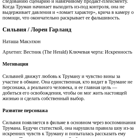
следованию сценарию и навязчивому продакт-плейсменту.
Когда Труман начинает выходить из-под контроля, она не
выдерживает давления и «ломает характер», крича в камеру о
помощи, что окончательно раскрывает ее фальшивость.
Сильвия / Лорен Гарланд
Наташа Макэлхон
Архетип:
Вестник (The Herald)
Ключевая черта:
Искренность
Мотивация
Сильвией движут любовь к Труману и чувство вины за
участие в обмане. Она единственная, кто видит в Трумане не
персонажа, а реального человека, и ее главная цель —
добиться его освобождения, чтобы он мог жить настоящей
жизнью и сделать собственный выбор.
Развитие персонажа
Сильвия появляется в фильме в основном через воспоминания
Трумана. Будучи статисткой, она нарушила правила шоу из-за
искренних чувств к Труману и попыталась рассказать ему