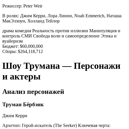
Режиссер:
Peter Weir
В ролях:
Джим Керри, Лора Линни, Noah Emmerich, Наташа
МакЭлхоун, Холланд Тейлор
драма
комедия
Реальность против иллюзии
Манипуляция и
контроль СМИ
Свобода воли и самоопределение
Этика и
вуайеризм
Бюджет:
$60,000,000
Сборы:
$264,118,712
Шоу Трумана — Персонажи
и актеры
Анализ персонажей
Труман Бёрбэнк
Джим Керри
Архетип:
Герой-искатель (The Seeker)
Ключевая черта: