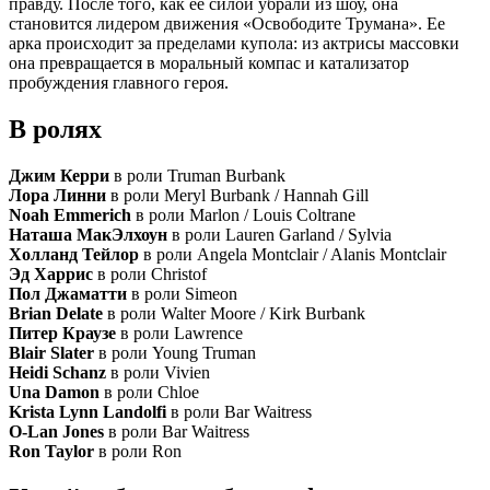
правду. После того, как ее силой убрали из шоу, она
становится лидером движения «Освободите Трумана». Ее
арка происходит за пределами купола: из актрисы массовки
она превращается в моральный компас и катализатор
пробуждения главного героя.
В ролях
Джим Керри
в роли Truman Burbank
Лора Линни
в роли Meryl Burbank / Hannah Gill
Noah Emmerich
в роли Marlon / Louis Coltrane
Наташа МакЭлхоун
в роли Lauren Garland / Sylvia
Холланд Тейлор
в роли Angela Montclair / Alanis Montclair
Эд Харрис
в роли Christof
Пол Джаматти
в роли Simeon
Brian Delate
в роли Walter Moore / Kirk Burbank
Питер Краузе
в роли Lawrence
Blair Slater
в роли Young Truman
Heidi Schanz
в роли Vivien
Una Damon
в роли Chloe
Krista Lynn Landolfi
в роли Bar Waitress
O-Lan Jones
в роли Bar Waitress
Ron Taylor
в роли Ron