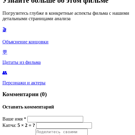
Узнайте больше об этом фильме
она критиковала «скучные» главы «Моби Дика», понимая, что
автор описывает китов, чтобы на время отвлечься от
Погрузитесь глубже в конкретные аспекты фильма с нашими
собственной печальной истории. Для Чарли это был пример
детальными страницами анализа
самой искренней мысли на свете.
🎬
Объяснение концовки
💬
Цитаты из фильма
👥
Персонажи и актеры
Комментарии (0)
Оставить комментарий
Ваше имя
*
Капча:
5 × 2 = ?