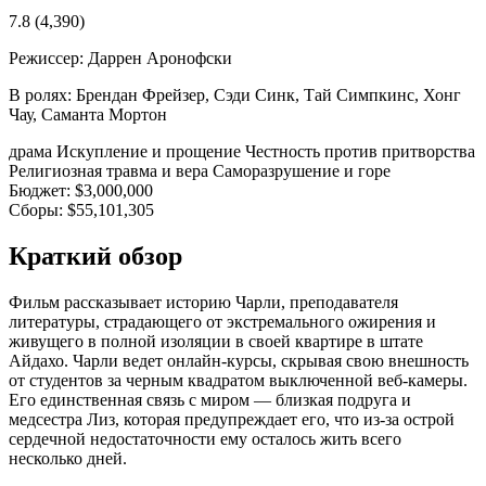
7.8
(4,390)
Режиссер:
Даррен Аронофски
В ролях:
Брендан Фрейзер, Сэди Синк, Тай Симпкинс, Хонг
Чау, Саманта Мортон
драма
Искупление и прощение
Честность против притворства
Религиозная травма и вера
Саморазрушение и горе
Бюджет:
$3,000,000
Сборы:
$55,101,305
Краткий обзор
Фильм рассказывает историю Чарли, преподавателя
литературы, страдающего от экстремального ожирения и
живущего в полной изоляции в своей квартире в штате
Айдахо. Чарли ведет онлайн-курсы, скрывая свою внешность
от студентов за черным квадратом выключенной веб-камеры.
Его единственная связь с миром — близкая подруга и
медсестра Лиз, которая предупреждает его, что из-за острой
сердечной недостаточности ему осталось жить всего
несколько дней.