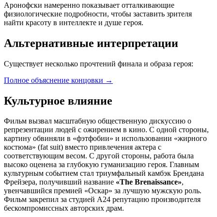
Аронофски намеренно показывает отталкивающие
физиологические подробности, чтобы заставить зрителя
найти красоту в интеллекте и душе героя.
Альтернативные интерпретации
Существует несколько прочтений финала и образа героя:
Полное объяснение концовки
→
Культурное влияние
Фильм вызвал масштабную общественную дискуссию о
репрезентации людей с ожирением в кино. С одной стороны,
картину обвиняли в «фэтфобии» и использовании «жирного
костюма» (fat suit) вместо привлечения актера с
соответствующим весом. С другой стороны, работа была
высоко оценена за глубокую гуманизацию героя. Главным
культурным событием стал триумфальный камбэк Брендана
Фрейзера, получивший название
«The Brenaissance»
,
увенчавшийся премией «Оскар» за лучшую мужскую роль.
Фильм закрепил за студией A24 репутацию производителя
бескомпромиссных авторских драм.