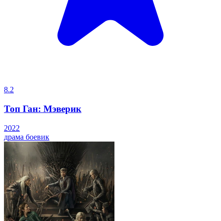
8.2
Топ Ган: Мэверик
2022
драма
боевик