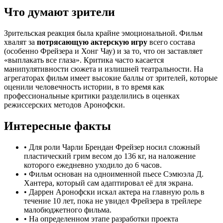
Что думают зрители
Зрительская реакция была крайне эмоциональной. Фильм
хвалят за
потрясающую актерскую игру
всего состава
(особенно Фрейзера и Хонг Чау) и за то, что он заставляет
«выплакать все глаза». Критика часто касается
манипулятивности сюжета и излишней театральности. На
агрегаторах фильм имеет высокие баллы от зрителей, которые
оценили человечность истории, в то время как
профессиональные критики разделились в оценках
режиссерских методов Аронофски.
Интересные факты
•
Для роли Чарли Брендан Фрейзер носил сложный
пластический грим весом до 136 кг, на наложение
которого ежедневно уходило до 6 часов.
•
Фильм основан на одноименной пьесе Сэмюэла Д.
Хантера, который сам адаптировал её для экрана.
•
Даррен Аронофски искал актера на главную роль в
течение 10 лет, пока не увидел Фрейзера в трейлере
малобюджетного фильма.
•
На определенном этапе разработки проекта