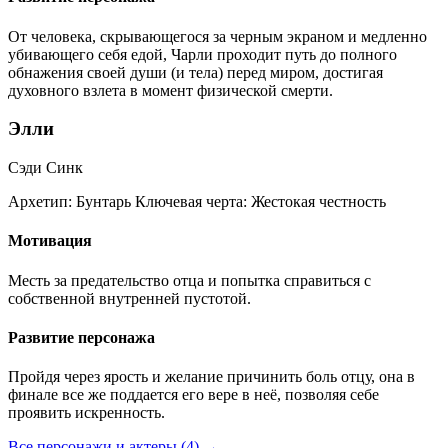
От человека, скрывающегося за черным экраном и медленно
убивающего себя едой, Чарли проходит путь до полного
обнажения своей души (и тела) перед миром, достигая
духовного взлета в момент физической смерти.
Элли
Сэди Синк
Архетип:
Бунтарь
Ключевая черта:
Жестокая честность
Мотивация
Месть за предательство отца и попытка справиться с
собственной внутренней пустотой.
Развитие персонажа
Пройдя через ярость и желание причинить боль отцу, она в
финале все же поддается его вере в неё, позволяя себе
проявить искренность.
Все персонажи и актеры (4)
→