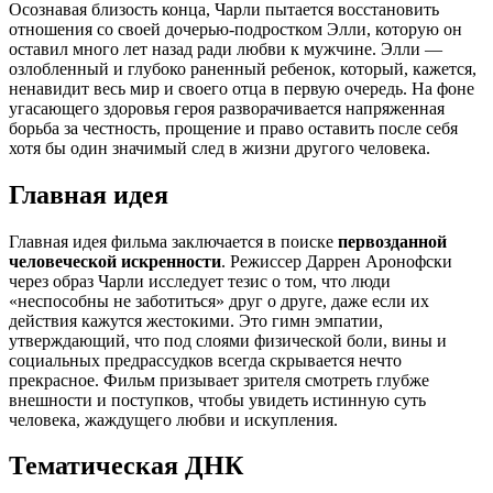
Осознавая близость конца, Чарли пытается восстановить
отношения со своей дочерью-подростком Элли, которую он
оставил много лет назад ради любви к мужчине. Элли —
озлобленный и глубоко раненный ребенок, который, кажется,
ненавидит весь мир и своего отца в первую очередь. На фоне
угасающего здоровья героя разворачивается напряженная
борьба за честность, прощение и право оставить после себя
хотя бы один значимый след в жизни другого человека.
Главная идея
Главная идея фильма заключается в поиске
первозданной
человеческой искренности
. Режиссер Даррен Аронофски
через образ Чарли исследует тезис о том, что люди
«неспособны не заботиться» друг о друге, даже если их
действия кажутся жестокими. Это гимн эмпатии,
утверждающий, что под слоями физической боли, вины и
социальных предрассудков всегда скрывается нечто
прекрасное. Фильм призывает зрителя смотреть глубже
внешности и поступков, чтобы увидеть истинную суть
человека, жаждущего любви и искупления.
Тематическая ДНК