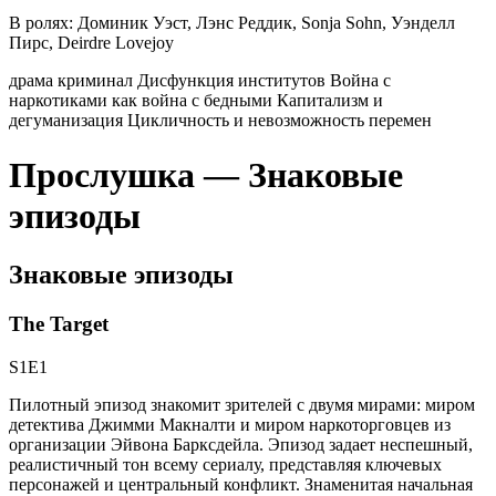
В ролях:
Доминик Уэст, Лэнс Реддик, Sonja Sohn, Уэнделл
Пирс, Deirdre Lovejoy
драма
криминал
Дисфункция институтов
Война с
наркотиками как война с бедными
Капитализм и
дегуманизация
Цикличность и невозможность перемен
Прослушка — Знаковые
эпизоды
Знаковые эпизоды
The Target
S1E1
Пилотный эпизод знакомит зрителей с двумя мирами: миром
детектива Джимми Макналти и миром наркоторговцев из
организации Эйвона Барксдейла. Эпизод задает неспешный,
реалистичный тон всему сериалу, представляя ключевых
персонажей и центральный конфликт. Знаменитая начальная