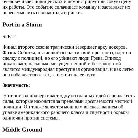
очеловечивает полицейских и демонстрирует высокую цену
их работы. Это событие сплачивает команду и заставляет их
переосмыслить свои методы и риски.
Port in a Storm
S2E12
Финал второго сезона трагически завершает арку докеров.
Фрэнк Соботка, пытавшийся спасти свой профсоюз, идет на
сделку с полицией, но его убивают люди Грека. Эпизод
показывает, насколько могущественной и безжалостной
является международная преступная организация, и как легко
она избавляется от тех, кто стоит на ее пути.
Значимость:
Этот эпизод подчеркивает одну из главных идей сериала: есть
силы, которые находятся за пределами досягаемости местной
полиции. Он также является мощным высказыванием об
упадке американского рабочего класса и тщетности борьбы
одиночки против системы.
Middle Ground