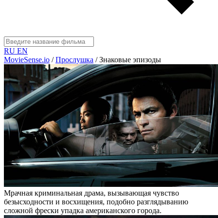
RU
EN
MovieSense.io
/
Прослушка
/
Знаковые эпизоды
Мрачная криминальная драма, вызывающая чувство
безысходности и восхищения, подобно разглядыванию
сложной фрески упадка американского города.