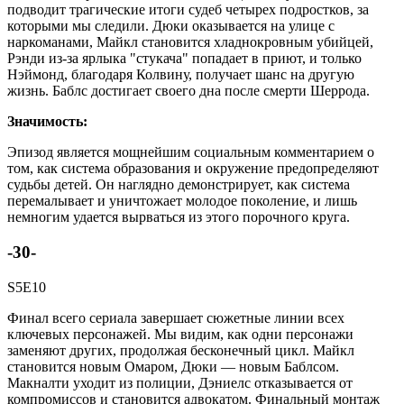
подводит трагические итоги судеб четырех подростков, за
которыми мы следили. Дюки оказывается на улице с
наркоманами, Майкл становится хладнокровным убийцей,
Рэнди из-за ярлыка "стукача" попадает в приют, и только
Нэймонд, благодаря Колвину, получает шанс на другую
жизнь. Баблс достигает своего дна после смерти Шеррода.
Значимость:
Эпизод является мощнейшим социальным комментарием о
том, как система образования и окружение предопределяют
судьбы детей. Он наглядно демонстрирует, как система
перемалывает и уничтожает молодое поколение, и лишь
немногим удается вырваться из этого порочного круга.
-30-
S5E10
Финал всего сериала завершает сюжетные линии всех
ключевых персонажей. Мы видим, как одни персонажи
заменяют других, продолжая бесконечный цикл. Майкл
становится новым Омаром, Дюки — новым Баблсом.
Макналти уходит из полиции, Дэниелс отказывается от
компромиссов и становится адвокатом. Финальный монтаж