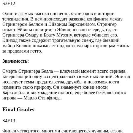
S3E12
Один из самых высоко оцененных эпизодов в истории
телевидения. В нем происходит развязка конфликта между
Стрингером Беллом и Эйвоном Барксдейлом. Стрингер
отдает Эйвона полиции, а Эйвон, в свою очередь, сдает
Стрингера Омару и Брату Музону, которые убивают его.
Эпизод также содержит трогательную сцену, где бывший
майор Колвин показывает подросткам-наркоторговцам жизнь
за пределами гетто.
Значимость:
Смерть Стрингера Белла — ключевой момент всего сериала,
завершающий одну из центральных сюжетных линий. Эпизод
исследует темы предательства, дружбы и невозможности
изменить свою природу. Он знаменует конец эпохи
Барксдейла и восхождение нового, еще более безжалостного
игрока — Марло Стэнфилда.
Final Grades
S4E13
Финал четвертого, многими считающегося лучшим, сезона