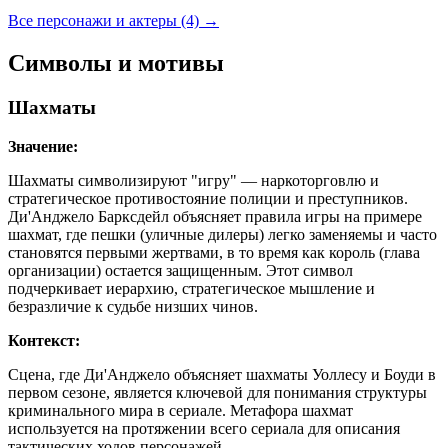
Все персонажи и актеры (4)
→
Символы и мотивы
Шахматы
Значение:
Шахматы символизируют "игру" — наркоторговлю и
стратегическое противостояние полиции и преступников.
Ди'Анджело Барксдейл объясняет правила игры на примере
шахмат, где пешки (уличные дилеры) легко заменяемы и часто
становятся первыми жертвами, в то время как король (глава
организации) остается защищенным. Этот символ
подчеркивает иерархию, стратегическое мышление и
безразличие к судьбе низших чинов.
Контекст:
Сцена, где Ди'Анджело объясняет шахматы Уоллесу и Боуди в
первом сезоне, является ключевой для понимания структуры
криминального мира в сериале. Метафора шахмат
используется на протяжении всего сериала для описания
тактических ходов персонажей.