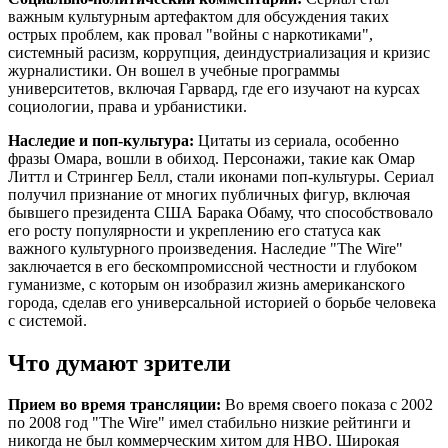
важным культурным артефактом для обсуждения таких
острых проблем, как провал "войны с наркотиками",
системный расизм, коррупция, деиндустриализация и кризис
журналистики. Он вошел в учебные программы
университетов, включая Гарвард, где его изучают на курсах
социологии, права и урбанистики.
Наследие и поп-культура:
Цитаты из сериала, особенно
фразы Омара, вошли в обиход. Персонажи, такие как Омар
Литтл и Стрингер Белл, стали иконами поп-культуры. Сериал
получил признание от многих публичных фигур, включая
бывшего президента США Барака Обаму, что способствовало
его росту популярности и укреплению его статуса как
важного культурного произведения. Наследие "The Wire"
заключается в его бескомпромиссной честности и глубоком
гуманизме, с которым он изобразил жизнь американского
города, сделав его универсальной историей о борьбе человека
с системой.
Что думают зрители
Прием во время трансляции:
Во время своего показа с 2002
по 2008 год "The Wire" имел стабильно низкие рейтинги и
никогда не был коммерческим хитом для HBO. Широкая