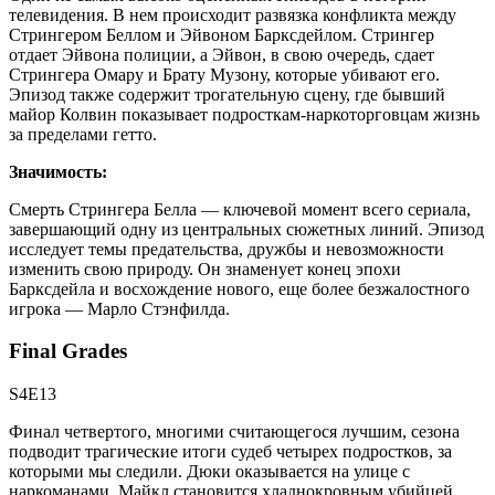
телевидения. В нем происходит развязка конфликта между
Стрингером Беллом и Эйвоном Барксдейлом. Стрингер
отдает Эйвона полиции, а Эйвон, в свою очередь, сдает
Стрингера Омару и Брату Музону, которые убивают его.
Эпизод также содержит трогательную сцену, где бывший
майор Колвин показывает подросткам-наркоторговцам жизнь
за пределами гетто.
Значимость:
Смерть Стрингера Белла — ключевой момент всего сериала,
завершающий одну из центральных сюжетных линий. Эпизод
исследует темы предательства, дружбы и невозможности
изменить свою природу. Он знаменует конец эпохи
Барксдейла и восхождение нового, еще более безжалостного
игрока — Марло Стэнфилда.
Final Grades
S4E13
Финал четвертого, многими считающегося лучшим, сезона
подводит трагические итоги судеб четырех подростков, за
которыми мы следили. Дюки оказывается на улице с
наркоманами, Майкл становится хладнокровным убийцей,