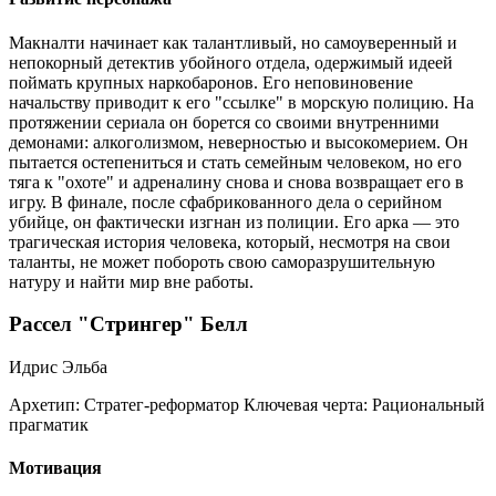
Макналти начинает как талантливый, но самоуверенный и
непокорный детектив убойного отдела, одержимый идеей
поймать крупных наркобаронов. Его неповиновение
начальству приводит к его "ссылке" в морскую полицию. На
протяжении сериала он борется со своими внутренними
демонами: алкоголизмом, неверностью и высокомерием. Он
пытается остепениться и стать семейным человеком, но его
тяга к "охоте" и адреналину снова и снова возвращает его в
игру. В финале, после сфабрикованного дела о серийном
убийце, он фактически изгнан из полиции. Его арка — это
трагическая история человека, который, несмотря на свои
таланты, не может побороть свою саморазрушительную
натуру и найти мир вне работы.
Рассел "Стрингер" Белл
Идрис Эльба
Архетип:
Стратег-реформатор
Ключевая черта:
Рациональный
прагматик
Мотивация