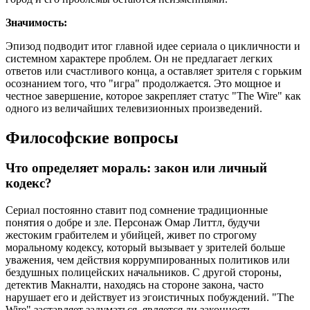
Значимость:
Эпизод подводит итог главной идее сериала о цикличности и
системном характере проблем. Он не предлагает легких
ответов или счастливого конца, а оставляет зрителя с горьким
осознанием того, что "игра" продолжается. Это мощное и
честное завершение, которое закрепляет статус "The Wire" как
одного из величайших телевизионных произведений.
Философские вопросы
Что определяет мораль: закон или личный
кодекс?
Сериал постоянно ставит под сомнение традиционные
понятия о добре и зле. Персонаж Омар Литтл, будучи
жестоким грабителем и убийцей, живет по строгому
моральному кодексу, который вызывает у зрителей больше
уважения, чем действия коррумпированных политиков или
бездушных полицейских начальников. С другой стороны,
детектив Макналти, находясь на стороне закона, часто
нарушает его и действует из эгоистичных побуждений. "The
Wire" заставляет задуматься, является ли законность