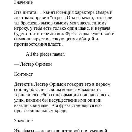
Значение
Эта цитата — квинтэссенция характера Омара и
жестоких правил "игры". Она означает, что если
ты бросаешь вызов самому могущественному
игроку, у тебя есть только один шанс, и неудача
будет стоить тебе жизни. Фраза стала культовой и
символизирует высокую цену амбиций и
противостояния власти.
All the pieces matter.
— Лестер Фримон
Контекст
Детектив Лестер Фримон говорит это в первом
сезоне, объясняя своим коллегам важность
терпеливого сбора информации и анализа всех
улик, какими бы несущественными они ни
казались вначале. Эта фраза становится его
профессиональным кредо.
Значение
Эта фраза — девиз кропотливой и вдумчивой