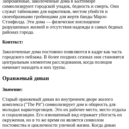
Заброшенные, заколоченные дома в Балтиморе
символизируют городской упадок, бедность и смерть. Они
служат тайниками для наркотиков, местом убийств и
своеобразными гробницами для жертв банды Марло
Стэнфилда. Эти дома — физическое воплощение
разрушенных жизней и отсутствия надежды в самых бедных
районах города.
Контекст:
Заколоченные дома постоянно появляются в кадре как часть
городского пейзажа. В более поздних сезонах они становятся
центральным элементом расследования, когда полиция
начинает находить в них трупы.
Оранжевый диван
Значение:
Старый оранжевый диван во внутреннем дворе жилого
комплекса ("The Pit") символизирует дом и общность для
молодых наркоторговцев. Это их рабочее место, место отдыха
и социализации. Его изношенный вид отражает убогость их
окружения, но в то же время он является символом
постоянства и цикличности уличной жизни. Когда диван