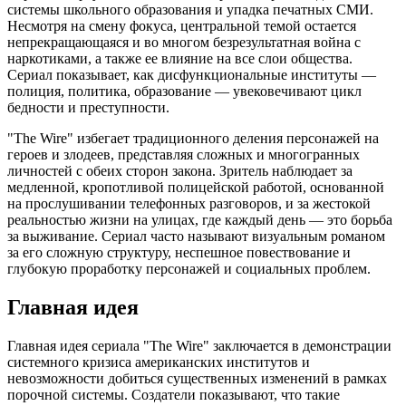
системы школьного образования и упадка печатных СМИ.
Несмотря на смену фокуса, центральной темой остается
непрекращающаяся и во многом безрезультатная война с
наркотиками, а также ее влияние на все слои общества.
Сериал показывает, как дисфункциональные институты —
полиция, политика, образование — увековечивают цикл
бедности и преступности.
"The Wire" избегает традиционного деления персонажей на
героев и злодеев, представляя сложных и многогранных
личностей с обеих сторон закона. Зритель наблюдает за
медленной, кропотливой полицейской работой, основанной
на прослушивании телефонных разговоров, и за жестокой
реальностью жизни на улицах, где каждый день — это борьба
за выживание. Сериал часто называют визуальным романом
за его сложную структуру, неспешное повествование и
глубокую проработку персонажей и социальных проблем.
Главная идея
Главная идея сериала "The Wire" заключается в демонстрации
системного кризиса американских институтов и
невозможности добиться существенных изменений в рамках
порочной системы. Создатели показывают, что такие