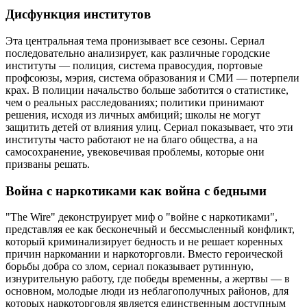
Дисфункция институтов
Эта центральная тема пронизывает все сезоны. Сериал
последовательно анализирует, как различные городские
институты — полиция, система правосудия, портовые
профсоюзы, мэрия, система образования и СМИ — потерпели
крах. В полиции начальство больше заботится о статистике,
чем о реальных расследованиях; политики принимают
решения, исходя из личных амбиций; школы не могут
защитить детей от влияния улиц. Сериал показывает, что эти
институты часто работают не на благо общества, а на
самосохранение, увековечивая проблемы, которые они
призваны решать.
Война с наркотиками как война с бедными
"The Wire" деконструирует миф о "войне с наркотиками",
представляя ее как бесконечный и бессмысленный конфликт,
который криминализирует бедность и не решает коренных
причин наркомании и наркоторговли. Вместо героической
борьбы добра со злом, сериал показывает рутинную,
изнурительную работу, где победы временны, а жертвы — в
основном, молодые люди из неблагополучных районов, для
которых наркоторговля является единственным доступным