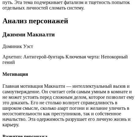
путь. Эта тема подчеркивает фатализм и тщетность попыток
отдельных личностей сломать систему.
Анализ персонажей
Джимми Макналти
Доминик Уэст
Архетип:
Антигерой-бунтарь
Ключевая черта:
Непокорный
гений
Мотивация
Главная мотивация Макналти — интеллектуальный вызов и
самоутверждение. Он считает себя самым умным в комнате и
не может устоять перед сложным делом, которое позволит ему
это доказать. Его не столько волнует справедливость в
широком смысле, сколько азарт погони и желание уличить в
несостоятельности как преступников, так и собственное
начальство. Эта одержимость разрушает его личную жизнь и
карьеру.
Развитие персонажа