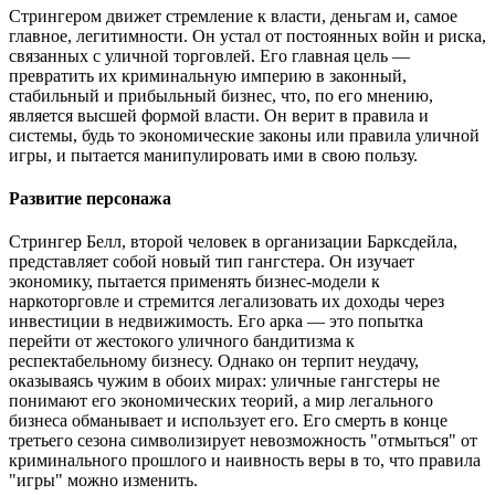
Стрингером движет стремление к власти, деньгам и, самое
главное, легитимности. Он устал от постоянных войн и риска,
связанных с уличной торговлей. Его главная цель —
превратить их криминальную империю в законный,
стабильный и прибыльный бизнес, что, по его мнению,
является высшей формой власти. Он верит в правила и
системы, будь то экономические законы или правила уличной
игры, и пытается манипулировать ими в свою пользу.
Развитие персонажа
Стрингер Белл, второй человек в организации Барксдейла,
представляет собой новый тип гангстера. Он изучает
экономику, пытается применять бизнес-модели к
наркоторговле и стремится легализовать их доходы через
инвестиции в недвижимость. Его арка — это попытка
перейти от жестокого уличного бандитизма к
респектабельному бизнесу. Однако он терпит неудачу,
оказываясь чужим в обоих мирах: уличные гангстеры не
понимают его экономических теорий, а мир легального
бизнеса обманывает и использует его. Его смерть в конце
третьего сезона символизирует невозможность "отмыться" от
криминального прошлого и наивность веры в то, что правила
"игры" можно изменить.