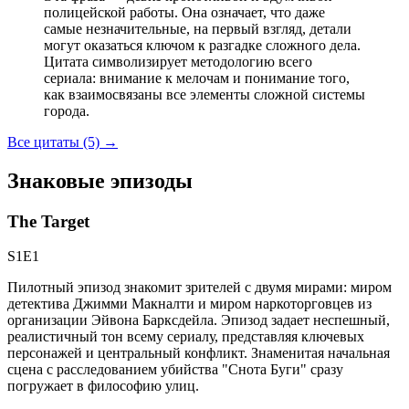
полицейской работы. Она означает, что даже
самые незначительные, на первый взгляд, детали
могут оказаться ключом к разгадке сложного дела.
Цитата символизирует методологию всего
сериала: внимание к мелочам и понимание того,
как взаимосвязаны все элементы сложной системы
города.
Все цитаты (5)
→
Знаковые эпизоды
The Target
S1E1
Пилотный эпизод знакомит зрителей с двумя мирами: миром
детектива Джимми Макналти и миром наркоторговцев из
организации Эйвона Барксдейла. Эпизод задает неспешный,
реалистичный тон всему сериалу, представляя ключевых
персонажей и центральный конфликт. Знаменитая начальная
сцена с расследованием убийства "Снота Буги" сразу
погружает в философию улиц.