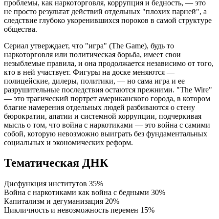
проблемы, как наркоторговля, коррупция и бедность, — это
не просто результат действий отдельных "плохих парней", а
следствие глубоко укоренившихся пороков в самой структуре
общества.
Сериал утверждает, что "игра" (The Game), будь то
наркоторговля или политическая борьба, имеет свои
незыблемые правила, и она продолжается независимо от того,
кто в ней участвует. Фигуры на доске меняются —
полицейские, дилеры, политики, — но сама игра и ее
разрушительные последствия остаются прежними. "The Wire"
— это трагический портрет американского города, в котором
благие намерения отдельных людей разбиваются о стену
бюрократии, апатии и системной коррупции, подчеркивая
мысль о том, что война с наркотиками — это война с самими
собой, которую невозможно выиграть без фундаментальных
социальных и экономических реформ.
Тематическая ДНК
Дисфункция институтов
35%
Война с наркотиками как война с бедными
30%
Капитализм и дегуманизация
20%
Цикличность и невозможность перемен
15%