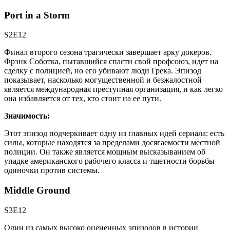
Port in a Storm
S2E12
Финал второго сезона трагически завершает арку докеров.
Фрэнк Соботка, пытавшийся спасти свой профсоюз, идет на
сделку с полицией, но его убивают люди Грека. Эпизод
показывает, насколько могущественной и безжалостной
является международная преступная организация, и как легко
она избавляется от тех, кто стоит на ее пути.
Значимость:
Этот эпизод подчеркивает одну из главных идей сериала: есть
силы, которые находятся за пределами досягаемости местной
полиции. Он также является мощным высказыванием об
упадке американского рабочего класса и тщетности борьбы
одиночки против системы.
Middle Ground
S3E12
Один из самых высоко оцененных эпизодов в истории