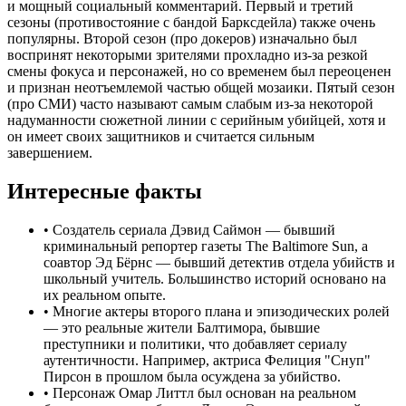
и мощный социальный комментарий. Первый и третий
сезоны (противостояние с бандой Барксдейла) также очень
популярны. Второй сезон (про докеров) изначально был
воспринят некоторыми зрителями прохладно из-за резкой
смены фокуса и персонажей, но со временем был переоценен
и признан неотъемлемой частью общей мозаики. Пятый сезон
(про СМИ) часто называют самым слабым из-за некоторой
надуманности сюжетной линии с серийным убийцей, хотя и
он имеет своих защитников и считается сильным
завершением.
Интересные факты
•
Создатель сериала Дэвид Саймон — бывший
криминальный репортер газеты The Baltimore Sun, а
соавтор Эд Бёрнс — бывший детектив отдела убийств и
школьный учитель. Большинство историй основано на
их реальном опыте.
•
Многие актеры второго плана и эпизодических ролей
— это реальные жители Балтимора, бывшие
преступники и политики, что добавляет сериалу
аутентичности. Например, актриса Фелиция "Снуп"
Пирсон в прошлом была осуждена за убийство.
•
Персонаж Омар Литтл был основан на реальном