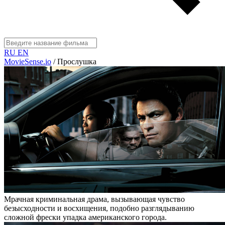
RU
EN
MovieSense.io
/
Прослушка
Мрачная криминальная драма, вызывающая чувство
безысходности и восхищения, подобно разглядыванию
сложной фрески упадка американского города.