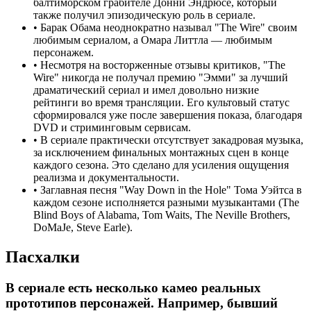
балтиморском грабителе Донни Эндрюсе, который
также получил эпизодическую роль в сериале.
•
Барак Обама неоднократно называл "The Wire" своим
любимым сериалом, а Омара Литтла — любимым
персонажем.
•
Несмотря на восторженные отзывы критиков, "The
Wire" никогда не получал премию "Эмми" за лучший
драматический сериал и имел довольно низкие
рейтинги во время трансляции. Его культовый статус
сформировался уже после завершения показа, благодаря
DVD и стриминговым сервисам.
•
В сериале практически отсутствует закадровая музыка,
за исключением финальных монтажных сцен в конце
каждого сезона. Это сделано для усиления ощущения
реализма и документальности.
•
Заглавная песня "Way Down in the Hole" Тома Уэйтса в
каждом сезоне исполняется разными музыкантами (The
Blind Boys of Alabama, Tom Waits, The Neville Brothers,
DoMaJe, Steve Earle).
Пасхалки
В сериале есть несколько камео реальных
прототипов персонажей. Например, бывший