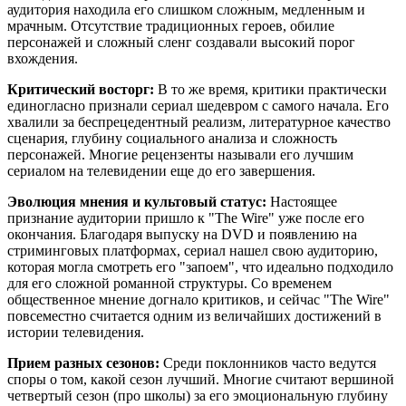
аудитория находила его слишком сложным, медленным и
мрачным. Отсутствие традиционных героев, обилие
персонажей и сложный сленг создавали высокий порог
вхождения.
Критический восторг:
В то же время, критики практически
единогласно признали сериал шедевром с самого начала. Его
хвалили за беспрецедентный реализм, литературное качество
сценария, глубину социального анализа и сложность
персонажей. Многие рецензенты называли его лучшим
сериалом на телевидении еще до его завершения.
Эволюция мнения и культовый статус:
Настоящее
признание аудитории пришло к "The Wire" уже после его
окончания. Благодаря выпуску на DVD и появлению на
стриминговых платформах, сериал нашел свою аудиторию,
которая могла смотреть его "запоем", что идеально подходило
для его сложной романной структуры. Со временем
общественное мнение догнало критиков, и сейчас "The Wire"
повсеместно считается одним из величайших достижений в
истории телевидения.
Прием разных сезонов:
Среди поклонников часто ведутся
споры о том, какой сезон лучший. Многие считают вершиной
четвертый сезон (про школы) за его эмоциональную глубину