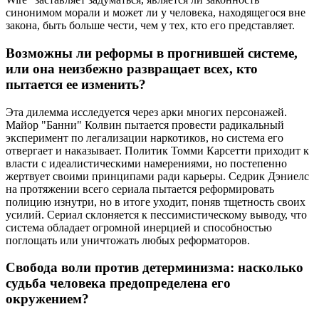
синонимом морали и может ли у человека, находящегося вне
закона, быть больше чести, чем у тех, кто его представляет.
Возможны ли реформы в прогнившей системе,
или она неизбежно развращает всех, кто
пытается ее изменить?
Эта дилемма исследуется через арки многих персонажей.
Майор "Банни" Колвин пытается провести радикальный
эксперимент по легализации наркотиков, но система его
отвергает и наказывает. Политик Томми Карсетти приходит к
власти с идеалистическими намерениями, но постепенно
жертвует своими принципами ради карьеры. Седрик Дэниелс
на протяжении всего сериала пытается реформировать
полицию изнутри, но в итоге уходит, поняв тщетность своих
усилий. Сериал склоняется к пессимистическому выводу, что
система обладает огромной инерцией и способностью
поглощать или уничтожать любых реформаторов.
Свобода воли против детерминизма: насколько
судьба человека предопределена его
окружением?