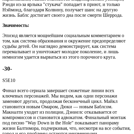
Рэнди из-за ярлыка "стукача" попадает в приют, и только
Нэймонд, благодаря Колвину, получает шанс на другую
жизнь. Баблс достигает своего дна после смерти Шеррода.
Значимость:
Эпизод является мощнейшим социальным комментарием о
том, как система образования и окружение предопределяют
судьбы детей. Он наглядно демонстрирует, как система
перемалывает и уничтожает молодое поколение, и лишь
немногим удается вырваться из этого порочного круга.
-30-
S5E10
Финал всего сериала завершает сюжетные линии всех
ключевых персонажей. Мы видим, как одни персонажи
заменяют других, продолжая бесконечный цикл. Майкл
становится новым Омаром, Дюки — новым Баблсом.
Макналти уходит из полиции, Дэниелс отказывается от
компромиссов и становится адвокатом. Финальный монтаж
под песню "Way Down in the Hole" показывает панораму
жизни Балтимора, подчеркивая, что, несмотря на все события,
город и его проблемы остаются неизменными.