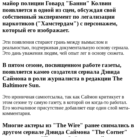
майор полиции Говард "Банни" Колвин
появляется в одной из сцен, обсуждая свой
собственный эксперимент по легализации
наркотиков ("Хамстердам") с персонажем,
который его изображает.
Эти появления стирают грань между вымыслом и
реальностью, подчеркивая документальную основу сериала.
Это дань уважения людям, чей опыт лег в основу сюжета.
В пятом сезоне, посвященном работе газеты,
появляется камео создателя сериала Дэвида
Саймона в роли журналиста в редакции The
Baltimore Sun.
Это ироничная самоотсылка, так как Саймон критикует в
этом сезоне ту самую газету, в которой он когда-то работал.
Его молчаливое присутствие добавляет еще один слой мета-
комментария.
Многие актеры из "The Wire" ранее снимались в
другом сериале Дэвида Саймона "The Corner"