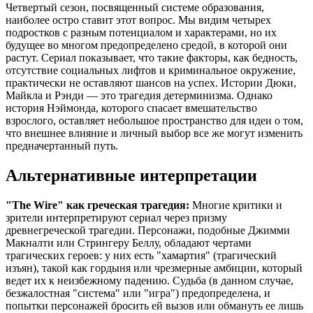
Четвертый сезон, посвященный системе образования,
наиболее остро ставит этот вопрос. Мы видим четырех
подростков с разным потенциалом и характерами, но их
будущее во многом предопределено средой, в которой они
растут. Сериал показывает, что такие факторы, как бедность,
отсутствие социальных лифтов и криминальное окружение,
практически не оставляют шансов на успех. Истории Дюки,
Майкла и Рэнди — это трагедия детерминизма. Однако
история Нэймонда, которого спасает вмешательство
взрослого, оставляет небольшое пространство для идеи о том,
что внешнее влияние и личный выбор все же могут изменить
предначертанный путь.
Альтернативные интерпретации
"The Wire" как греческая трагедия:
Многие критики и
зрители интерпретируют сериал через призму
древнегреческой трагедии. Персонажи, подобные Джимми
Макналти или Стрингеру Беллу, обладают чертами
трагических героев: у них есть "хамартия" (трагический
изъян), такой как гордыня или чрезмерные амбиции, который
ведет их к неизбежному падению. Судьба (в данном случае,
безжалостная "система" или "игра") предопределена, и
попытки персонажей бросить ей вызов или обмануть ее лишь