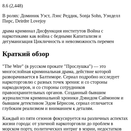
8.6
(2,448)
В ролях:
Доминик Уэст, Лэнс Реддик, Sonja Sohn, Уэнделл
Пирс, Deirdre Lovejoy
драма
криминал
Дисфункция институтов
Война с
наркотиками как война с бедными
Капитализм и
дегуманизация
Цикличность и невозможность перемен
Краткий обзор
"The Wire" (в русском прокате "Прослушка") — это
многослойная криминальная драма, действие которой
разворачивается в Балтиморе. Сериал подробно исследует
наркоторговлю с разных точек зрения: и со стороны
наркодилеров, и со стороны сотрудников
правоохранительных органов. Созданный бывшим
журналистом криминальной хроники Дэвидом Саймоном и
бывшим детективом Эдом Бёрнсом, сериал отличается
глубоким реализмом и вниманием к деталям.
Каждый из пяти сезонов фокусируется на различных аспектах
жизни города: от уличной наркоторговли до проблем в
морском порту, политических интриг в мэрии, недостатков