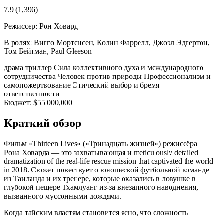
7.9
(1,396)
Режиссер:
Рон Ховард
В ролях:
Вигго Мортенсен, Колин Фаррелл, Джоэл Эдгертон,
Том Бейтман, Paul Gleeson
драма
триллер
Сила коллективного духа и международного
сотрудничества
Человек против природы
Профессионализм и
самопожертвование
Этический выбор и бремя
ответственности
Бюджет:
$55,000,000
Краткий обзор
Фильм «Thirteen Lives» («Тринадцать жизней») режиссёра
Рона Ховарда — это захватывающая и meticulously detailed
dramatization of the real-life rescue mission that captivated the world
in 2018. Сюжет повествует о юношеской футбольной команде
из Таиланда и их тренере, которые оказались в ловушке в
глубокой пещере Тхамлуанг из-за внезапного наводнения,
вызванного муссонными дождями.
Когда тайским властям становится ясно, что сложность