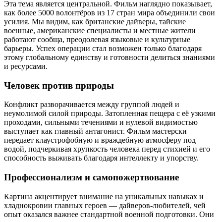
Эта тема является центральной. Фильм наглядно показывает,
как более 5000 волонтёров из 17 стран мира объединили свои
усилия. Мы видим, как британские дайверы, тайские
военные, американские специалисты и местные жители
работают сообща, преодолевая языковые и культурные
барьеры. Успех операции стал возможен только благодаря
этому глобальному единству и готовности делиться знаниями
и ресурсами.
Человек против природы
Конфликт разворачивается между группой людей и
неумолимой силой природы. Затопленная пещера с её узкими
проходами, сильными течениями и нулевой видимостью
выступает как главный антагонист. Фильм мастерски
передает клаустрофобную и враждебную атмосферу под
водой, подчеркивая хрупкость человека перед стихией и его
способность выживать благодаря интеллекту и упорству.
Профессионализм и самопожертвование
Картина акцентирует внимание на уникальных навыках и
хладнокровии главных героев — дайверов-любителей, чей
опыт оказался важнее стандартной военной подготовки. Они