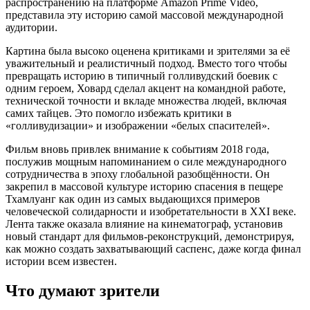
распространению на платформе Amazon Prime Video,
представила эту историю самой массовой международной
аудитории.
Картина была высоко оценена критиками и зрителями за её
уважительный и реалистичный подход. Вместо того чтобы
превращать историю в типичный голливудский боевик с
одним героем, Ховард сделал акцент на командной работе,
технической точности и вкладе множества людей, включая
самих тайцев. Это помогло избежать критики в
«голливудизации» и изображении «белых спасителей».
Фильм вновь привлек внимание к событиям 2018 года,
послужив мощным напоминанием о силе международного
сотрудничества в эпоху глобальной разобщённости. Он
закрепил в массовой культуре историю спасения в пещере
Тхамлуанг как один из самых выдающихся примеров
человеческой солидарности и изобретательности в XXI веке.
Лента также оказала влияние на кинематограф, установив
новый стандарт для фильмов-реконструкций, демонстрируя,
как можно создать захватывающий саспенс, даже когда финал
истории всем известен.
Что думают зрители