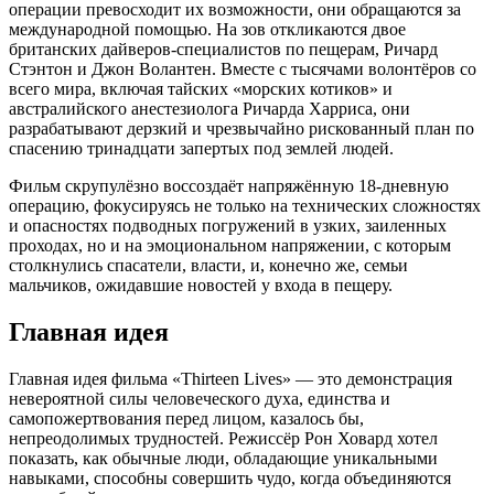
операции превосходит их возможности, они обращаются за
международной помощью. На зов откликаются двое
британских дайверов-специалистов по пещерам, Ричард
Стэнтон и Джон Волантен. Вместе с тысячами волонтёров со
всего мира, включая тайских «морских котиков» и
австралийского анестезиолога Ричарда Харриса, они
разрабатывают дерзкий и чрезвычайно рискованный план по
спасению тринадцати запертых под землей людей.
Фильм скрупулёзно воссоздаёт напряжённую 18-дневную
операцию, фокусируясь не только на технических сложностях
и опасностях подводных погружений в узких, заиленных
проходах, но и на эмоциональном напряжении, с которым
столкнулись спасатели, власти, и, конечно же, семьи
мальчиков, ожидавшие новостей у входа в пещеру.
Главная идея
Главная идея фильма «Thirteen Lives» — это демонстрация
невероятной силы человеческого духа, единства и
самопожертвования перед лицом, казалось бы,
непреодолимых трудностей. Режиссёр Рон Ховард хотел
показать, как обычные люди, обладающие уникальными
навыками, способны совершить чудо, когда объединяются