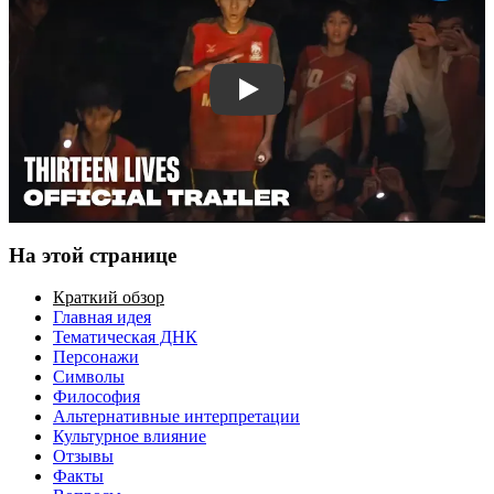
Смотреть трейлер
На этой странице
Краткий обзор
Главная идея
Тематическая ДНК
Персонажи
Символы
Философия
Альтернативные интерпретации
Культурное влияние
Отзывы
Факты