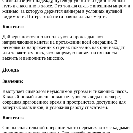
Символизирует надежду, путеводную нить и единственный
путь к спасению в хаосе. Это тонкая связь с внешним миром и
жизнью, за которую держатся дайверы в условиях нулевой
видимости. Потеря этой нити равносильна смерти.
Контекст:
Дайверы постоянно используют и прокладывают
направляющие канаты на протяжении всей операции. В
нескольких напряжённых сценах показано, как они находят
или теряют эту нить, что напрямую влияет на их шансы
выжить и выполнить миссию.
Дождь
Значение:
Выступает символом неумолимой угрозы и тикающих часов.
Каждый новый ливень повышает уровень воды в пещере,
сокращая драгоценное время и пространство, доступное для
запертых мальчиков, и усложняя работу спасателей.
Контекст:
Сцены спасательной операции часто перемежаются с кадрами
проливного дождя снаружи. Это создаёт постоянное