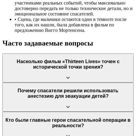
участниками реальных событий, чтобы максимально
достоверно передать не только технические детали, но и
эмоциональное состояние спасателей.
•
Сцена, где мальчики остаются одни в темноте после
того, как их нашли, была добавлена в фильм по
предложению Вигго Мортенсена.
Часто задаваемые вопросы
Насколько фильм «Thirteen Lives» точен с
исторической точки зрения?
Фильм считается очень точным в изображении ключевых
Почему спасатели решили использовать
событий, технических деталей и участников спасательной
анестезию для эвакуации детей?
операции. Создатели тесно сотрудничали с реальными
дайверами Риком Стэнтоном и Джоном Волантеном, чтобы
максимально достоверно воссоздать все аспекты миссии.
Единственное значимое допущение — это видимость под
Этот рискованный план был единственным возможным
Кто были главные герои спасательной операции в
водой, которую пришлось немного улучшить для зрителей.
вариантом. Дети не умели плавать, тем более нырять с
реальности?
аквалангом. Путь наружу был многочасовым, проходил через
крайне узкие затопленные туннели, и любая паника под