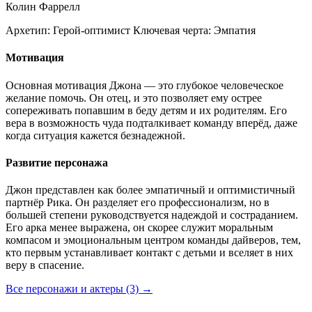
Колин Фаррелл
Архетип:
Герой-оптимист
Ключевая черта:
Эмпатия
Мотивация
Основная мотивация Джона — это глубокое человеческое
желание помочь. Он отец, и это позволяет ему острее
сопереживать попавшим в беду детям и их родителям. Его
вера в возможность чуда подталкивает команду вперёд, даже
когда ситуация кажется безнадежной.
Развитие персонажа
Джон представлен как более эмпатичный и оптимистичный
партнёр Рика. Он разделяет его профессионализм, но в
большей степени руководствуется надеждой и состраданием.
Его арка менее выражена, он скорее служит моральным
компасом и эмоциональным центром команды дайверов, тем,
кто первым устанавливает контакт с детьми и вселяет в них
веру в спасение.
Все персонажи и актеры (3)
→