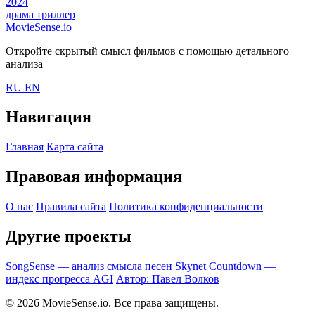
2024
драма
триллер
MovieSense.io
Откройте скрытый смысл фильмов с помощью детального
анализа
RU
EN
Навигация
Главная
Карта сайта
Правовая информация
О нас
Правила сайта
Политика конфиденциальности
Другие проекты
SongSense — анализ смысла песен
Skynet Countdown —
индекс прогресса AGI
Автор: Павел Волков
© 2026 MovieSense.io. Все права защищены.