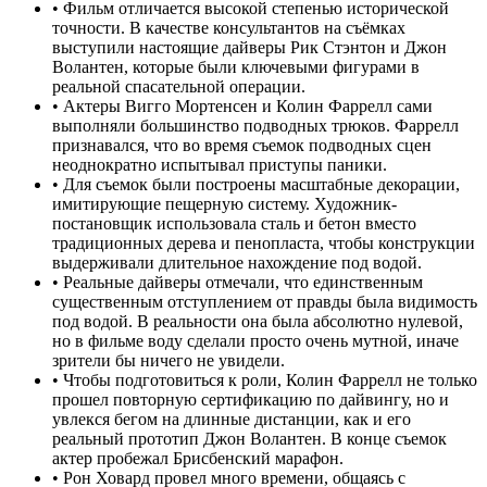
•
Фильм отличается высокой степенью исторической
точности. В качестве консультантов на съёмках
выступили настоящие дайверы Рик Стэнтон и Джон
Волантен, которые были ключевыми фигурами в
реальной спасательной операции.
•
Актеры Вигго Мортенсен и Колин Фаррелл сами
выполняли большинство подводных трюков. Фаррелл
признавался, что во время съемок подводных сцен
неоднократно испытывал приступы паники.
•
Для съемок были построены масштабные декорации,
имитирующие пещерную систему. Художник-
постановщик использовала сталь и бетон вместо
традиционных дерева и пенопласта, чтобы конструкции
выдерживали длительное нахождение под водой.
•
Реальные дайверы отмечали, что единственным
существенным отступлением от правды была видимость
под водой. В реальности она была абсолютно нулевой,
но в фильме воду сделали просто очень мутной, иначе
зрители бы ничего не увидели.
•
Чтобы подготовиться к роли, Колин Фаррелл не только
прошел повторную сертификацию по дайвингу, но и
увлекся бегом на длинные дистанции, как и его
реальный прототип Джон Волантен. В конце съемок
актер пробежал Брисбенский марафон.
•
Рон Ховард провел много времени, общаясь с