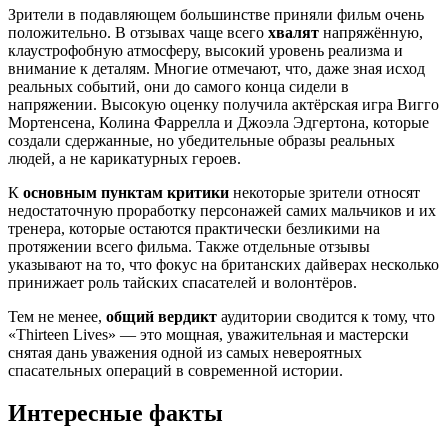
Зрители в подавляющем большинстве приняли фильм очень
положительно. В отзывах чаще всего
хвалят
напряжённую,
клаустрофобную атмосферу, высокий уровень реализма и
внимание к деталям. Многие отмечают, что, даже зная исход
реальных событий, они до самого конца сидели в
напряжении. Высокую оценку получила актёрская игра Вигго
Мортенсена, Колина Фаррелла и Джоэла Эдгертона, которые
создали сдержанные, но убедительные образы реальных
людей, а не карикатурных героев.
К
основным пунктам критики
некоторые зрители относят
недостаточную проработку персонажей самих мальчиков и их
тренера, которые остаются практически безликими на
протяжении всего фильма. Также отдельные отзывы
указывают на то, что фокус на британских дайверах несколько
принижает роль тайских спасателей и волонтёров.
Тем не менее,
общий вердикт
аудитории сводится к тому, что
«Thirteen Lives» — это мощная, уважительная и мастерски
снятая дань уважения одной из самых невероятных
спасательных операций в современной истории.
Интересные факты