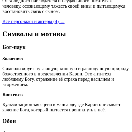
От холодного наблюдателя и неудачливого писателя к
человеку, осознающему тяжесть своей вины и пытающемуся
восстановить связь с сыном.
Все персонажи и актеры (4)
→
Символы и мотивы
Бог-паук
Значение:
Символизирует пугающую, хищную и равнодушную природу
божественного в представлении Карин. Это антитеза
любящему Богу, отражение её страха перед насилием и
вторжением.
Контекст:
Кульминационная сцена в мансарде, где Карин описывает
явление Бога, который пытается проникнуть в неё.
Обои