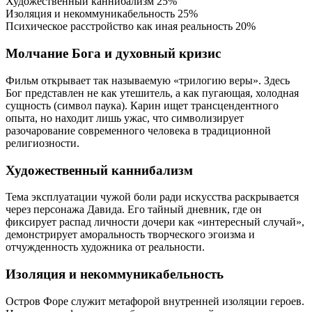
Художественный каннибализм
25%
Изоляция и некоммуникабельность
25%
Психическое расстройство как иная реальность
20%
Молчание Бога и духовный кризис
Фильм открывает так называемую «трилогию веры». Здесь
Бог представлен не как утешитель, а как пугающая, холодная
сущность (символ паука). Карин ищет трансцендентного
опыта, но находит лишь ужас, что символизирует
разочарование современного человека в традиционной
религиозности.
Художественный каннибализм
Тема эксплуатации чужой боли ради искусства раскрывается
через персонажа Давида. Его тайный дневник, где он
фиксирует распад личности дочери как «интересный случай»,
демонстрирует аморальность творческого эгоизма и
отчужденность художника от реальности.
Изоляция и некоммуникабельность
Остров Форе служит метафорой внутренней изоляции героев.