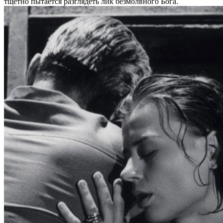
тщетно пытается разглядеть лик безмолвного Бога.