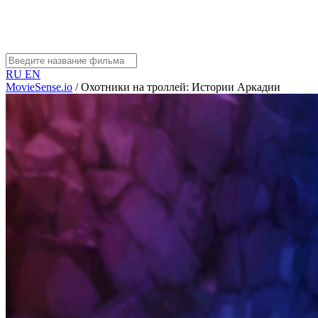
RU
EN
MovieSense.io
/
Охотники на троллей: Истории Аркадии