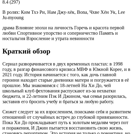
8.4
(297)
В ролях:
Ким Тхэ Ри, Нам Джу-хёк, Bona, Чхве Хён Ук, Lee
Ju-myoung
драма
Влияние эпохи на личность
Горечь и красота первой
любви
Спортивное упорство и соперничество
Память и
ностальгия
Взросление и утрата невинности
Краткий обзор
Сериал разворачивается в двух временных пластах: в 1998
году, в разгар финансового кризиса МВФ в Южной Корее, и в
2021 году. История начинается с того, как дочь главной
героини находит старые дневники матери и погружается в её
прошлое. Мы знакомимся с 18-летней На Хи До, чей
школьный клуб фехтования распускают из-за нехватки
бюджета, и 22-летним Пэк И Джином, чья семья разорилась,
заставив его бросить учебу и браться за любую работу.
Сюжет следует за их взрослением, поисками себя и развитием
отношений от случайных встреч до глубокой привязанности.
Пока Хи До прокладывает путь к золотым медалям через пот
и поражения, И Джин пытается восстановить свою жизнь,
становясь репортером. Это история не только о романтике, но