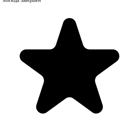
эпизода
Завершен