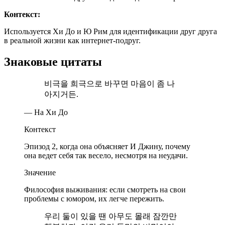
Контекст:
Используется Хи До и Ю Рим для идентификации друг друга
в реальной жизни как интернет-подруг.
Знаковые цитаты
비극을 희극으로 바꾸면 마음이 좀 나
아지거든.
— На Хи До
Контекст
Эпизод 2, когда она объясняет И Джину, почему
она ведет себя так весело, несмотря на неудачи.
Значение
Философия выживания: если смотреть на свои
проблемы с юмором, их легче пережить.
우리 둘이 있을 땐 아무도 몰래 잠깐만