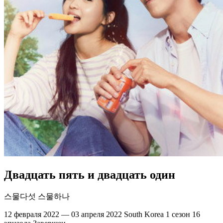
Двадцать пять и двадцать один
스물다섯 스물하나
12 февраля 2022 — 03 апреля 2022
South Korea
1 сезон
16