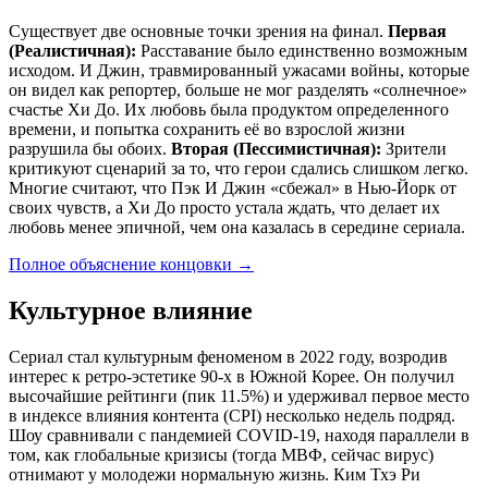
Существует две основные точки зрения на финал.
Первая
(Реалистичная):
Расставание было единственно возможным
исходом. И Джин, травмированный ужасами войны, которые
он видел как репортер, больше не мог разделять «солнечное»
счастье Хи До. Их любовь была продуктом определенного
времени, и попытка сохранить её во взрослой жизни
разрушила бы обоих.
Вторая (Пессимистичная):
Зрители
критикуют сценарий за то, что герои сдались слишком легко.
Многие считают, что Пэк И Джин «сбежал» в Нью-Йорк от
своих чувств, а Хи До просто устала ждать, что делает их
любовь менее эпичной, чем она казалась в середине сериала.
Полное объяснение концовки
→
Культурное влияние
Сериал стал культурным феноменом в 2022 году, возродив
интерес к ретро-эстетике 90-х в Южной Корее. Он получил
высочайшие рейтинги (пик 11.5%) и удерживал первое место
в индексе влияния контента (CPI) несколько недель подряд.
Шоу сравнивали с пандемией COVID-19, находя параллели в
том, как глобальные кризисы (тогда МВФ, сейчас вирус)
отнимают у молодежи нормальную жизнь. Ким Тхэ Ри