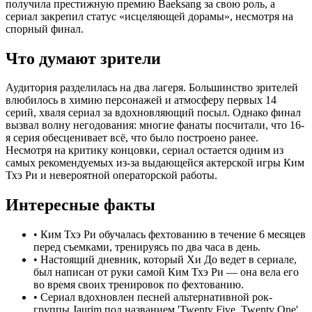
получила престижную премию Baeksang за свою роль, а
сериал закрепил статус «исцеляющей дорамы», несмотря на
спорный финал.
Что думают зрители
Аудитория разделилась на два лагеря. Большинство зрителей
влюбилось в химию персонажей и атмосферу первых 14
серий, хваля сериал за вдохновляющий посыл. Однако финал
вызвал волну негодования: многие фанаты посчитали, что 16-
я серия обесценивает всё, что было построено ранее.
Несмотря на критику концовки, сериал остается одним из
самых рекомендуемых из-за выдающейся актерской игры Ким
Тхэ Ри и невероятной операторской работы.
Интересные факты
•
Ким Тхэ Ри обучалась фехтованию в течение 6 месяцев
перед съемками, тренируясь по два часа в день.
•
Настоящий дневник, который Хи До ведет в сериале,
был написан от руки самой Ким Тхэ Ри — она вела его
во время своих тренировок по фехтованию.
•
Сериал вдохновлен песней альтернативной рок-
группы Jaurim под названием 'Twenty Five, Twenty One'.