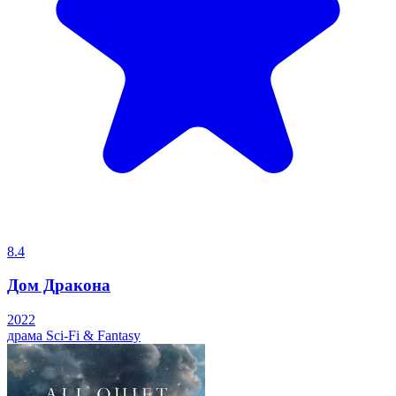
8.4
Дом Дракона
2022
драма
Sci-Fi & Fantasy