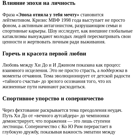
Влияние эпохи на личность
Фраза
«Эпоха отняла у тебя мечту»
становится
лейтмотивом. Кризис МВФ 1998 года выступает не просто
фоном, а активным антагонистом, разрушающим семьи и
спортивные карьеры. Шоу исследует, как внешние глобальные
катаклизмы вынуждают молодых людей пересматривать свои
ценности и жертвовать личным ради выживания.
Горечь и красота первой любви
Любовь между Хи До и И Джином показана как процесс
взаимного исцеления. Это не просто страсть, а
поддержка
в
моменты отчаяния. Тема эволюционирует от детской радости
«тайного счастья» до зрелого осознания того, что их
жизненные пути начинают расходиться.
Спортивное упорство и соперничество
Через фехтование раскрывается тема преодоления неудач.
Путь Хи До от «вечного аутсайдера» до чемпионки
демонстрирует, что поражения — это лишь ступени
лестницы. Соперничество с Ко Ю Рим перерастает в
глубокую дружбу, показывая важность эмпатии между