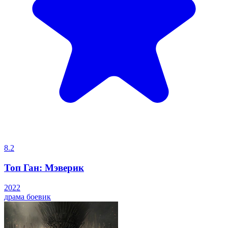
8.2
Топ Ган: Мэверик
2022
драма
боевик