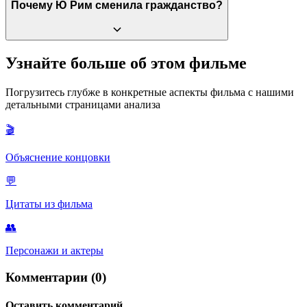
Это возрасты героев (И Джину 25, Хи До 21), когда их пути
Почему Ю Рим сменила гражданство?
окончательно разошлись. Это точка, где юность официально
закончилась и началась взрослая жизнь.
Её отец попал в ДТП и должен был выплатить огромную
Узнайте больше об этом фильме
компенсацию, иначе ему грозила тюрьма. Чтобы быстро
заработать нужную сумму и спасти семью, Ю Рим приняла
Погрузитесь глубже в конкретные аспекты фильма с нашими
предложение выступать за Россию.
детальными страницами анализа
🎬
Объяснение концовки
💬
Цитаты из фильма
👥
Персонажи и актеры
Комментарии (0)
Оставить комментарий