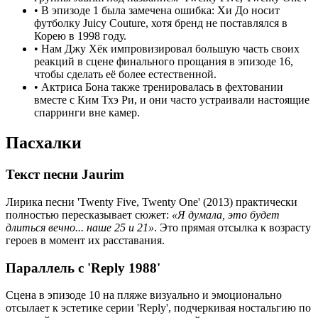
•
В эпизоде 1 была замечена ошибка: Хи До носит
футболку Juicy Couture, хотя бренд не поставлялся в
Корею в 1998 году.
•
Нам Джу Хёк импровизировал большую часть своих
реакций в сцене финального прощания в эпизоде 16,
чтобы сделать её более естественной.
•
Актриса Бона также тренировалась в фехтовании
вместе с Ким Тхэ Ри, и они часто устраивали настоящие
спарринги вне камер.
Пасхалки
Текст песни Jaurim
Лирика песни 'Twenty Five, Twenty One' (2013) практически
полностью пересказывает сюжет:
«Я думала, это будет
длиться вечно... наше 25 и 21»
. Это прямая отсылка к возрасту
героев в момент их расставания.
Параллель с 'Reply 1988'
Сцена в эпизоде 10 на пляже визуально и эмоционально
отсылает к эстетике серии 'Reply', подчеркивая ностальгию по