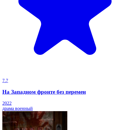
7.7
На Западном фронте без перемен
2022
драма
военный