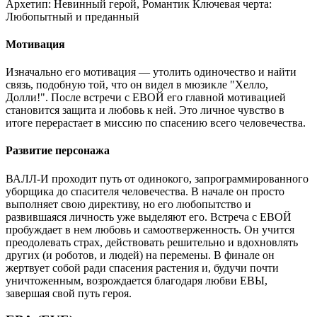
Архетип:
Невинный герой, Романтик
Ключевая черта:
Любопытный и преданный
Мотивация
Изначально его мотивация — утолить одиночество и найти
связь, подобную той, что он видел в мюзикле "Хелло,
Долли!". После встречи с ЕВОЙ его главной мотивацией
становится защита и любовь к ней. Это личное чувство в
итоге перерастает в миссию по спасению всего человечества.
Развитие персонажа
ВАЛЛ-И проходит путь от одинокого, запрограммированного
уборщика до спасителя человечества. В начале он просто
выполняет свою директиву, но его любопытство и
развившаяся личность уже выделяют его. Встреча с ЕВОЙ
пробуждает в нем любовь и самоотверженность. Он учится
преодолевать страх, действовать решительно и вдохновлять
других (и роботов, и людей) на перемены. В финале он
жертвует собой ради спасения растения и, будучи почти
уничтоженным, возрождается благодаря любви ЕВЫ,
завершая свой путь героя.