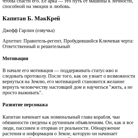
чтобы спасти его. Ее арка — это путь от машины к личности,
способной на эмоции и любовь.
Капитан Б. МакКрей
Джефф Гарлин (озвучка)
Архетип:
Правитель-регент, Пробудившийся
Ключевая черта:
Ответственный и решительный
Мотивация
В начале его мотивация — поддерживать статус-кво и
следовать протоколу. После того, как он узнает о возможности
вернуться на Землю, его мотивацией становится желание
вернуть человечеству настоящий дом и научиться "жить, а не
просто выживать".
Развитие персонажа
Капитан начинает как номинальный глава корабля, чьи
обязанности сведены к рутинным объявлениям. Он, как и все
люди, пассивен и оторван от реальности. Обнаружение
растения и информация о Земле, которую он начинает