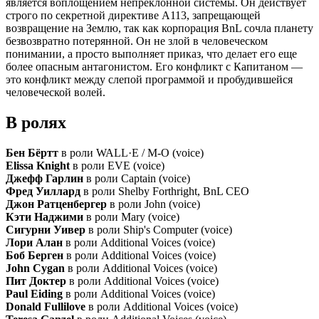
является воплощением непреклонной системы. Он действует
строго по секретной директиве A113, запрещающей
возвращение на Землю, так как корпорация BnL сочла планету
безвозвратно потерянной. Он не злой в человеческом
понимании, а просто выполняет приказ, что делает его еще
более опасным антагонистом. Его конфликт с Капитаном —
это конфликт между слепой программой и пробудившейся
человеческой волей.
В ролях
Бен Бёртт
в роли WALL·E / M-O (voice)
Elissa Knight
в роли EVE (voice)
Джефф Гарлин
в роли Captain (voice)
Фред Уиллард
в роли Shelby Forthright, BnL CEO
Джон Ратценбергер
в роли John (voice)
Кэти Наджими
в роли Mary (voice)
Сигурни Уивер
в роли Ship's Computer (voice)
Лори Алан
в роли Additional Voices (voice)
Боб Берген
в роли Additional Voices (voice)
John Cygan
в роли Additional Voices (voice)
Пит Доктер
в роли Additional Voices (voice)
Paul Eiding
в роли Additional Voices (voice)
Donald Fullilove
в роли Additional Voices (voice)