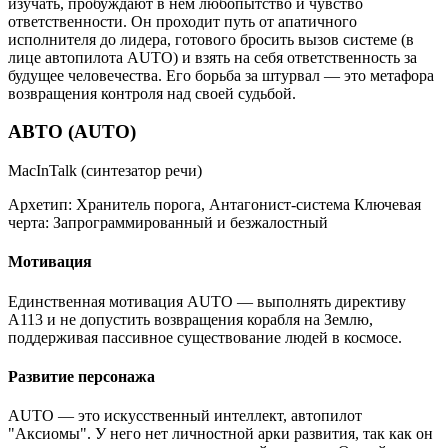
изучать, пробуждают в нем любопытство и чувство
ответственности. Он проходит путь от апатичного
исполнителя до лидера, готового бросить вызов системе (в
лице автопилота AUTO) и взять на себя ответственность за
будущее человечества. Его борьба за штурвал — это метафора
возвращения контроля над своей судьбой.
АВТО (AUTO)
MacInTalk (синтезатор речи)
Архетип:
Хранитель порога, Антагонист-система
Ключевая
черта:
Запрограммированный и безжалостный
Мотивация
Единственная мотивация AUTO — выполнять директиву
A113 и не допустить возвращения корабля на Землю,
поддерживая пассивное существование людей в космосе.
Развитие персонажа
AUTO — это искусственный интеллект, автопилот
"Аксиомы". У него нет личностной арки развития, так как он