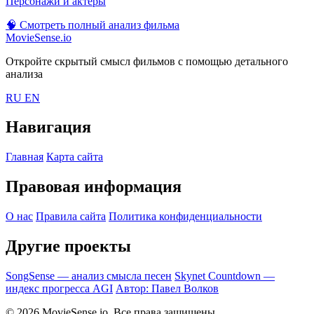
Персонажи и актеры
🧠
Смотреть полный анализ фильма
MovieSense.io
Откройте скрытый смысл фильмов с помощью детального
анализа
RU
EN
Навигация
Главная
Карта сайта
Правовая информация
О нас
Правила сайта
Политика конфиденциальности
Другие проекты
SongSense — анализ смысла песен
Skynet Countdown —
индекс прогресса AGI
Автор: Павел Волков
© 2026 MovieSense.io. Все права защищены.