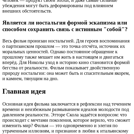
человек — продукт своей эпохи, и даже самые сильные
убеждения могут быть деформированы под влиянием
внешних обстоятельств.
Является ли ностальгия формой эскапизма или
способом сохранить связь с истинным "собой"?
Весь фильм пронизан ностальгией. Для героев воспоминания
о партизанском прошлом — это точка отсчёта, источник их
моральных ценностей. Однако постоянное обращение к
прошлому также мешает им жить в настоящем и двигаться
вперёд. Для Николы уход в историю кино становится формой
бегства от реальности. Фильм показывает двойственную
природу ностальгии: она может быть и спасительным якорем,
и камнем, тянущим на дно.
Главная идея
Основная идея фильма заключается в рефлексии над течением
времени и неизбежным размыванием идеалов молодости под
давлением реальности. Этторе Скола задаётся вопросом: что
происходит с мечтами поколения, которое верило, что сможет
изменить мир? Фильм — это одновременно и элегия по
утраченным иллюзиям, и признание в любви к итальянскому