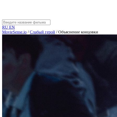
RU
EN
MovieSense.io
/
Слабый герой
/
Объяснение концовки