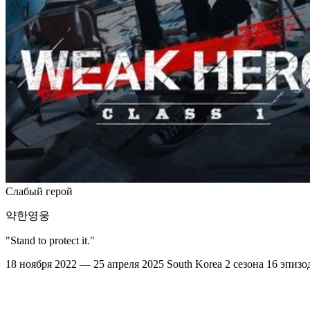
Слабый герой
약한영웅
"Stand to protect it."
18 ноября 2022 — 25 апреля 2025
South Korea
2 сезона
16 эпизо