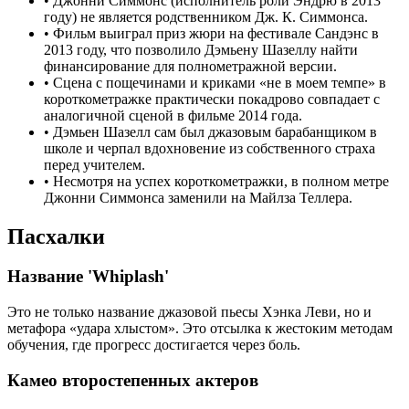
•
Джонни Симмонс (исполнитель роли Эндрю в 2013
году) не является родственником Дж. К. Симмонса.
•
Фильм выиграл приз жюри на фестивале Сандэнс в
2013 году, что позволило Дэмьену Шазеллу найти
финансирование для полнометражной версии.
•
Сцена с пощечинами и криками «не в моем темпе» в
короткометражке практически покадрово совпадает с
аналогичной сценой в фильме 2014 года.
•
Дэмьен Шазелл сам был джазовым барабанщиком в
школе и черпал вдохновение из собственного страха
перед учителем.
•
Несмотря на успех короткометражки, в полном метре
Джонни Симмонса заменили на Майлза Теллера.
Пасхалки
Название 'Whiplash'
Это не только название джазовой пьесы Хэнка Леви, но и
метафора «удара хлыстом». Это отсылка к жестоким методам
обучения, где прогресс достигается через боль.
Камео второстепенных актеров