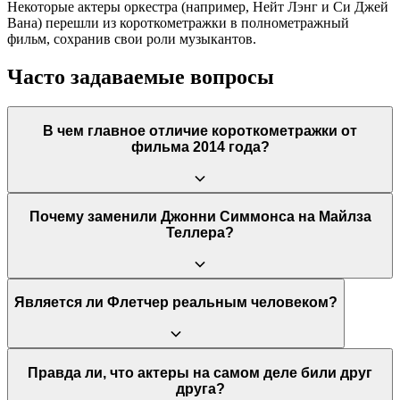
Некоторые актеры оркестра (например, Нейт Лэнг и Си Джей
Вана) перешли из короткометражки в полнометражный
фильм, сохранив свои роли музыкантов.
Часто задаваемые вопросы
В чем главное отличие короткометражки от
фильма 2014 года?
Главное отличие — исполнитель главной роли. В 2013 году
Почему заменили Джонни Симмонса на Майлза
Эндрю играл Джонни Симмонс, а в 2014 — Майлз Теллер.
Теллера?
Также в короткометражке более холодная цветовая гамма и
она фокусируется только на одной ключевой сцене в классе.
Режиссер Дэмьен Шазелл и продюсеры искали актера,
Является ли Флетчер реальным человеком?
который мог бы передать более широкий эмоциональный
диапазон для полнометражной версии и обладал реальными
навыками игры на барабанах. Майлз Теллер на тот момент
был более медийным и имел опыт игры на установке с
Персонаж вымышленный, но Шазелл признавался, что списал
Правда ли, что актеры на самом деле били друг
подросткового возраста.
его со своего школьного дирижера, который был очень суров.
друга?