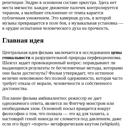
репетиции Эндрю в основном составе оркестра. Здесь нет
места мягкости: каждое движение палочек контролируется
тираном, а малейшее отклонение от темпа карается
публичным унижением. Это камерная дуэль, в которой
музыка превращается в поле боя, а музыкальная установка —
в орудие испытания человеческого духа на прочность.
Главная идея
Центральная идея фильма заключается в исследовании
цены
гениальности
и разрушительной природы перфекционизма.
Шазелл задает провокационный вопрос: оправдывают ли
выдающиеся результаты те бесчеловечные методы, которыми
они были достигнуты? Фильм утверждает, что истинное
величие невозможно без полной одержимости, которая часто
требует отказа от морали, человечности и собственного
достоинства.
Послание фильма амбивалентно: режиссер не дает
однозначного ответа, является ли Флетчер монстром или
необходимым злом. Основной посыл вращается вокруг
философии о том, что похвала — это яд для таланта, а
настоящий гений никогда не сломается под давлением, даже
если его будут «пороть» метафорическим кнутом (
whiplash
).