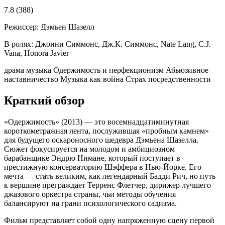
7.8
(388)
Режиссер:
Дэмьен Шазелл
В ролях:
Джонни Симмонс, Дж.К. Симмонс, Nate Lang, C.J.
Vana, Honora Javier
драма
музыка
Одержимость и перфекционизм
Абьюзивное
наставничество
Музыка как война
Страх посредственности
Краткий обзор
«Одержимость» (2013) — это восемнадцатиминутная
короткометражная лента, послужившая «пробным камнем»
для будущего оскароносного шедевра Дэмьена Шазелла.
Сюжет фокусируется на молодом и амбициозном
барабанщике Эндрю Нимане, который поступает в
престижную консерваторию Шэффера в Нью-Йорке. Его
мечта — стать великим, как легендарный Бадди Рич, но путь
к вершине преграждает Терренс Флетчер, дирижер лучшего
джазового оркестра страны, чьи методы обучения
балансируют на грани психологического садизма.
Фильм представляет собой одну напряженную сцену первой