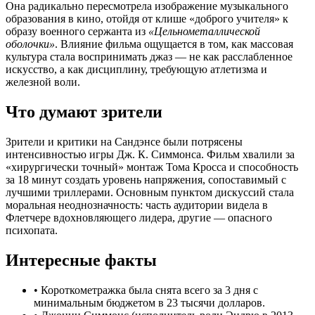
Она радикально пересмотрела изображение музыкального
образования в кино, отойдя от клише «доброго учителя» к
образу военного сержанта из
«Цельнометаллической
оболочки»
. Влияние фильма ощущается в том, как массовая
культура стала воспринимать джаз — не как расслабленное
искусство, а как дисциплину, требующую атлетизма и
железной воли.
Что думают зрители
Зрители и критики на Сандэнсе были потрясены
интенсивностью игры Дж. К. Симмонса. Фильм хвалили за
«хирургически точный» монтаж Тома Кросса и способность
за 18 минут создать уровень напряжения, сопоставимый с
лучшими триллерами. Основным пунктом дискуссий стала
моральная неоднозначность: часть аудитории видела в
Флетчере вдохновляющего лидера, другие — опасного
психопата.
Интересные факты
•
Короткометражка была снята всего за 3 дня с
минимальным бюджетом в 23 тысячи долларов.