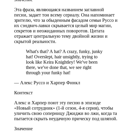
Эта фраза, являющаяся названием заглавной
песни, задает тон всему сериалу. Она напоминает
зрителю, что за обыденным фасадом семьи Руссо и
их сэндвич-лавки скрывается целый мир магии,
секретов и неожиданных поворотов. Цитата
отражает центральную тему двойной жизни и
скрытой реальности.
What's that? A hat? A crazy, funky, junky
hat! Overslept, hair unsightly, trying to
look like Keira Knightley! We've been
there, we've done that, we see right
through your funky hat!
— Алекс Руссо и Харпер Финкл
Контекст
Алекс и Харпер поют эту песню в эпизоде
«Новый сотрудник» (1-й сезон, 4-я серия), чтобы
уличить свою соперницу Джиджи во лжи, когда та
пытается скрыть неудачную прическу под шляпой.
Значение