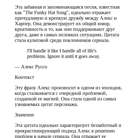
Эта забавная и запоминающаяся песня, известная
как "The Funky Hat Song", идеально отражает
причудливую и крепкую дружбу между Алекс и
Харпер. Она демонстрирует их общий юмор,
креативность и то, как они поддерживают друг
друга, даже в самых неловких ситуациях. Цитата
стала культовой среди поклонников сериала.
I'll handle it like I handle all of life's
problems. Ignore it until it goes away.
— Алекс Руссо
Контекст
Эту фразу Алекс произносит в одном из эпизодов,
когда сталкивается с очередной проблемой,
созданной ее магией. Она стала одной из самых
узнаваемых цитат персонажа.
Значение
Эта цитата идеально характеризует беззаботный и
прокрастинирующий подход Алекс к решению
проблем в начале сериала. Она отражает ее