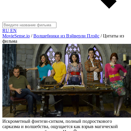
RU
EN
MovieSense.io
/
Волшебники из Вэйверли Плэйс
/
Цитаты из
фильма
Искрометный фэнтези-ситком, полный подросткового
сарказма и волшебства, ощущается как взрыв магической