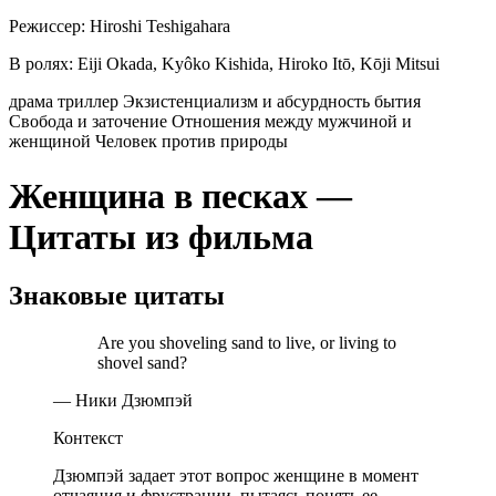
Режиссер:
Hiroshi Teshigahara
В ролях:
Eiji Okada, Kyôko Kishida, Hiroko Itō, Kōji Mitsui
драма
триллер
Экзистенциализм и абсурдность бытия
Свобода и заточение
Отношения между мужчиной и
женщиной
Человек против природы
Женщина в песках —
Цитаты из фильма
Знаковые цитаты
Are you shoveling sand to live, or living to
shovel sand?
— Ники Дзюмпэй
Контекст
Дзюмпэй задает этот вопрос женщине в момент
отчаяния и фрустрации, пытаясь понять ее