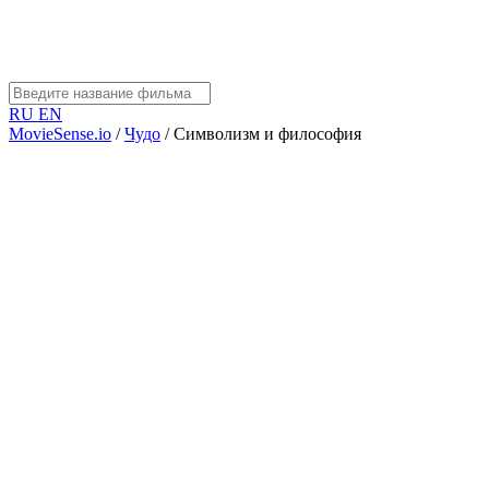
RU
EN
MovieSense.io
/
Чудо
/
Символизм и философия