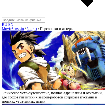
RU
EN
MovieSense.io
/
Зойды
/
Персонажи и актеры
Эпическое меха-путешествие, полное адреналина и открытий,
где грохот гигантских зверей-роботов сотрясает пустыни в
поисках утраченных истин.