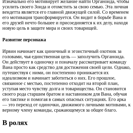
Изначально его мотивирует желание найти Органоида, чтобы
усилить своего Зоида и отомстить за свою семью. Эта личная
вендетта является его главной движущей силой. Со временем
его мотивация трансформируется. Он видит в борьбе Вана и
его друзей нечто большее и присоединяется к их делу, находя
новую цель в защите мира и своих товарищей.
Развитие персонажа
Ирвин начинает как циничный и эгоистичный охотник за
головами, чья единственная цель — заполучить Органоида.
Он действует в одиночку и поначалу рассматривает команду
Вана просто как средство для достижения своей цели. Однако,
путешествуя с ними, он постепенно проникается их
идеализмом и начинает заботиться о них. Его прошлое,
связанное с местью, постепенно отходит на второй план,
уступая место чувству долга и товарищества. Он становится
своего рода старшим братом и наставником для Вана, обучая
его тактике и помогая в самых опасных ситуациях. Его арка
— это переход от одиночки, движимого личными мотивами, к
верному члену команды, сражающемуся за общее благо.
В ролях