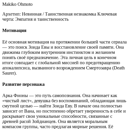
Makiko Ohmoto
Архетип:
Невинная / Таинственная незнакомка
Ключевая
черта:
Эмпатия и таинственность
Мотивация
Её основная мотивация на протяжении большей части сериала
— это поиск Зоида Евы и восстановление своей памяти. Она
движима глубоким внутренним инстинктом и желанием
понять своё предназначение. Эта личная цель в конечном
итоге совпадает с глобальной миссией по предотвращению
апокалипсиса, вызванного возрождением Смертозавра (Death
Saurer).
Развитие персонажа
Арка Фионы — это путь самопознания. Она начинает как
«чистый лист», девушка без воспоминаний, обладающая лишь
смутной целью — найти Зоида Еву. В начале она полностью
зависит от Вана, но постепенно обретает уверенность в себе и
раскрывает свои уникальные способности, связанные с
древней расой Зойдианцев. Она является моральным
компасом группы, часто предлагая мирные решения. Её