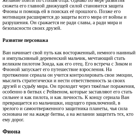
желание пойти по стопам отца. Однако по мере развития
сюжета его главной движущей силой становится защита
Фионы и помощь ей в поисках её прошлого. Позже его
мотивация расширяется до защиты всего мира от войны и
разрушения. Он сражается не ради славы, а ради мира и
безопасности своих друзей.
Развитие персонажа
Ван начинает свой путь как восторженный, немного наивный
и импульсивный деревенский мальчик, мечтающий стать
великим пилотом Зоида, как его отец. Его встреча с Зиком и
Фионой запускает его путешествие взросления. На
протяжении сериала он учится контролировать свои эмоции,
мыслить стратегически и нести ответственность за своих
друзей и судьбу мира. Он проходит через тяжёлые поражения,
особенно в битвах с Рейвеном, которые заставляют его стать
сильнее и как пилота, и как личность. К концу сериала Ван
превращается из мальчишки, ищущего приключений, в
зрелого и самоотверженного защитника планеты, чья сила
основана не на жажде битвы, а на желании защитить тех, кто
ему дорог.
Фиона