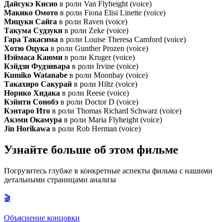
Дайсукэ Кисио
в роли Van Flyheight (voice)
Макико Омото
в роли Fiona Elisi Linette (voice)
Мицуки Сайга
в роли Raven (voice)
Такума Судзуки
в роли Zeke (voice)
Гара Такасима
в роли Louise Theresa Camford (voice)
Хотю Оцука
в роли Gunther Prozen (voice)
Иэймаса Каюми
в роли Kruger (voice)
Кэйдзи Фудзивара
в роли Irvine (voice)
Kumiko Watanabe
в роли Moonbay (voice)
Такахиро Сакурай
в роли Hiltz (voice)
Норико Хидака
в роли Reese (voice)
Кэйити Сонобэ
в роли Doctor D (voice)
Кэнтаро Ито
в роли Thomas Richard Schwarz (voice)
Акэми Окамура
в роли Maria Flyheight (voice)
Jin Horikawa
в роли Rob Herman (voice)
Узнайте больше об этом фильме
Погрузитесь глубже в конкретные аспекты фильма с нашими
детальными страницами анализа
🎬
Объяснение концовки