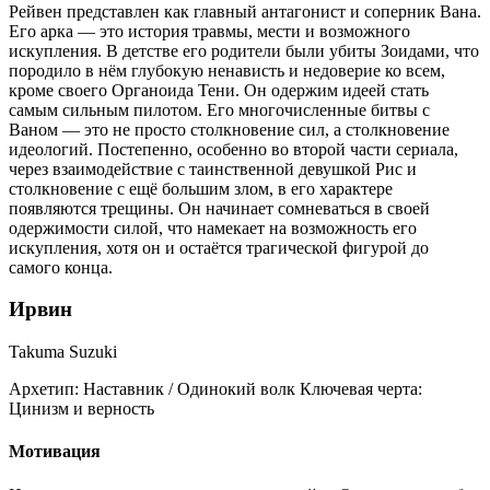
Рейвен представлен как главный антагонист и соперник Вана.
Его арка — это история травмы, мести и возможного
искупления. В детстве его родители были убиты Зоидами, что
породило в нём глубокую ненависть и недоверие ко всем,
кроме своего Органоида Тени. Он одержим идеей стать
самым сильным пилотом. Его многочисленные битвы с
Ваном — это не просто столкновение сил, а столкновение
идеологий. Постепенно, особенно во второй части сериала,
через взаимодействие с таинственной девушкой Рис и
столкновение с ещё большим злом, в его характере
появляются трещины. Он начинает сомневаться в своей
одержимости силой, что намекает на возможность его
искупления, хотя он и остаётся трагической фигурой до
самого конца.
Ирвин
Takuma Suzuki
Архетип:
Наставник / Одинокий волк
Ключевая черта:
Цинизм и верность
Мотивация