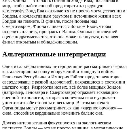
Евы. Фиона — это часть сознания Зоида Евы, посланная в
мир, чтобы найти способ предотвратить грядущую
катастрофу. Зоид Ева оказывается не просто могущественным
Зоидом, а коллективным разумом и источником жизни всех
Зоидов на планете. В финале, после победы над
Смертозавром, Фиона сливается с Зоидом Евой, чтобы
исцелить планету, прощаясь с Ваном. Однако в последней
сцене подразумевается, что она может вернуться, оставляя
финал открытым и обнадёживающим.
Альтернативные интерпретации
Одна из альтернативных интерпретаций рассматривает сериал
как аллегорию на гонку вооружений и холодную войну.
Геликская Республика и Империя Гайлос представляют две
сверхдержавы с разной идеологией, находящиеся в состоянии
шаткого мира. Разработка новых, всё более мощных Зоидов
(например, Генозавра и Смертозавра) отражает эскалацию
военной технологии, которая в конечном итоге угрожает
уничтожить обе стороны и весь мир. В этом контексте
Органоиды могут рассматриваться как «ядерное оружие» —
сила, способная кардинально изменить баланс сил.
Другая интерпретация фокусируется на экологическом
подтексте. Зоиды — это не просто машины, а металлические