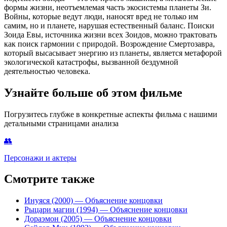
формы жизни, неотъемлемая часть экосистемы планеты Зи.
Войны, которые ведут люди, наносят вред не только им
самим, но и планете, нарушая естественный баланс. Поиски
Зоида Евы, источника жизни всех Зоидов, можно трактовать
как поиск гармонии с природой. Возрождение Смертозавра,
который высасывает энергию из планеты, является метафорой
экологической катастрофы, вызванной бездумной
деятельностью человека.
Узнайте больше об этом фильме
Погрузитесь глубже в конкретные аспекты фильма с нашими
детальными страницами анализа
👥
Персонажи и актеры
Смотрите также
Инуяся (2000)
— Объяснение концовки
Рыцари магии (1994)
— Объяснение концовки
Дораэмон (2005)
— Объяснение концовки