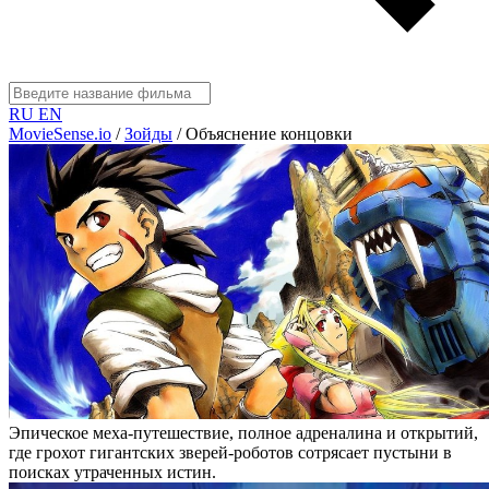
RU
EN
MovieSense.io
/
Зойды
/
Объяснение концовки
Эпическое меха-путешествие, полное адреналина и открытий,
где грохот гигантских зверей-роботов сотрясает пустыни в
поисках утраченных истин.