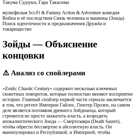
Такума Судзуки, Гара Такасима
мультфильм
Sci-Fi & Fantasy
Action & Adventure
комедия
Война и её последствия
Связь человека и машины (Зоида)
Поиск идентичности и предназначения
Дружба и
товарищество
Зойды — Объяснение
концовки
⚠️ Анализ со спойлерами
«Zoids: Chaotic Century» содержит несколько ключевых
сюжетных поворотов, которые полностью меняют восприятие
истории. Главный спойлер первой части сериала заключается
в том, что регент Империи Гайлос, Гюнтер Прозен, на самом
деле является потомком древнего Зойдианца, который
стремится не просто захватить власть, а возродить
апокалиптического Зоида — Смертозавра (Death Saurer),
чтобы обрести бессмертие и абсолютную власть. Он
манипулировал и Республикой, и Империей, чтобы