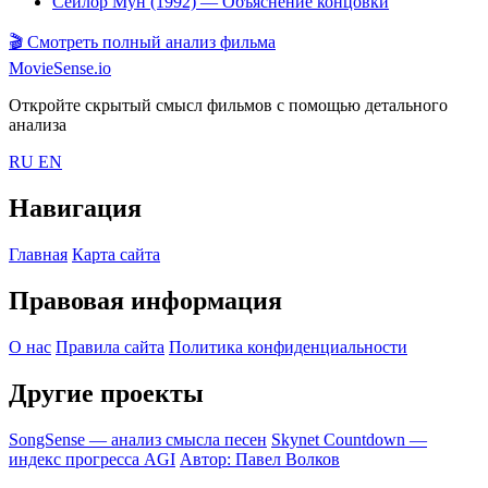
Сейлор Мун (1992)
— Объяснение концовки
🎬
Смотреть полный анализ фильма
MovieSense.io
Откройте скрытый смысл фильмов с помощью детального
анализа
RU
EN
Навигация
Главная
Карта сайта
Правовая информация
О нас
Правила сайта
Политика конфиденциальности
Другие проекты
SongSense — анализ смысла песен
Skynet Countdown —
индекс прогресса AGI
Автор: Павел Волков