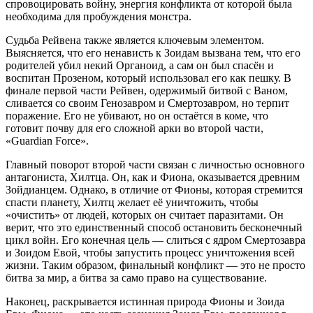
спровоцировать войну, энергия конфликта от которой была
необходима для пробуждения монстра.
Судьба Рейвена также является ключевым элементом.
Выясняется, что его ненависть к Зоидам вызвана тем, что его
родителей убил некий Органоид, а сам он был спасён и
воспитан Прозеном, который использовал его как пешку. В
финале первой части Рейвен, одержимый битвой с Ваном,
сливается со своим Генозавром и Смертозавром, но терпит
поражение. Его не убивают, но он остаётся в коме, что
готовит почву для его сложной арки во второй части,
«Guardian Force».
Главный поворот второй части связан с личностью основного
антагониста, Хилтца. Он, как и Фиона, оказывается древним
Зойдианцем. Однако, в отличие от Фионы, которая стремится
спасти планету, Хилтц желает её уничтожить, чтобы
«очистить» от людей, которых он считает паразитами. Он
верит, что это единственный способ остановить бесконечный
цикл войн. Его конечная цель — слиться с ядром Смертозавра
и Зоидом Евой, чтобы запустить процесс уничтожения всей
жизни. Таким образом, финальный конфликт — это не просто
битва за мир, а битва за само право на существование.
Наконец, раскрывается истинная природа Фионы и Зоида