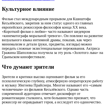
Культурное влияние
Фильм стал международным прорывом для Кшиштофа
Кесьлёвского, закрепив за ним статус одного из главных
европейских режиссеров-философов конца XX века.
«Короткий фильм о любви» часто называют шедевром
«кинематографа моральной тревоги». Он повлиял на развитие
визуального языка интимной драмы, показав, как через
минимализм и детали (руки, предметы, взгляды) можно
передать сложные экзистенциальные переживания. Актриса
Гражина Шаполовска получила за эту роль «Золотого льва» на
Гдыньском кинофестивале.
Что думают зрители
Зрители и критики высоко оценивают фильм за его
психологическую глубину, атмосферную операторскую работу
и музыку Збигнева Прайснера. Многие называют его «самым
человечным» из фильмов Кесьлёвского. Однако часть
современной аудитории отмечает дискомфорт от
романтизации сталкинга, хотя большинство признает, что
режиссер не оправдывает героя, а исследует его одиночество.