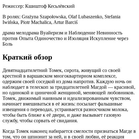
Режиссер:
Кшиштоф Кесьлёвский
В ролях:
Grażyna Szapołowska, Olaf Lubaszenko, Stefania
Iwińska, Piotr Machalica, Artur Barciś
драма
мелодрама
Вуайеризм и Наблюдение
Невинность
против Опыта
Одиночество и Изоляция
Искупление через
Боль
Краткий обзор
Девятнадцатилетний Томек, сирота, живущий со своей
крестной в варшавском многоквартирном комплексе,
одержим своей соседкой из дома напротив. Каждую ночь он
наблюдает в телескоп за тридцатилетней Магдой — красивой,
но одинокой и циничной женщиной, меняющей любовников.
Томек, движимый наивным и идеализированным чувством,
начинает вмешиваться в её жизнь: посылает фальшивые
извещения о переводах, устраивается разносчиком молока,
чтобы быть ближе к её двери, и даже вызывает газовую
службу, чтобы сорвать её свидания.
Когда Томек наконец набирается смелости признаться Магде в
том, что он шпионит за ней, и в своей любви, её реакция