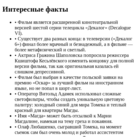
Интересные факты
•
Фильм является расширенной кинотеатральной
версией шестой серии телецикла «Декалог» (Decalogue
VI).
•
Существует два разных конца: в телеверсии («Декалог
6») финал более мрачный и безнадежный, а в фильме —
более метафизический и светлый.
•
Актриса Гражина Шаполовска попросила режиссера
Кшиштофа Кесьлёвского изменить концовку для полной
версии фильма, так как оригинальная казалась ей
слишком депрессивной.
•
Фильм был выбран в качестве польской заявки на
премию «Оскар» за лучший фильм на иностранном
языке, но не попал в шорт-лист.
•
Оператор Витольд Адамек использовал сложные
светофильтры, чтобы создать уникальную цветовую
палитру: холодный синий для мира Томека и теплый
красный для квартиры Магды.
•
Имя «Магда» может быть отсылкой к Марии
Магдалине, намекая на тему греха и покаяния.
•
Олаф Любашенко, сыгравший Томека, на момент
съемок сам был очень молод и работал ассистентом