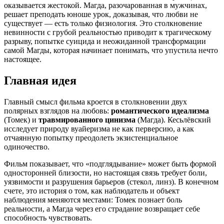
оказывается жестокой. Магда, разочарованная в мужчинах,
решает преподать юноше урок, доказывая, что любви не
существует — есть только физиология. Это столкновение
невинности с грубой реальностью приводит к трагическому
разрыву, попытке суицида и неожиданной трансформации
самой Магды, которая начинает понимать, что упустила нечто
настоящее.
Главная идея
Главный смысл фильма кроется в столкновении двух
полярных взглядов на любовь:
романтического идеализма
(Томек) и
травмированного цинизма
(Магда). Кесьлёвский
исследует природу вуайеризма не как перверсию, а как
отчаянную попытку преодолеть экзистенциальное
одиночество.
Фильм показывает, что «подглядывание» может быть формой
односторонней близости, но настоящая связь требует боли,
уязвимости и разрушения барьеров (стекол, линз). В конечном
счете, это история о том, как наблюдатель и объект
наблюдения меняются местами: Томек познает боль
реальности, а Магда через его страдание возвращает себе
способность чувствовать.