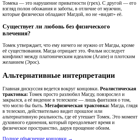
Томека — это нарушение приватности (грех). С другой — его
взгляд полон обожания и заботы, в отличие от мужчин,
которые физически обладают Магдой, но не «видят» её.
Существует ли любовь без физического
влечения?
Томек утверждает, что ему ничего не нужно от Магды, кроме
её существования. Магда отрицает это. Фильм исследует
конфликт между платоническим идеалом (Агапе) и плотским
желанием (Эрос).
Альтернативные интерпретации
Главная дискуссия ведется вокруг концовки.
Реалистическая
трактовка:
Томек просто разлюбил Магду, повзрослел и
закрылся, а её видение в телескопе — лишь фантазия о том,
что могло бы быть.
Метафизическая трактовка:
Магда, глядя
в телескоп, действительно видит прошлое или
альтернативную реальность, где её утешает Томек. Это момент
духовного единения, который преодолевает время и
физическое пространство, даруя прощение обоим.
Полное объяснение концовки
→