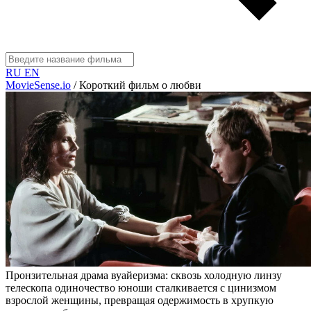
RU
EN
MovieSense.io
/
Короткий фильм о любви
Пронзительная драма вуайеризма: сквозь холодную линзу
телескопа одиночество юноши сталкивается с цинизмом
взрослой женщины, превращая одержимость в хрупкую