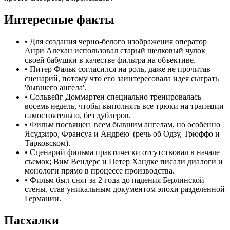
Интересные факты
•
Для создания черно-белого изображения оператор
Анри Алекан использовал старый шелковый чулок
своей бабушки в качестве фильтра на объективе.
•
Питер Фальк согласился на роль, даже не прочитав
сценарий, потому что его заинтересовала идея сыграть
'бывшего ангела'.
•
Сольвейг Доммартен специально тренировалась
восемь недель, чтобы выполнять все трюки на трапеции
самостоятельно, без дублеров.
•
Фильм посвящен 'всем бывшим ангелам, но особенно
Ясудзиро, Франсуа и Андрею' (речь об Одзу, Трюффо и
Тарковском).
•
Сценарий фильма практически отсутствовал в начале
съемок; Вим Вендерс и Петер Хандке писали диалоги и
монологи прямо в процессе производства.
•
Фильм был снят за 2 года до падения Берлинской
стены, став уникальным документом эпохи разделенной
Германии.
Пасхалки