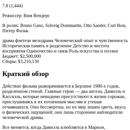
7.8
(1,444)
Режиссер:
Вим Вендерс
В ролях:
Bruno Ganz, Solveig Dommartin, Otto Sander, Curt Bois,
Питер Фальк
драма
фэнтези
мелодрама
Человеческий опыт и чувственность
Историческая память и разделение
Детство и чистота
восприятия
Одиночество и связь
Роль искусства и поэзии
Бюджет:
$2,500,000
Сборы:
$3,210,139
Краткий обзор
Действие фильма разворачивается в Берлине 1980-х годов,
разделенном стеной. Главные герои — два ангела, Дамиэль и
Кассиэль, которые невидимо присутствуют в жизни горожан,
прислушиваясь к их потаенным мыслям и утешая
отчаявшихся. Они бессмертны, но их мир лишен цвета, вкуса
и физических ощущений; они лишь сторонние наблюдатели
человеческой драмы.
Все меняется, когда Дамиэль влюбляется в Марион,