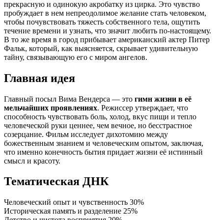
прекрасную и одинокую акробатку из цирка. Это чувство
пробуждает в нем непреодолимое желание стать человеком,
чтобы почувствовать тяжесть собственного тела, ощутить
течение времени и узнать, что значит любить по-настоящему.
В то же время в город прибывает американский актер Питер
Фальк, который, как выясняется, скрывает удивительную
тайну, связывающую его с миром ангелов.
Главная идея
Главный посыл Вима Вендерса — это
гимн жизни в её
мельчайших проявлениях
. Режиссер утверждает, что
способность чувствовать боль, холод, вкус пищи и тепло
человеческой руки ценнее, чем вечное, но бесстрастное
созерцание. Фильм исследует дихотомию между
божественным знанием и человеческим опытом, заключая,
что именно конечность бытия придает жизни её истинный
смысл и красоту.
Тематическая ДНК
Человеческий опыт и чувственность
30%
Историческая память и разделение
25%
Детство и чистота восприятия
20%