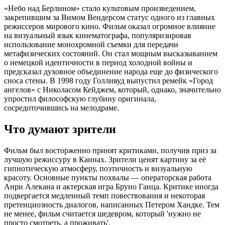
«Небо над Берлином» стало культовым произведением,
закрепившим за Вимом Вендерсом статус одного из главных
режиссеров мирового кино. Фильм оказал огромное влияние
на визуальный язык кинематографа, популяризировав
использование монохромной съемки для передачи
метафизических состояний. Он стал мощным высказыванием
о немецкой идентичности в период холодной войны и
предсказал духовное объединение народа еще до физического
сноса стены. В 1998 году Голливуд выпустил ремейк «Город
ангелов» с Николасом Кейджем, который, однако, значительно
упростил философскую глубину оригинала,
сосредоточившись на мелодраме.
Что думают зрители
Фильм был восторженно принят критиками, получив приз за
лучшую режиссуру в Каннах. Зрители ценят картину за её
гипнотическую атмосферу, поэтичность и визуальную
красоту. Основные пункты похвалы — операторская работа
Анри Алекана и актерская игра Бруно Ганца. Критике иногда
подвергается медленный темп повествования и некоторая
претенциозность диалогов, написанных Петером Хандке. Тем
не менее, фильм считается шедевром, который 'нужно не
просто смотреть, а проживать'.