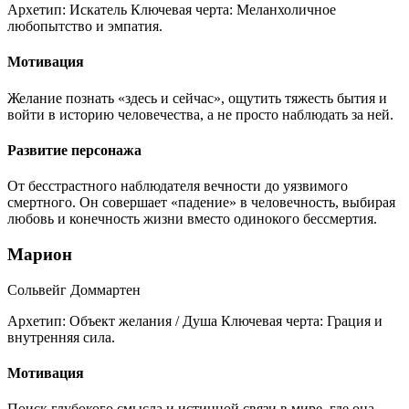
Архетип:
Искатель
Ключевая черта:
Меланхоличное
любопытство и эмпатия.
Мотивация
Желание познать «здесь и сейчас», ощутить тяжесть бытия и
войти в историю человечества, а не просто наблюдать за ней.
Развитие персонажа
От бесстрастного наблюдателя вечности до уязвимого
смертного. Он совершает «падение» в человечность, выбирая
любовь и конечность жизни вместо одинокого бессмертия.
Марион
Сольвейг Доммартен
Архетип:
Объект желания / Душа
Ключевая черта:
Грация и
внутренняя сила.
Мотивация
Поиск глубокого смысла и истинной связи в мире, где она