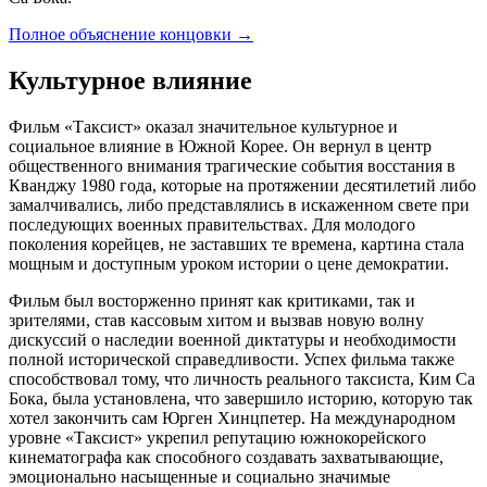
Полное объяснение концовки
→
Культурное влияние
Фильм «Таксист» оказал значительное культурное и
социальное влияние в Южной Корее. Он вернул в центр
общественного внимания трагические события восстания в
Кванджу 1980 года, которые на протяжении десятилетий либо
замалчивались, либо представлялись в искаженном свете при
последующих военных правительствах. Для молодого
поколения корейцев, не заставших те времена, картина стала
мощным и доступным уроком истории о цене демократии.
Фильм был восторженно принят как критиками, так и
зрителями, став кассовым хитом и вызвав новую волну
дискуссий о наследии военной диктатуры и необходимости
полной исторической справедливости. Успех фильма также
способствовал тому, что личность реального таксиста, Ким Са
Бока, была установлена, что завершило историю, которую так
хотел закончить сам Юрген Хинцпетер. На международном
уровне «Таксист» укрепил репутацию южнокорейского
кинематографа как способного создавать захватывающие,
эмоционально насыщенные и социально значимые