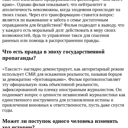
краю». Однако фильм показывает, что нейтралитет и
аполитичность невозможны, когда злодеяния происходят на
твоих глазах. Через его трансформацию ставится вопрос:
является ли выживание и забота о семье достаточным
оправданием для бездействия? Фильм подводит к выводу, что
у каждого есть моральный долг действовать в меру своих
возможностей, будь то управление такси для спасения
раненых или помощь в распространении правды.
Что есть правда в эпоху государственной
пропаганды?
«Таксист» наглядно демонстрирует, как авторитарный режим
использует СМИ для искажения реальности, называя борцов
за демократию «бунтовщиками». Фильм противопоставляет
эту официальную ложь объективной реальности,
зафиксированной на пленку иностранным журналистом. Он
поднимает вопрос о ценности независимой журналистики как
единственного инструмента для установления истины и
привлечения виновных к ответственности, пусть даже спустя
годы.
Может ли поступок одного человека изменить
ход истории?