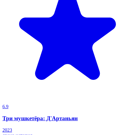
6.9
Три мушкетёра: Д'Артаньян
2023