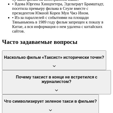
•
Вдова Юргена Хинцпетера, Эдельтраут Брамштадт,
посетила премьеру фильма в Сеуле вместе с
президентом Южной Кореи Мун Чжэ Ином.
•
Из-за параллелей с событиями на площади
Тяньаньмэнь в 1989 году фильм запрещен к показу в
Китае, а вся информация о нем удалена с китайских
сайтов.
Часто задаваемые вопросы
Насколько фильм «Таксист» исторически точен?
Фильм основан на реальной миссии журналиста Юргена
Почему таксист в конце не встретился с
Хинцпетера и его поездке в Кванджу с корейским таксистом.
журналистом?
Однако детали личной жизни таксиста Ким Ман Соба, его
характер и мотивация являются художественным вымыслом,
так как его настоящая личность (Ким Са Бок) была
установлена только после выхода фильма. Основные события
В фильме таксист видит в газете статью о том, что Юрген
Что символизирует зеленое такси в фильме?
восстания и жестокость подавления показаны достоверно.
Хинцпетер ищет его, но решает не откликаться. Это можно
интерпретировать как его скромность — он не считает себя