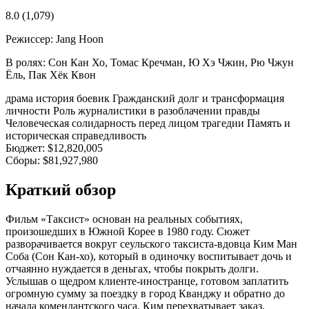
8.0
(1,079)
Режиссер:
Jang Hoon
В ролях:
Сон Кан Хо, Томас Кречман, Ю Хэ Чжин, Рю Чжун
Ёль, Пак Хёк Квон
драма
история
боевик
Гражданский долг и трансформация
личности
Роль журналистики в разоблачении правды
Человеческая солидарность перед лицом трагедии
Память и
историческая справедливость
Бюджет:
$12,820,005
Сборы:
$81,927,980
Краткий обзор
Фильм «Таксист» основан на реальных событиях,
произошедших в Южной Корее в 1980 году. Сюжет
разворачивается вокруг сеульского таксиста-вдовца Ким Ман
Соба (Сон Кан-хо), который в одиночку воспитывает дочь и
отчаянно нуждается в деньгах, чтобы покрыть долги.
Услышав о щедром клиенте-иностранце, готовом заплатить
огромную сумму за поездку в город Кванджу и обратно до
начала комендантского часа, Ким перехватывает заказ.