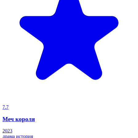
7.7
Меч короля
2023
драма
история