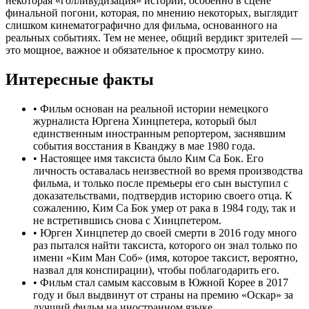
некоторая «голливудизация» истории, особенно в сцене
финальной погони, которая, по мнению некоторых, выглядит
слишком кинематографично для фильма, основанного на
реальных событиях. Тем не менее, общий вердикт зрителей —
это мощное, важное и обязательное к просмотру кино.
Интересные факты
•
Фильм основан на реальной истории немецкого
журналиста Юргена Хинцпетера, который был
единственным иностранным репортером, заснявшим
события восстания в Кванджу в мае 1980 года.
•
Настоящее имя таксиста было Ким Са Бок. Его
личность оставалась неизвестной во время производства
фильма, и только после премьеры его сын выступил с
доказательствами, подтвердив историю своего отца. К
сожалению, Ким Са Бок умер от рака в 1984 году, так и
не встретившись снова с Хинцпетером.
•
Юрген Хинцпетер до своей смерти в 2016 году много
раз пытался найти таксиста, которого он знал только по
имени «Ким Ман Соб» (имя, которое таксист, вероятно,
назвал для конспирации), чтобы поблагодарить его.
•
Фильм стал самым кассовым в Южной Корее в 2017
году и был выдвинут от страны на премию «Оскар» за
лучший фильм на иностранном языке.