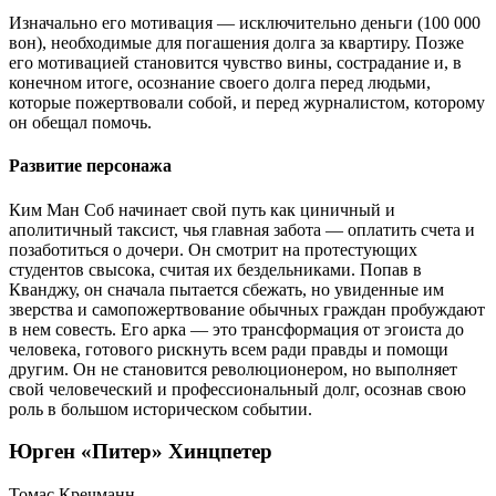
Изначально его мотивация — исключительно деньги (100 000
вон), необходимые для погашения долга за квартиру. Позже
его мотивацией становится чувство вины, сострадание и, в
конечном итоге, осознание своего долга перед людьми,
которые пожертвовали собой, и перед журналистом, которому
он обещал помочь.
Развитие персонажа
Ким Ман Соб начинает свой путь как циничный и
аполитичный таксист, чья главная забота — оплатить счета и
позаботиться о дочери. Он смотрит на протестующих
студентов свысока, считая их бездельниками. Попав в
Кванджу, он сначала пытается сбежать, но увиденные им
зверства и самопожертвование обычных граждан пробуждают
в нем совесть. Его арка — это трансформация от эгоиста до
человека, готового рискнуть всем ради правды и помощи
другим. Он не становится революционером, но выполняет
свой человеческий и профессиональный долг, осознав свою
роль в большом историческом событии.
Юрген «Питер» Хинцпетер
Томас Кречманн