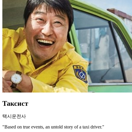
Таксист
택시운전사
"Based on true events, an untold story of a taxi driver."