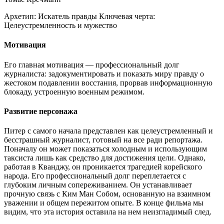
Архетип:
Искатель правды
Ключевая черта:
Целеустремленность и мужество
Мотивация
Его главная мотивация — профессиональный долг
журналиста: задокументировать и показать миру правду о
жестоком подавлении восстания, прорвав информационную
блокаду, устроенную военным режимом.
Развитие персонажа
Питер с самого начала представлен как целеустремленный и
бесстрашный журналист, готовый на все ради репортажа.
Поначалу он может показаться холодным и использующим
таксиста лишь как средство для достижения цели. Однако,
работая в Кванджу, он проникается трагедией корейского
народа. Его профессиональный долг переплетается с
глубоким личным сопереживанием. Он устанавливает
прочную связь с Ким Ман Собом, основанную на взаимном
уважении и общем пережитом опыте. В конце фильма мы
видим, что эта история оставила на нем неизгладимый след.