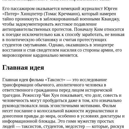
Его пассажиром оказывается немецкий журналист Юрген
«Питер» Хинцпетер (Томас Кречманн), который намерен
тайно проникнуть в заблокированный военными Кванджу,
чтобы задокументировать жестокое подавление
антиправительственных протестов. Поначалу Ким относится
к поездке исключительно как к способу заработать, не вникая
в политическую обстановку и считая протестующих
студентов смутьянами. Однако, оказавшись в эпицентре
восстания и став свидетелем насилия со стороны армии, его
мировоззрение кардинально меняется.
Главная идея
Главная идея фильма «Таксист» — это исследование
трансформации обычного, аполитичного человека в
ответственного гражданина перед лицом исторической
трагедии. Режиссер Чан Хун показывает, что долг, совесть и
человечность могут пробудиться даже в том, кто изначально
руководствовался лишь эгоистичными мотивами. Фильм
несет послание о колоссальной важности журналистики и
донесения правды до мира, особенно в условиях диктатуры и
информационной блокады. Это гимн мужеству простых
людей — таксистов, студентов, медсестер — которые, рискуя