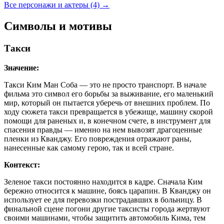
Все персонажи и актеры (4)
→
Символы и мотивы
Такси
Значение:
Такси Ким Ман Соба — это не просто транспорт. В начале
фильма это символ его борьбы за выживание, его маленький
мир, который он пытается уберечь от внешних проблем. По
ходу сюжета такси превращается в убежище, машину скорой
помощи для раненых и, в конечном счете, в инструмент для
спасения правды — именно на нем вывозят драгоценные
пленки из Кванджу. Его повреждения отражают раны,
нанесенные как самому герою, так и всей стране.
Контекст:
Зеленое такси постоянно находится в кадре. Сначала Ким
бережно относится к машине, боясь царапин. В Кванджу он
использует ее для перевозки пострадавших в больницу. В
финальной сцене погони другие таксисты города жертвуют
своими машинами, чтобы защитить автомобиль Кима, тем