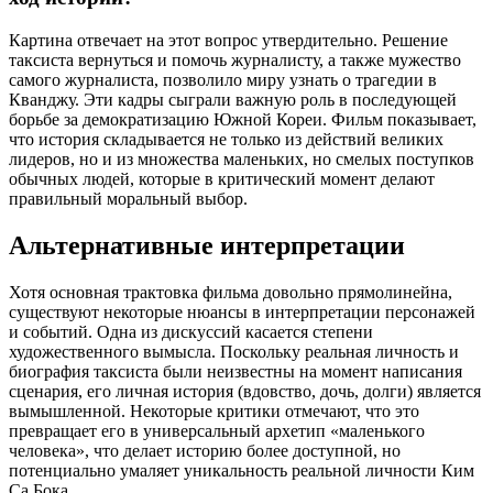
Картина отвечает на этот вопрос утвердительно. Решение
таксиста вернуться и помочь журналисту, а также мужество
самого журналиста, позволило миру узнать о трагедии в
Кванджу. Эти кадры сыграли важную роль в последующей
борьбе за демократизацию Южной Кореи. Фильм показывает,
что история складывается не только из действий великих
лидеров, но и из множества маленьких, но смелых поступков
обычных людей, которые в критический момент делают
правильный моральный выбор.
Альтернативные интерпретации
Хотя основная трактовка фильма довольно прямолинейна,
существуют некоторые нюансы в интерпретации персонажей
и событий. Одна из дискуссий касается степени
художественного вымысла. Поскольку реальная личность и
биография таксиста были неизвестны на момент написания
сценария, его личная история (вдовство, дочь, долги) является
вымышленной. Некоторые критики отмечают, что это
превращает его в универсальный архетип «маленького
человека», что делает историю более доступной, но
потенциально умаляет уникальность реальной личности Ким
Са Бока.