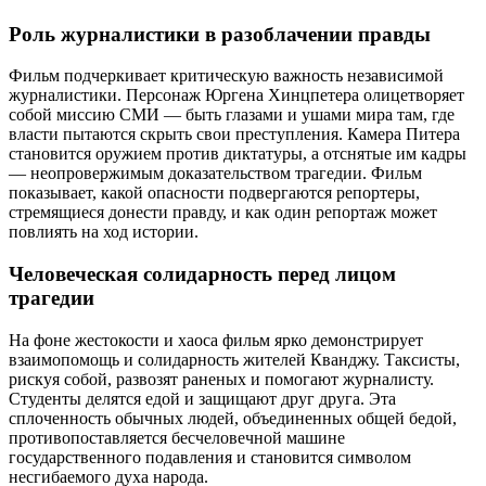
Роль журналистики в разоблачении правды
Фильм подчеркивает критическую важность независимой
журналистики. Персонаж Юргена Хинцпетера олицетворяет
собой миссию СМИ — быть глазами и ушами мира там, где
власти пытаются скрыть свои преступления. Камера Питера
становится оружием против диктатуры, а отснятые им кадры
— неопровержимым доказательством трагедии. Фильм
показывает, какой опасности подвергаются репортеры,
стремящиеся донести правду, и как один репортаж может
повлиять на ход истории.
Человеческая солидарность перед лицом
трагедии
На фоне жестокости и хаоса фильм ярко демонстрирует
взаимопомощь и солидарность жителей Кванджу. Таксисты,
рискуя собой, развозят раненых и помогают журналисту.
Студенты делятся едой и защищают друг друга. Эта
сплоченность обычных людей, объединенных общей бедой,
противопоставляется бесчеловечной машине
государственного подавления и становится символом
несгибаемого духа народа.