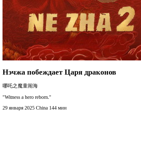
Нэчжа побеждает Царя драконов
哪吒之魔童闹海
"Witness a hero reborn."
29 января 2025
China
144 мин