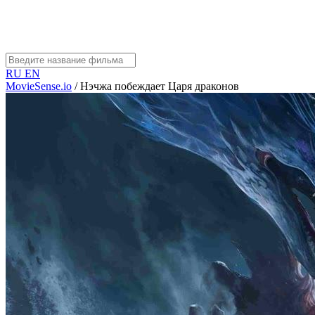
RU
EN
MovieSense.io
/
Нэчжа побеждает Царя драконов