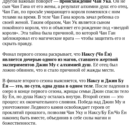
Другой важный поворот —
происхождение Чан Ука
. Он не
сын Чан Гана от его жены, а результат алхимии душ: его отец,
Чан Ган, по просьбе умирающего короля поменялся с ним
телами на время. В теле Чан Гана король зачал ребенка со
своей женой. Таким образом, Чан Ук является сыном
покойного короля, что и объясняет его рождение под «звездой
короля». Эта тайна была причиной, по которой Чан Ган
заблокировал его магические врата — чтобы защитить его и
скрыть правду.
Финал первого сезона раскрывает, что
Наксу (Чо Ён)
является дочерью одного из магов, ставшего жертвой
экспериментов Джин Му с алхимией душ
. Её отец был
ложно обвинен, что и стало причиной её жажды мести.
В финале второго сезона выясняется, что
Наксу и Джин Бу
Ён — это, по сути, одна душа в одном теле
. После падения в
озеро в конце первого сезона, жрицы семьи Джин спасли тело
Бу Ён, но душа Наксу осталась внутри. Второй сезон — это
процесс их окончательного слияния. Победа над Джин Му и
уничтожение Ледяного камня освобождает героев от
проклятий прошлого, позволяя Чан Уку и Наксу/Бу Ён/Чо Ён
наконец быть вместе, объединив в себе силы магии и
божественности.