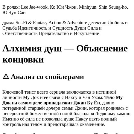
В ролях:
Lee Jae-wook, Ко Юн Чжон, Minhyun, Shin Seung-ho,
Ю Чун Сан
драма
Sci-Fi & Fantasy
Action & Adventure
детектив
Любовь и
Судьба
Идентичность и Сущность Души
Сила и
Ответственность
Предательство и Искупление
Алхимия душ — Объяснение
концовки
⚠️ Анализ со спойлерами
Ключевой твист всего сериала заключается в истинной
личности Му Док и её связи с Наксу и Чан Уком.
Тело Му
Док на самом деле принадлежит Джин Бу Ён
, давно
потерянной старшей дочери семьи Джин, которая родилась с
невероятной божественной силой благодаря Ледяному камню.
Именно её сила не позволяла душе Наксу взять полный
контроль над телом и предотвращала окаменение.