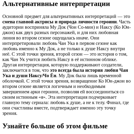
Альтернативные интерпретации
Основной предмет для альтернативных интерпретаций — это
смена главной актрисы и природа личности героини
. Часть
аудитории восприняла Му Док (Чон Со-мин) и Наксу (Ко Юн-
джон) как двух разных персонажей, и для них любовная
линия во втором сезоне ощущалась иначе. Они
интерпретировали любовь Чан Ука в первом сезоне как
любовь именно к Му Док, а не только к душе Наксу внутри
неё. С этой точки зрения, второй сезон — это история о том,
как Чан Ук учится любить Наксу в её истинном облике.
Другая интерпретация, которую поддерживают создатели,
заключается в том, что
это всегда была история любви Чан
Ука и души Наксу/Чо Ён
. Му Док была лишь временной
оболочкой. С этой точки зрения, возвращение Ко Юн-джон во
втором сезоне является логичным и необходимым
завершением арки героини, позволяя ей воссоединиться со
своим истинным «я». Эта интерпретация подчеркивает
главную тему сериала: любовь к душе, а не к телу. Финал, где
они счастливы вместе, подтверждает именно эту точку
зрения.
Узнайте больше об этом фильме