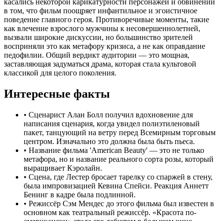
касались некоторой карикатурности персонажей и обвинений
в том, что фильм поощряет инфантильное и эгоистичное
поведение главного героя. Противоречивые моменты, такие
как влечение взрослого мужчины к несовершеннолетней,
вызвали широкие дискуссии, но большинство зрителей
восприняли это как метафору кризиса, а не как оправдание
педофилии. Общий вердикт аудитории — это мощная,
заставляющая задуматься драма, которая стала культовой
классикой для целого поколения.
Интересные факты
•
Сценарист Алан Болл получил вдохновение для
написания сценария, когда увидел полиэтиленовый
пакет, танцующий на ветру перед Всемирным торговым
центром. Изначально это должна была быть пьеса.
•
Название фильма 'American Beauty' — это не только
метафора, но и название реального сорта розы, который
выращивает Кэролайн.
•
Сцена, где Лестер бросает тарелку со спаржей в стену,
была импровизацией Кевина Спейси. Реакция Аннетт
Бенинг в кадре была подлинной.
•
Режиссёр Сэм Мендес до этого фильма был известен в
основном как театральный режиссёр. «Красота по-