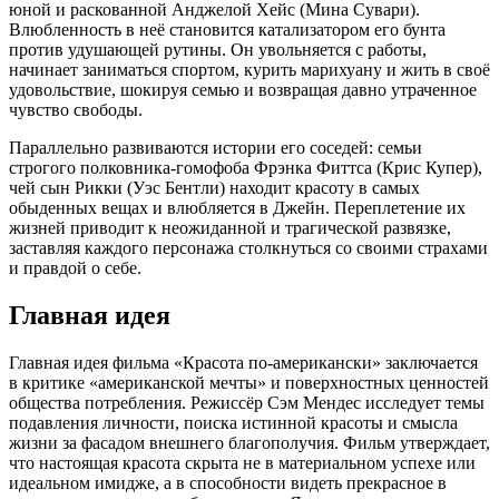
юной и раскованной Анджелой Хейс (Мина Сувари).
Влюбленность в неё становится катализатором его бунта
против удушающей рутины. Он увольняется с работы,
начинает заниматься спортом, курить марихуану и жить в своё
удовольствие, шокируя семью и возвращая давно утраченное
чувство свободы.
Параллельно развиваются истории его соседей: семьи
строгого полковника-гомофоба Фрэнка Фиттса (Крис Купер),
чей сын Рикки (Уэс Бентли) находит красоту в самых
обыденных вещах и влюбляется в Джейн. Переплетение их
жизней приводит к неожиданной и трагической развязке,
заставляя каждого персонажа столкнуться со своими страхами
и правдой о себе.
Главная идея
Главная идея фильма «Красота по-американски» заключается
в критике «американской мечты» и поверхностных ценностей
общества потребления. Режиссёр Сэм Мендес исследует темы
подавления личности, поиска истинной красоты и смысла
жизни за фасадом внешнего благополучия. Фильм утверждает,
что настоящая красота скрыта не в материальном успехе или
идеальном имидже, а в способности видеть прекрасное в