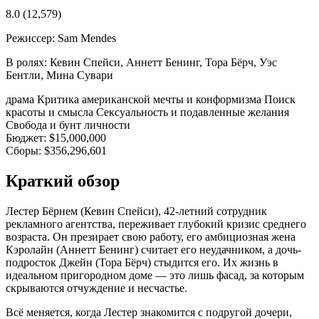
8.0
(12,579)
Режиссер:
Sam Mendes
В ролях:
Кевин Спейси, Аннетт Бенинг, Тора Бёрч, Уэс
Бентли, Мина Сувари
драма
Критика американской мечты и конформизма
Поиск
красоты и смысла
Сексуальность и подавленные желания
Свобода и бунт личности
Бюджет:
$15,000,000
Сборы:
$356,296,601
Краткий обзор
Лестер Бёрнем (Кевин Спейси), 42-летний сотрудник
рекламного агентства, переживает глубокий кризис среднего
возраста. Он презирает свою работу, его амбициозная жена
Кэролайн (Аннетт Бенинг) считает его неудачником, а дочь-
подросток Джейн (Тора Бёрч) стыдится его. Их жизнь в
идеальном пригородном доме — это лишь фасад, за которым
скрываются отчуждение и несчастье.
Всё меняется, когда Лестер знакомится с подругой дочери,