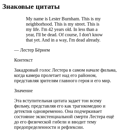
Знаковые цитаты
My name is Lester Burnham. This is my
neighborhood. This is my street. This is
my life. I'm 42 years old. In less than a
year, I'll be dead. Of course, I don't know
that yet. And in a way, I'm dead already.
— Лестер Бёрнем
Контекст
Закадровый голос Лестера в самом начале фильма,
когда камера пролетает над его районом,
представляя зрителям главного героя и его мир.
Значение
Эта вступительная цитата задает тон всему
фильму, представляя его как трагикомедию и
детектив одновременно. Она подчеркивает
состояние экзистенциальной смерти Лестера ещё
до его физической гибели и вводит тему
предопределенности и рефлексии.