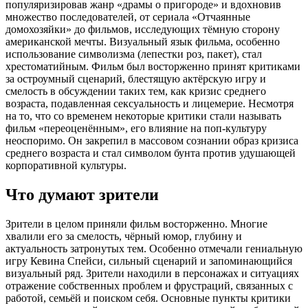
популяризировав жанр «драмы о пригороде» и вдохновив
множество последователей, от сериала «Отчаянные
домохозяйки» до фильмов, исследующих тёмную сторону
американской мечты. Визуальный язык фильма, особенно
использование символизма (лепестки роз, пакет), стал
хрестоматийным. Фильм был восторженно принят критиками
за остроумный сценарий, блестящую актёрскую игру и
смелость в обсуждении таких тем, как кризис среднего
возраста, подавленная сексуальность и лицемерие. Несмотря
на то, что со временем некоторые критики стали называть
фильм «переоценённым», его влияние на поп-культуру
неоспоримо. Он закрепил в массовом сознании образ кризиса
среднего возраста и стал символом бунта против удушающей
корпоративной культуры.
Что думают зрители
Зрители в целом приняли фильм восторженно. Многие
хвалили его за смелость, чёрный юмор, глубину и
актуальность затронутых тем. Особенно отмечали гениальную
игру Кевина Спейси, сильный сценарий и запоминающийся
визуальный ряд. Зрители находили в персонажах и ситуациях
отражение собственных проблем и фрустраций, связанных с
работой, семьёй и поиском себя. Основные пункты критики