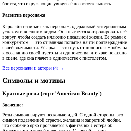
боится, что окружающие увидят её несостоятельность.
Развитие персонажа
Кэролайн начинает как персонаж, одержимый материальным
успехом и внешним видом. Она пытается контролировать всё
вокруг, чтобы создать иллюзию идеальной жизни. Её роман с
конкурентом — это отчаянная попытка найти подтверждение
своей значимости. Её арка — это путь от полного самообмана
к осознанию своей пустоты и одиночества, что ярко показано
в сцене, где она плачет в одиночестве с пистолетом.
Все персонажи и актеры (4)
→
Символы и мотивы
Красные розы (сорт 'American Beauty')
Значение:
Розы символизируют несколько идей. С одной стороны, это
символ подавленной страсти, желания и запретной любви,
что особенно ярко проявляется в фантазиях Лестера об
Анджеле, утопающей в лепестках. С другой — они