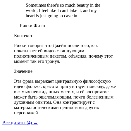
Sometimes there's so much beauty in the
world, I feel like I can't take it, and my
heart is just going to cave in.
— Рикки Фиттс
Контекст
Рикки говорит это Джейн после того, как
показывает ей видео с танцующим
полиэтиленовым пакетом, объясняя, почему этот
момент так его тронул.
Значение
Эта фраза выражает центральную философскую
идею фильма: красота присутствует повсюду, даже
в самых неожиданных местах, и её восприятие
может быть ошеломляющим, почти болезненным
духовным опытом. Она контрастирует с
материалистическими ценностями других
персонажей.
Все цитаты (4)
→