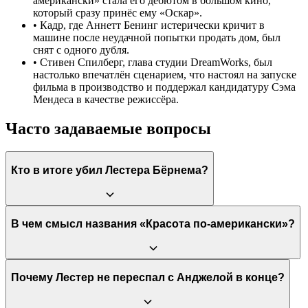
американски» стала его дебютом в большом кино,
который сразу принёс ему «Оскар».
•
Кадр, где Аннетт Бенинг истерически кричит в
машине после неудачной попытки продать дом, был
снят с одного дубля.
•
Стивен Спилберг, глава студии DreamWorks, был
настолько впечатлён сценарием, что настоял на запуске
фильма в производство и поддержал кандидатуру Сэма
Мендеса в качестве режиссёра.
Часто задаваемые вопросы
Кто в итоге убил Лестера Бёрнема?
Лестера Бёрнема убил его сосед, полковник Фрэнк Фиттс. Он
В чем смысл названия «Красота по-американски»?
сделал это после того, как Лестер отверг его сексуальные
домогательства, что стало последней каплей для полковника,
который всю жизнь подавлял свою гомосексуальность.
Название имеет несколько значений. Во-первых, это сорт
Почему Лестер не переспал с Анджелой в конце?
красных роз ('American Beauty'), которые символизируют в
фильме как страсть, так и искусственную красоту. Во-вторых,