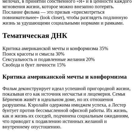
мелочах, в принятии собственного «Я» и в ценности каждого
мгновения жизни, которое можно внезапно потерять.
Послание фильма — это призыв «присмотреться
повнимательнее» (look closer), чтобы разглядеть подлинную
жизнь за удушающими социальными нормами и рамками.
Тематическая ДНК
Критика американской мечты и конформизма
35%
Поиск красоты и смысла
30%
Сексуальность и подавленные желания
20%
Свобода и бунт личности
15%
Критика американской мечты и конформизма
Фильм деконструирует идеал успешной пригородной жизни,
показывая его как источник несчастья и лицемерия. Семья
Бёрнемов живёт в идеальном доме, но их отношения
разрушены. Кэролайн одержима имиджем успеха, а Лестер
бунтует против бессмысленной офисной работы. Их жизнь,
как и жизнь их соседей, подчинена социальным ожиданиям,
что приводит к подавлению истинных желаний и
внутреннему опустошению.