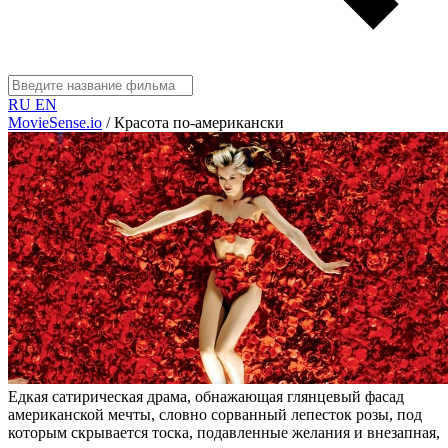
RU
EN
MovieSense.io
/
Красота по-американски
Едкая сатирическая драма, обнажающая глянцевый фасад
американской мечты, словно сорванный лепесток розы, под
которым скрывается тоска, подавленные желания и внезапная,