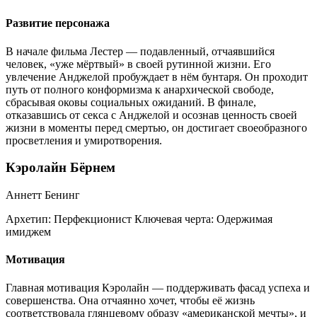
Развитие персонажа
В начале фильма Лестер — подавленный, отчаявшийся
человек, «уже мёртвый» в своей рутинной жизни. Его
увлечение Анджелой пробуждает в нём бунтаря. Он проходит
путь от полного конформизма к анархической свободе,
сбрасывая оковы социальных ожиданий. В финале,
отказавшись от секса с Анджелой и осознав ценность своей
жизни в моменты перед смертью, он достигает своеобразного
просветления и умиротворения.
Кэролайн Бёрнем
Аннетт Бенинг
Архетип:
Перфекционист
Ключевая черта:
Одержимая
имиджем
Мотивация
Главная мотивация Кэролайн — поддерживать фасад успеха и
совершенства. Она отчаянно хочет, чтобы её жизнь
соответствовала глянцевому образу «американской мечты», и