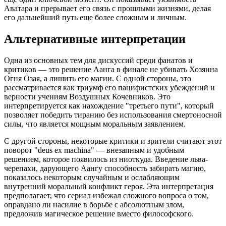
Аватара и прерывает его связь с прошлыми жизнями, делая
его дальнейший путь еще более сложным и личным.
Альтернативные интерпретации
Одна из основных тем для дискуссий среди фанатов и
критиков — это решение Аанга в финале не убивать Хозяина
Огня Озая, а лишить его магии. С одной стороны, это
рассматривается как триумф его пацифистских убеждений и
верности учениям Воздушных Кочевников. Это
интерпретируется как нахождение "третьего пути", который
позволяет победить тиранию без использования смертоносной
силы, что является мощным моральным заявлением.
С другой стороны, некоторые критики и зрители считают этот
поворот "deus ex machina" — внезапным и удобным
решением, которое появилось из ниоткуда. Введение льва-
черепахи, дарующего Аангу способность забирать магию,
показалось некоторым случайным и ослабляющим
внутренний моральный конфликт героя. Эта интерпретация
предполагает, что сериал избежал сложного вопроса о том,
оправдано ли насилие в борьбе с абсолютным злом,
предложив магическое решение вместо философского.