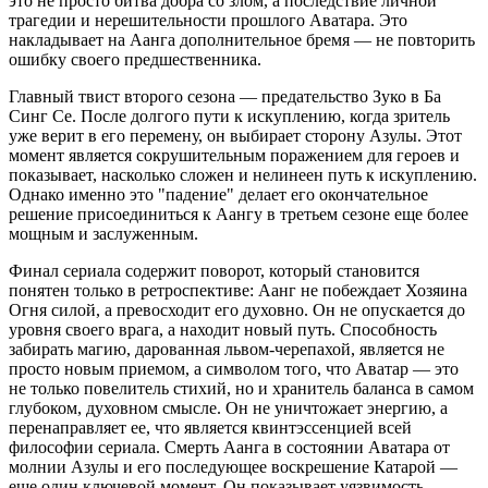
это не просто битва добра со злом, а последствие личной
трагедии и нерешительности прошлого Аватара. Это
накладывает на Аанга дополнительное бремя — не повторить
ошибку своего предшественника.
Главный твист второго сезона — предательство Зуко в Ба
Синг Се. После долгого пути к искуплению, когда зритель
уже верит в его перемену, он выбирает сторону Азулы. Этот
момент является сокрушительным поражением для героев и
показывает, насколько сложен и нелинеен путь к искуплению.
Однако именно это "падение" делает его окончательное
решение присоединиться к Аангу в третьем сезоне еще более
мощным и заслуженным.
Финал сериала содержит поворот, который становится
понятен только в ретроспективе: Аанг не побеждает Хозяина
Огня силой, а превосходит его духовно. Он не опускается до
уровня своего врага, а находит новый путь. Способность
забирать магию, дарованная львом-черепахой, является не
просто новым приемом, а символом того, что Аватар — это
не только повелитель стихий, но и хранитель баланса в самом
глубоком, духовном смысле. Он не уничтожает энергию, а
перенаправляет ее, что является квинтэссенцией всей
философии сериала. Смерть Аанга в состоянии Аватара от
молнии Азулы и его последующее воскрешение Катарой —
еще один ключевой момент. Он показывает уязвимость