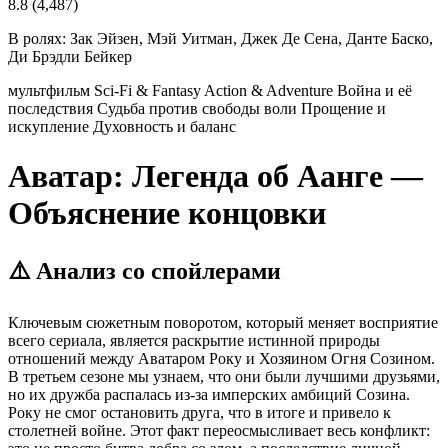
8.8
(4,487)
В ролях:
Зак Эйзен, Мэй Уитман, Джек Де Сена, Данте Баско,
Ди Брэдли Бейкер
мультфильм
Sci-Fi & Fantasy
Action & Adventure
Война и её
последствия
Судьба против свободы воли
Прощение и
искупление
Духовность и баланс
Аватар: Легенда об Аанге —
Объяснение концовки
⚠️ Анализ со спойлерами
Ключевым сюжетным поворотом, который меняет восприятие
всего сериала, является раскрытие истинной природы
отношений между Аватаром Року и Хозяином Огня Созином.
В третьем сезоне мы узнаем, что они были лучшими друзьями,
но их дружба распалась из-за имперских амбиций Созина.
Року не смог остановить друга, что в итоге и привело к
столетней войне. Этот факт переосмысливает весь конфликт: