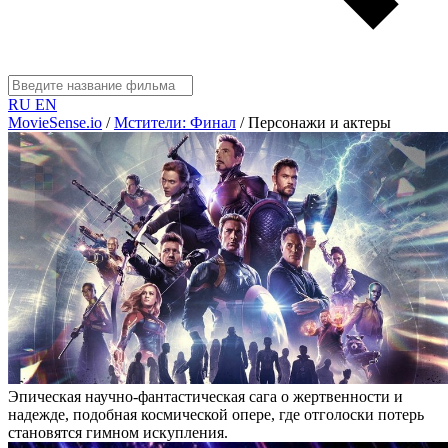
RU
EN
MovieSense.io
/
Мстители: Финал
/
Персонажи и актеры
Эпическая научно-фантастическая сага о жертвенности и
надежде, подобная космической опере, где отголоски потерь
становятся гимном искупления.