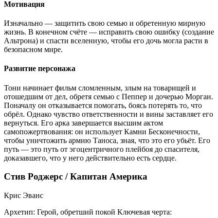
Мотивация
Изначально — защитить свою семью и обретенную мирную
жизнь. В конечном счёте — исправить свою ошибку (создание
Альтрона) и спасти вселенную, чтобы его дочь могла расти в
безопасном мире.
Развитие персонажа
Тони начинает фильм сломленным, злым на товарищей и
отошедшим от дел, обретя семью с Пеппер и дочерью Морган.
Поначалу он отказывается помогать, боясь потерять то, что
обрёл. Однако чувство ответственности и вины заставляет его
вернуться. Его арка завершается высшим актом
самопожертвования: он использует Камни Бесконечности,
чтобы уничтожить армию Таноса, зная, что это его убьёт. Его
путь — это путь от эгоцентричного плейбоя до спасителя,
доказавшего, что у него действительно есть сердце.
Стив Роджерс / Капитан Америка
Крис Эванс
Архетип:
Герой, обретший покой
Ключевая черта: