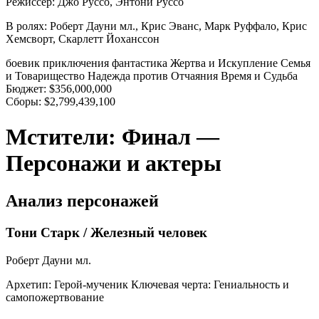
Режиссер:
Джо Руссо, Энтони Руссо
В ролях:
Роберт Дауни мл., Крис Эванс, Марк Руффало, Крис
Хемсворт, Скарлетт Йоханссон
боевик
приключения
фантастика
Жертва и Искупление
Семья
и Товарищество
Надежда против Отчаяния
Время и Судьба
Бюджет:
$356,000,000
Сборы:
$2,799,439,100
Мстители: Финал —
Персонажи и актеры
Анализ персонажей
Тони Старк / Железный человек
Роберт Дауни мл.
Архетип:
Герой-мученик
Ключевая черта:
Гениальность и
самопожертвование