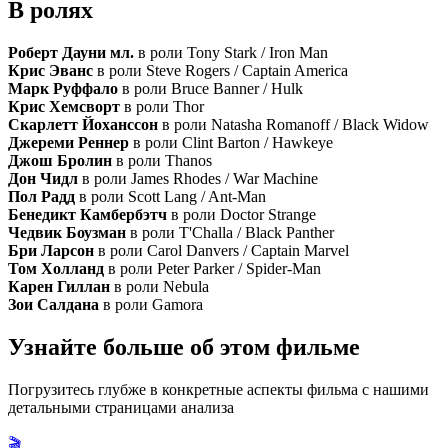
В ролях
Роберт Дауни мл.
в роли Tony Stark / Iron Man
Крис Эванс
в роли Steve Rogers / Captain America
Марк Руффало
в роли Bruce Banner / Hulk
Крис Хемсворт
в роли Thor
Скарлетт Йоханссон
в роли Natasha Romanoff / Black Widow
Джереми Реннер
в роли Clint Barton / Hawkeye
Джош Бролин
в роли Thanos
Дон Чидл
в роли James Rhodes / War Machine
Пол Радд
в роли Scott Lang / Ant-Man
Бенедикт Камбербэтч
в роли Doctor Strange
Чедвик Боузман
в роли T'Challa / Black Panther
Бри Ларсон
в роли Carol Danvers / Captain Marvel
Том Холланд
в роли Peter Parker / Spider-Man
Карен Гиллан
в роли Nebula
Зои Салдана
в роли Gamora
Узнайте больше об этом фильме
Погрузитесь глубже в конкретные аспекты фильма с нашими
детальными страницами анализа
🎬