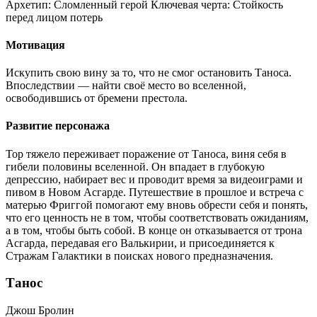
Архетип:
Сломленный герой
Ключевая черта:
Стойкость
перед лицом потерь
Мотивация
Искупить свою вину за то, что не смог остановить Таноса.
Впоследствии — найти своё место во вселенной,
освободившись от бремени престола.
Развитие персонажа
Тор тяжело переживает поражение от Таноса, виня себя в
гибели половины вселенной. Он впадает в глубокую
депрессию, набирает вес и проводит время за видеоиграми и
пивом в Новом Асгарде. Путешествие в прошлое и встреча с
матерью Фриггой помогают ему вновь обрести себя и понять,
что его ценность не в том, чтобы соответствовать ожиданиям,
а в том, чтобы быть собой. В конце он отказывается от трона
Асгарда, передавая его Валькирии, и присоединяется к
Стражам Галактики в поисках нового предназначения.
Танос
Джош Бролин