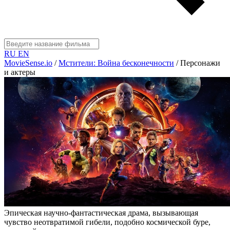
RU
EN
MovieSense.io
/
Мстители: Война бесконечности
/
Персонажи
и актеры
Эпическая научно-фантастическая драма, вызывающая
чувство неотвратимой гибели, подобно космической буре,