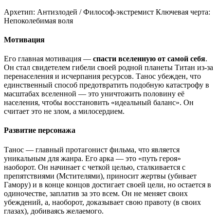
Архетип:
Антизлодей / Философ-экстремист
Ключевая черта:
Непоколебимая воля
Мотивация
Его главная мотивация —
спасти вселенную от самой себя
.
Он стал свидетелем гибели своей родной планеты Титан из-за
перенаселения и исчерпания ресурсов. Танос убежден, что
единственный способ предотвратить подобную катастрофу в
масштабах вселенной — это уничтожить половину её
населения, чтобы восстановить «идеальный баланс». Он
считает это не злом, а милосердием.
Развитие персонажа
Танос — главный протагонист фильма, что является
уникальным для жанра. Его арка — это «путь героя»
наоборот. Он начинает с четкой целью, сталкивается с
препятствиями (Мстителями), приносит жертвы (убивает
Гамору) и в конце концов достигает своей цели, но остается в
одиночестве, заплатив за это всем. Он не меняет своих
убеждений, а, наоборот, доказывает свою правоту (в своих
глазах), добиваясь желаемого.