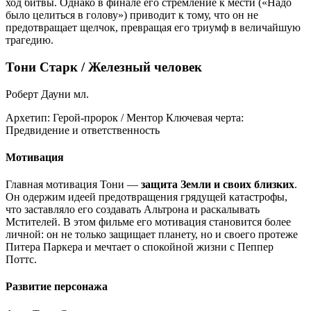
ход битвы. Однако в финале его стремление к мести («Надо
было целиться в голову») приводит к тому, что он не
предотвращает щелчок, превращая его триумф в величайшую
трагедию.
Тони Старк / Железный человек
Роберт Дауни мл.
Архетип:
Герой-пророк / Ментор
Ключевая черта:
Предвидение и ответственность
Мотивация
Главная мотивация Тони —
защита Земли и своих близких
.
Он одержим идеей предотвращения грядущей катастрофы,
что заставляло его создавать Альтрона и раскалывать
Мстителей. В этом фильме его мотивация становится более
личной: он не только защищает планету, но и своего протеже
Питера Паркера и мечтает о спокойной жизни с Пеппер
Поттс.
Развитие персонажа