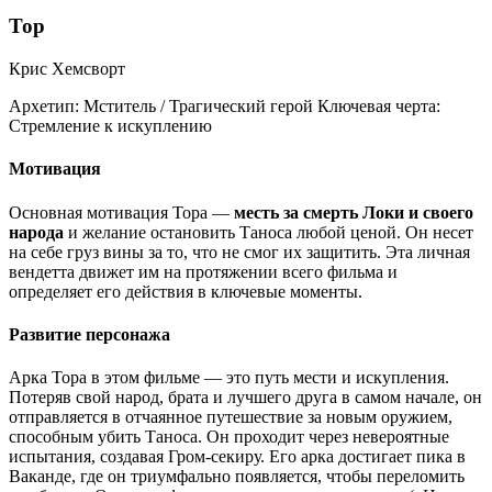
Тор
Крис Хемсворт
Архетип:
Мститель / Трагический герой
Ключевая черта:
Стремление к искуплению
Мотивация
Основная мотивация Тора —
месть за смерть Локи и своего
народа
и желание остановить Таноса любой ценой. Он несет
на себе груз вины за то, что не смог их защитить. Эта личная
вендетта движет им на протяжении всего фильма и
определяет его действия в ключевые моменты.
Развитие персонажа
Арка Тора в этом фильме — это путь мести и искупления.
Потеряв свой народ, брата и лучшего друга в самом начале, он
отправляется в отчаянное путешествие за новым оружием,
способным убить Таноса. Он проходит через невероятные
испытания, создавая Гром-секиру. Его арка достигает пика в
Ваканде, где он триумфально появляется, чтобы переломить