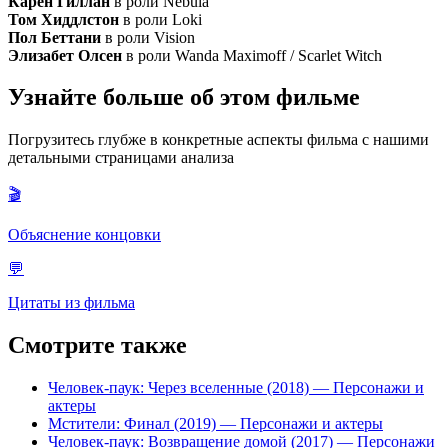
Карен Гиллан
в роли Nebula
Том Хиддлстон
в роли Loki
Пол Беттани
в роли Vision
Элизабет Олсен
в роли Wanda Maximoff / Scarlet Witch
Узнайте больше об этом фильме
Погрузитесь глубже в конкретные аспекты фильма с нашими
детальными страницами анализа
🎬
Объяснение концовки
💬
Цитаты из фильма
Смотрите также
Человек-паук: Через вселенные (2018)
— Персонажи и
актеры
Мстители: Финал (2019)
— Персонажи и актеры
Человек-паук: Возвращение домой (2017)
— Персонажи