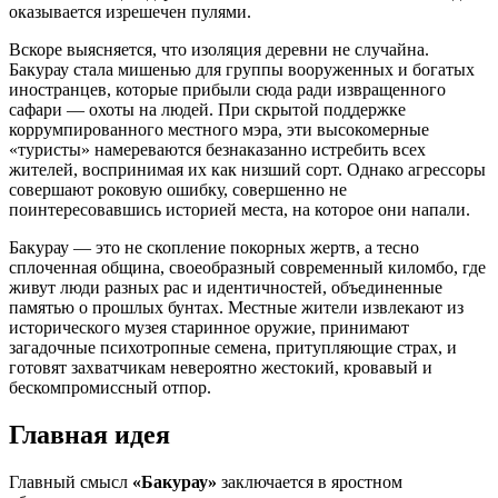
оказывается изрешечен пулями.
Вскоре выясняется, что изоляция деревни не случайна.
Бакурау стала мишенью для группы вооруженных и богатых
иностранцев, которые прибыли сюда ради извращенного
сафари — охоты на людей. При скрытой поддержке
коррумпированного местного мэра, эти высокомерные
«туристы» намереваются безнаказанно истребить всех
жителей, воспринимая их как низший сорт. Однако агрессоры
совершают роковую ошибку, совершенно не
поинтересовавшись историей места, на которое они напали.
Бакурау — это не скопление покорных жертв, а тесно
сплоченная община, своеобразный современный киломбо, где
живут люди разных рас и идентичностей, объединенные
памятью о прошлых бунтах. Местные жители извлекают из
исторического музея старинное оружие, принимают
загадочные психотропные семена, притупляющие страх, и
готовят захватчикам невероятно жестокий, кровавый и
бескомпромиссный отпор.
Главная идея
Главный смысл
«Бакурау»
заключается в яростном