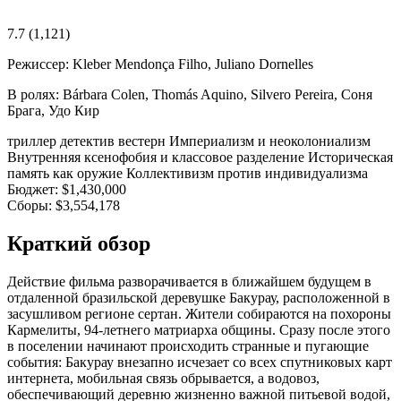
7.7
(1,121)
Режиссер:
Kleber Mendonça Filho, Juliano Dornelles
В ролях:
Bárbara Colen, Thomás Aquino, Silvero Pereira, Соня
Брага, Удо Кир
триллер
детектив
вестерн
Империализм и неоколониализм
Внутренняя ксенофобия и классовое разделение
Историческая
память как оружие
Коллективизм против индивидуализма
Бюджет:
$1,430,000
Сборы:
$3,554,178
Краткий обзор
Действие фильма разворачивается в ближайшем будущем в
отдаленной бразильской деревушке Бакурау, расположенной в
засушливом регионе сертан. Жители собираются на похороны
Кармелиты, 94-летнего матриарха общины. Сразу после этого
в поселении начинают происходить странные и пугающие
события: Бакурау внезапно исчезает со всех спутниковых карт
интернета, мобильная связь обрывается, а водовоз,
обеспечивающий деревню жизненно важной питьевой водой,