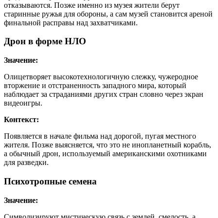
отказываются. Позже именно из музея жители берут
старинные ружья для обороны, а сам музей становится ареной
финальной расправы над захватчиками.
Дрон в форме НЛО
Значение:
Олицетворяет высокотехнологичную слежку, чужеродное
вторжение и отстраненность западного мира, который
наблюдает за страданиями других стран словно через экран
видеоигры.
Контекст:
Появляется в начале фильма над дорогой, пугая местного
жителя. Позже выясняется, что это не инопланетный корабль,
а обычный дрон, используемый американскими охотниками
для разведки.
Психотропные семена
Значение:
Символизируют мистическую связь с землей, смелость, а