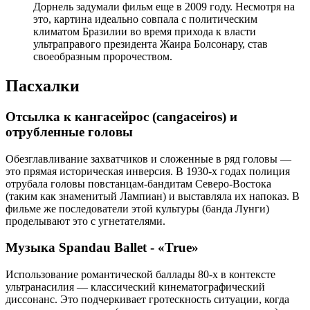
Дорнель задумали фильм еще в 2009 году. Несмотря на
это, картина идеально совпала с политическим
климатом Бразилии во время прихода к власти
ультраправого президента Жаира Болсонару, став
своеобразным пророчеством.
Пасхалки
Отсылка к кангасейрос (cangaceiros) и
отрубленные головы
Обезглавливание захватчиков и сложенные в ряд головы —
это прямая историческая инверсия. В 1930-х годах полиция
отрубала головы повстанцам-бандитам Северо-Востока
(таким как знаменитый Лампиан) и выставляла их напоказ. В
фильме же последователи этой культуры (банда Лунги)
проделывают это с угнетателями.
Музыка Spandau Ballet - «True»
Использование романтической баллады 80-х в контексте
ультранасилия — классический кинематографический
диссонанс. Это подчеркивает гротескность ситуации, когда