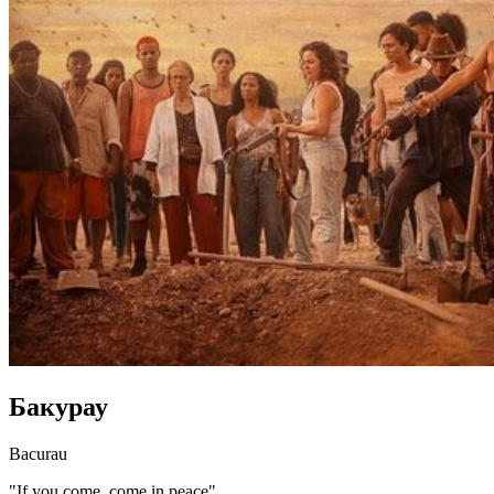
Бакурау
Bacurau
"If you come, come in peace"