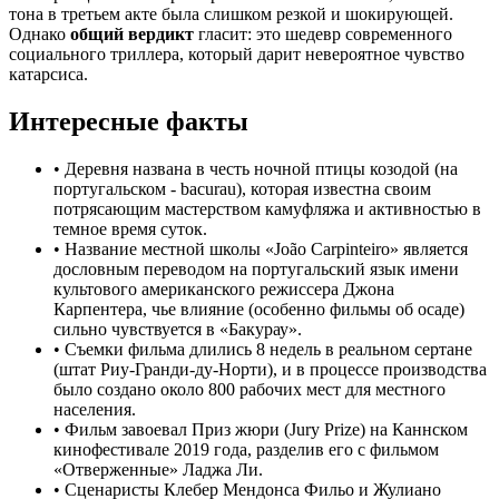
тона в третьем акте была слишком резкой и шокирующей.
Однако
общий вердикт
гласит: это шедевр современного
социального триллера, который дарит невероятное чувство
катарсиса.
Интересные факты
•
Деревня названа в честь ночной птицы козодой (на
португальском - bacurau), которая известна своим
потрясающим мастерством камуфляжа и активностью в
темное время суток.
•
Название местной школы «João Carpinteiro» является
дословным переводом на португальский язык имени
культового американского режиссера Джона
Карпентера, чье влияние (особенно фильмы об осаде)
сильно чувствуется в «Бакурау».
•
Съемки фильма длились 8 недель в реальном сертане
(штат Риу-Гранди-ду-Норти), и в процессе производства
было создано около 800 рабочих мест для местного
населения.
•
Фильм завоевал Приз жюри (Jury Prize) на Каннском
кинофестивале 2019 года, разделив его с фильмом
«Отверженные» Ладжа Ли.
•
Сценаристы Клебер Мендонса Фильо и Жулиано