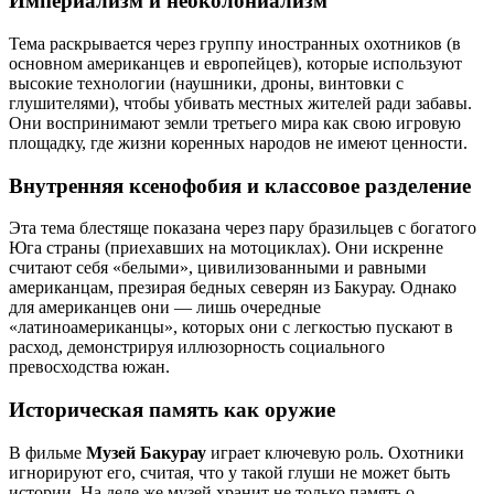
Империализм и неоколониализм
Тема раскрывается через группу иностранных охотников (в
основном американцев и европейцев), которые используют
высокие технологии (наушники, дроны, винтовки с
глушителями), чтобы убивать местных жителей ради забавы.
Они воспринимают земли третьего мира как свою игровую
площадку, где жизни коренных народов не имеют ценности.
Внутренняя ксенофобия и классовое разделение
Эта тема блестяще показана через пару бразильцев с богатого
Юга страны (приехавших на мотоциклах). Они искренне
считают себя «белыми», цивилизованными и равными
американцам, презирая бедных северян из Бакурау. Однако
для американцев они — лишь очередные
«латиноамериканцы», которых они с легкостью пускают в
расход, демонстрируя иллюзорность социального
превосходства южан.
Историческая память как оружие
В фильме
Музей Бакурау
играет ключевую роль. Охотники
игнорируют его, считая, что у такой глуши не может быть
истории. На деле же музей хранит не только память о