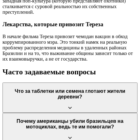
западная поп-культура (которую представляют охотники)
сталкивается с суровой реальностью их собственных
преступлений.
Лекарства, которые привозит Тереза
В начале фильма Тереза привозит чемодан вакцин в обход
коррумпированного мэра. Это тонкий намек на реальную
проблему распределения медицины в удаленных районах
Бразилии и на то, что выживание общины зависит только от
их взаимовыручки, а не от государства.
Часто задаваемые вопросы
Что за таблетки или семена глотают жители
деревни?
Это местное, вероятно растительное, психотропное вещество,
Почему американцы убили бразильцев на
которое является частью культуры Бакурау. Оно действует как
мотоциклах, ведь те им помогали?
мощный анальгетик, подавляет страх, вызывает чувство
эйфории и объединяет жителей в своего рода единый