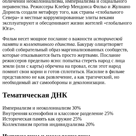
обличении неоколониализма, империализма и социального
неравенства. Режиссеры Клебер Мендонса Фильо и Жулиано
Дорнель создали метафору того, как страны «глобального
Севера» и местные коррумпированные элиты веками
эксплуатируют и обесценивают жизни жителей «глобального
Юга».
Фильм несет мощное послание о важности
исторической
памяти
и
коллективного единства
. Бакурау олицетворяет
собой собирательный образ маргинализованных сообществ,
которые отказываются быть просто жертвами. Послание
режиссеров предельно ясно: попытка стереть народ с лица
земли (или с карты) обречена на провал, если этот народ
помнит свои корни и готов сплотиться. Насилие в фильме
представлено не как развлечение, а как трагический, но
необходимый акт самообороны и деколонизации.
Тематическая ДНК
Империализм и неоколониализм
30%
Внутренняя ксенофобия и классовое разделение
25%
Историческая память как оружие
25%
Коллективизм против индивидуализма
20%