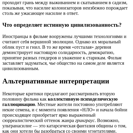
проходит грань между выживанием и скатыванием в садизм,
показывая, что насилие колонизаторов неизбежно порождает
столь же ужасающее насилие в ответ.
Что определяет истинную цивилизованность?
Иностранцы в фильме вооружены лучшими технологиями и
считают себя вершиной эволюции. Однако их моральный
облик пуст и гнил. В то же время «отсталая» деревня
демонстрирует настоящую солидарность, демократию,
принятие разных гендеров и уважение к старикам. Фильм
заставляет задуматься, чье общество на самом деле является
цивилизованным.
Альтернативные интерпретации
Некоторые критики предлагают рассматривать вторую
половину фильма как
коллективную психоделическую
галлюцинацию
. Местные жители постоянно употребляют
некие семена, и с момента появления «НЛО» и начала бойни
происходящее приобретает ярко выраженный
сюрреалистический оттенок жанра
гринграус
. Возможно,
ультранасилие — это катарсическая фантазия общины о том,
как они хотели бы разобраться со своими угнетателями.