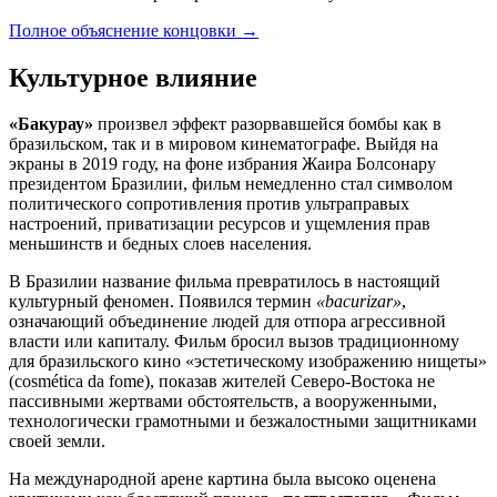
Полное объяснение концовки
→
Культурное влияние
«Бакурау»
произвел эффект разорвавшейся бомбы как в
бразильском, так и в мировом кинематографе. Выйдя на
экраны в 2019 году, на фоне избрания Жаира Болсонару
президентом Бразилии, фильм немедленно стал символом
политического сопротивления против ультраправых
настроений, приватизации ресурсов и ущемления прав
меньшинств и бедных слоев населения.
В Бразилии название фильма превратилось в настоящий
культурный феномен. Появился термин
«bacurizar»
,
означающий объединение людей для отпора агрессивной
власти или капиталу. Фильм бросил вызов традиционному
для бразильского кино «эстетическому изображению нищеты»
(cosmética da fome), показав жителей Северо-Востока не
пассивными жертвами обстоятельств, а вооруженными,
технологически грамотными и безжалостными защитниками
своей земли.
На международной арене картина была высоко оценена