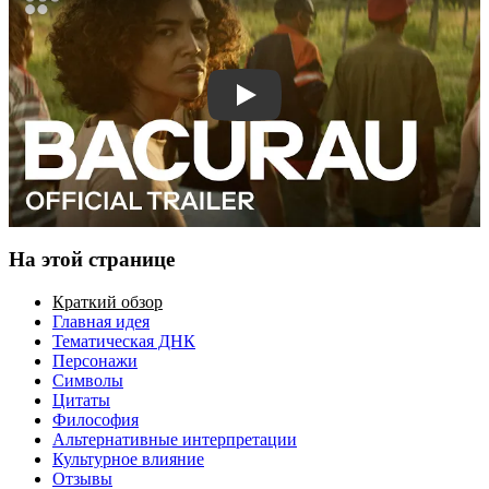
Смотреть трейлер
На этой странице
Краткий обзор
Главная идея
Тематическая ДНК
Персонажи
Символы
Цитаты
Философия
Альтернативные интерпретации
Культурное влияние
Отзывы