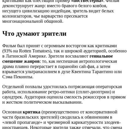
критиками как блестящий пример
«поствестерна»
. Фильм
деконструирует жанр: вместо бравого белого ковбоя,
несущего цивилизацию индейцам, зритель видит белых
колонизаторов, чье варварство пресекается
многонациональной общиной.
Что думают зрители
Фильм был принят с огромным восторгом как критиками
(93% на Rotten Tomatoes), так и широкой аудиторией, особенно
в Латинской Америке. Зрители восхваляют
гениальное
смешение жанров
: то, как неспешная антропологическая
драма плавно перерастает в паранойю сай-фая, а затем
взрывается ультранасилием в духе Квентина Тарантино или
Сэма Пекинпы.
Отдельной похвалы удостоилась потрясающая операторская
работа, использование ретро-оптики (сплит-диоптрии) и
саундтрек. Аудитория оценила смелость режиссеров в прямом
и жестком политическом высказывании.
Основная
критика
(преимущественно от консервативной
части бразильских зрителей) сводилась к обвинениям в
«левой пропаганде» и чрезмерной карикатурности злодеев-
иностранцев. Некоторые зрители также отмечали, что смена