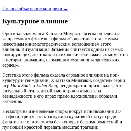
Полное объяснение концовки
→
Культурное влияние
Оригинальная манга Кэнтаро Миуры навсегда определила
жанр темного фэнтези, а фильм «Сошествие» стал самым
известным кинематографическим воплощением этого
влияния. Визуализация Затмения считается одним из самых
шокирующих, жестоких и психологически тяжелых моментов
в истории анимации, сломавшим «миллионы зрительских
сердец».
Эстетика этого фильма оказала огромное влияние на поп-
культуру и геймдизайн. Хидэтака Миядзаки, создатель серии
игр
Dark Souls
и
Elden Ring
, неоднократно признавался, что
визуальный стиль, дизайн монстров и атмосфера
безнадежности в его играх прямо вдохновлены образами
Затмения.
Несмотря на изначальные споры вокруг использования 3D-
графики, третья часть заслужила культовый статус среди
фанатов за то, что смогла без купюр, с бескомпромиссной и
пугающей красотой передать масштаб трагедии