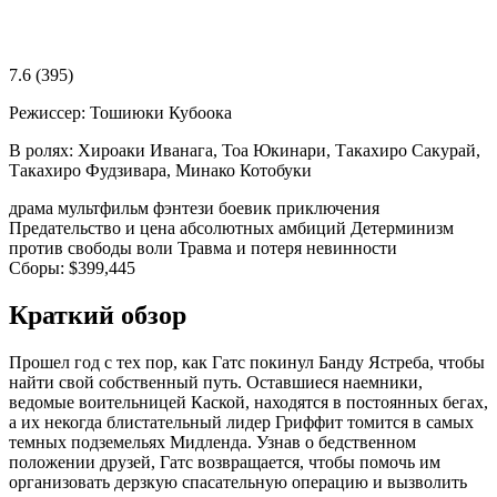
7.6
(395)
Режиссер:
Тошиюки Кубоока
В ролях:
Хироаки Иванага, Тоа Юкинари, Такахиро Сакурай,
Такахиро Фудзивара, Минако Котобуки
драма
мультфильм
фэнтези
боевик
приключения
Предательство и цена абсолютных амбиций
Детерминизм
против свободы воли
Травма и потеря невинности
Сборы:
$399,445
Краткий обзор
Прошел год с тех пор, как Гатс покинул Банду Ястреба, чтобы
найти свой собственный путь. Оставшиеся наемники,
ведомые воительницей Каской, находятся в постоянных бегах,
а их некогда блистательный лидер Гриффит томится в самых
темных подземельях Мидленда. Узнав о бедственном
положении друзей, Гатс возвращается, чтобы помочь им
организовать дерзкую спасательную операцию и вызволить