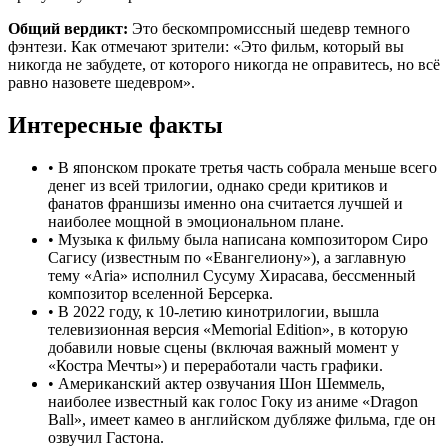
Общий вердикт:
Это бескомпромиссный шедевр темного
фэнтези. Как отмечают зрители: «Это фильм, который вы
никогда не забудете, от которого никогда не оправитесь, но всё
равно назовете шедевром».
Интересные факты
•
В японском прокате третья часть собрала меньше всего
денег из всей трилогии, однако среди критиков и
фанатов франшизы именно она считается лучшей и
наиболее мощной в эмоциональном плане.
•
Музыка к фильму была написана композитором Сиро
Сагису (известным по «Евангелиону»), а заглавную
тему «Aria» исполнил Сусуму Хирасава, бессменный
композитор вселенной Берсерка.
•
В 2022 году, к 10-летию кинотрилогии, вышла
телевизионная версия «Memorial Edition», в которую
добавили новые сцены (включая важный момент у
«Костра Мечты») и переработали часть графики.
•
Американский актер озвучания Шон Шеммель,
наиболее известный как голос Гоку из аниме «Dragon
Ball», имеет камео в английском дубляже фильма, где он
озвучил Гастона.