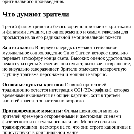
оригинального произведения.
Что думают зрители
Третий фильм трилогии безоговорочно признается критиками
и фанатами лучшим, но одновременно и самым тяжелым для
просмотра из-за его радикальной эмоциональной тяжести.
За что хвалят:
В первую очередь отмечают гениальное
музыкальное сопровождение Сиро Сагису, которое идеально
передает атмосферу конца света. Высоких оценок удостоилась
режиссура сцены Затмения: она пугает, вызывает отвращение,
но визуально завораживает. Зрители отмечают невероятную
глубину трагизма персонажей и мощный катарсис.
Основные пункты критики:
Главной претензией
традиционно остается интеграция CGI (3D-графики), которая
временами выбивается из общей картины, хотя в третьей
части её качество значительно возросло.
Противоречивые моменты:
Фильм шокировал многих
зрителей чрезмерно откровенными и жестокими сценами
физического и сексуального насилия. Многие сочли их
травмирующими, несмотря на то, что они строго каноничны и
присутствуют в оригинальной манге.