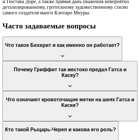
и Гюстава Доре, а также прямая дань уважения невероятно
детализированному, гротескному художественному стилю
самого создателя манги Кэнтаро Миуры.
Часто задаваемые вопросы
Что такое Бехерит и как именно он работает?
Бехерит — это живой магический артефакт, связывающий
Почему Гриффит так жестоко предал Гатса и
человеческий мир с астральным миром Длани Господа. Он
Каску?
активируется только тогда, когда его законный владелец
достигает абсолютного дна отчаяния. Артефакт предлагает
исполнение величайшего желания в обмен на принесение в
жертву самого дорогого (семьи, друзей или человечности).
Став искалеченным инвалидом, Гриффит осознал, что его
Что означают кровоточащие метки на шеях Гатса и
мечта о королевстве недостижима в человеческом теле.
Каски?
Уговоры демонов заставили его понять, что привязанность к
Гатсу делала его слабым. Пожертвовав отрядом, он
уничтожил свои человеческие слабости ради обретения
абсолютной власти и божественной силы.
Это «Клеймо Жертвы» (Brand of Sacrifice). Оно означает, что
Кто такой Рыцарь-Череп и какова его роль?
их души и тела посвящены демонам. Клеймо кровоточит и