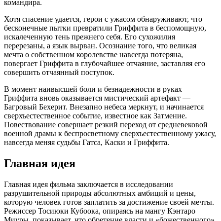
командира.
Хотя спасение удается, герои с ужасом обнаруживают, что
бесконечные пытки превратили Гриффита в беспомощную,
искалеченную тень прежнего себя. Его сухожилия
перерезаны, а язык вырван. Осознание того, что великая
мечта о собственном королевстве навсегда потеряна,
повергает Гриффита в глубочайшее отчаяние, заставляя его
совершить отчаянный поступок.
В момент наивысшей боли и безнадежности в руках
Гриффита вновь оказывается мистический артефакт —
Багровый Бехерит. Внезапно небеса меркнут, и начинается
сверхъестественное событие, известное как Затмение.
Повествование совершает резкий переход от средневековой
военной драмы к беспросветному сверхъестественному ужасу,
навсегда меняя судьбы Гатса, Каски и Гриффита.
Главная идея
Главная идея фильма заключается в исследовании
разрушительной природы абсолютных амбиций и цены,
которую человек готов заплатить за достижение своей мечты.
Режиссер Тосиюки Кубоока, опираясь на мангу Кэнтаро
Миуры, показывает, что обретение власти и «божественного»