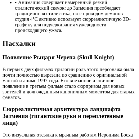
•
Анимация совершает намеренный резкий
стилистический скачок: до Затмения преобладает
традиционная стилистика, но с приходом демонов
студия 4°C активно использует сюрреалистичную 3D-
графику для подчеркивания чужеродности
происходящего ужаса.
Пасхалки
Появление Рыцаря-Черепа (Skull Knight)
В первых двух фильмах трилогии роль этого персонажа была
почти полностью вырезана по сравнению с оригинальной
мангой и аниме 1997 года. Его внезапное и эпичное
появление в третьем фильме стало сюрпризом для новых
зрителей и долгожданным каноничным моментом для старых
фанатов.
Сюрреалистичная архитектура ландшафта
Затмения (гигантские руки и переплетенные
лица)
Это визуальная отсылка к мрачным работам Иеронима Босха