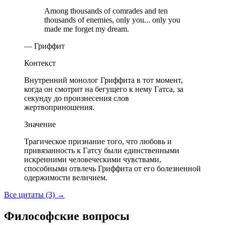
Among thousands of comrades and ten
thousands of enemies, only you... only you
made me forget my dream.
— Гриффит
Контекст
Внутренний монолог Гриффита в тот момент,
когда он смотрит на бегущего к нему Гатса, за
секунду до произнесения слов
жертвоприношения.
Значение
Трагическое признание того, что любовь и
привязанность к Гатсу были единственными
искренними человеческими чувствами,
способными отвлечь Гриффита от его болезненной
одержимости величием.
Все цитаты (3)
→
Философские вопросы