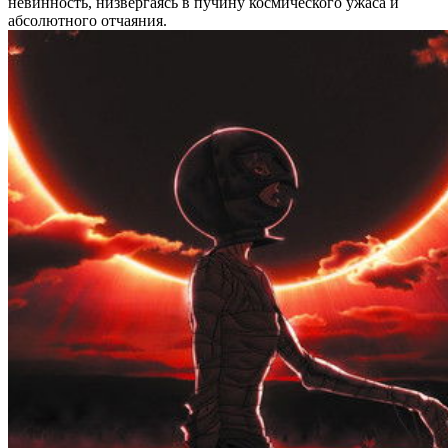
невинность, низвергаясь в пучину космического ужаса и
абсолютного отчаяния.