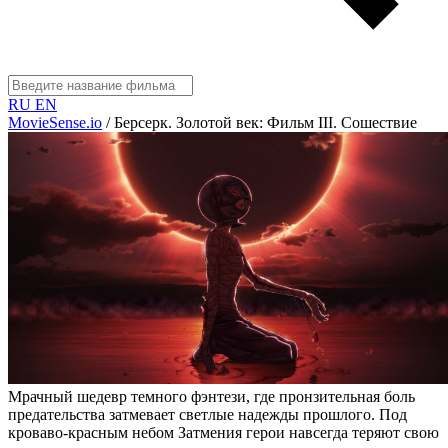
RU
EN
MovieSense.io
/
Берсерк. Золотой век: Фильм III. Сошествие
Мрачный шедевр темного фэнтези, где пронзительная боль
предательства затмевает светлые надежды прошлого. Под
кроваво-красным небом Затмения герои навсегда теряют свою