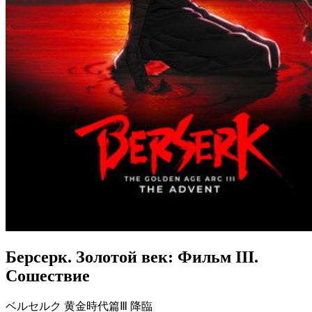
Берсерк. Золотой век: Фильм III.
Сошествие
ベルセルク 黄金時代篇Ⅲ 降臨