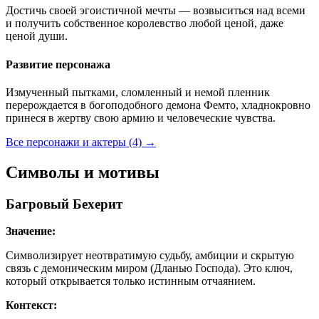
Достичь своей эгоистичной мечты — возвыситься над всеми
и получить собственное королевство любой ценой, даже
ценой души.
Развитие персонажа
Измученный пытками, сломленный и немой пленник
перерождается в богоподобного демона Фемто, хладнокровно
принеся в жертву свою армию и человеческие чувства.
Все персонажи и актеры (4)
→
Символы и мотивы
Багровый Бехерит
Значение:
Символизирует неотвратимую судьбу, амбиции и скрытую
связь с демоническим миром (Дланью Господа). Это ключ,
который открывается только истинным отчаянием.
Контекст: