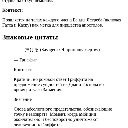
отдана на откуп демонам.
Контекст:
Появляется на телах каждого члена Банды Ястреба (включая
Гатса и Каску) как метка для пиршества апостолов.
Знаковые цитаты
捧げる (Sasageru / Я приношу жертву)
— Гриффит
Контекст
Краткий, но роковой ответ Гриффита на
предложение сущностей из Длани Господа во
время ритуала Затмения.
Значение
Слова абсолютного предательства, обозначающие
точку невозврата. Момент, когда амбиции
окончательно и бесповоротно уничтожают
человечность Гриффита.