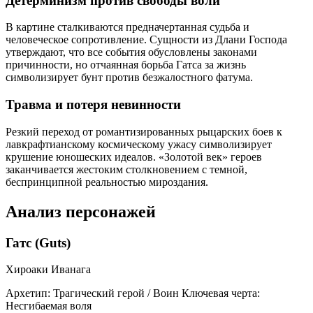
Детерминизм против свободы воли
В картине сталкиваются предначертанная судьба и
человеческое сопротивление. Сущности из Длани Господа
утверждают, что все события обусловлены законами
причинности, но отчаянная борьба Гатса за жизнь
символизирует бунт против безжалостного фатума.
Травма и потеря невинности
Резкий переход от романтизированных рыцарских боев к
лавкрафтианскому космическому ужасу символизирует
крушение юношеских идеалов. «Золотой век» героев
заканчивается жестоким столкновением с темной,
беспринципной реальностью мироздания.
Анализ персонажей
Гатс (Guts)
Хироаки Иванага
Архетип:
Трагический герой / Воин
Ключевая черта:
Несгибаемая воля