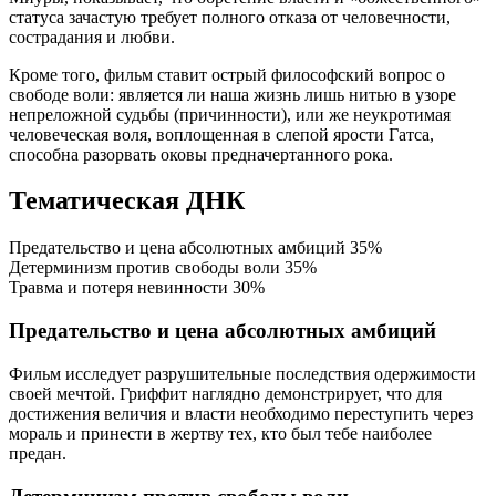
статуса зачастую требует полного отказа от человечности,
сострадания и любви.
Кроме того, фильм ставит острый философский вопрос о
свободе воли: является ли наша жизнь лишь нитью в узоре
непреложной судьбы (причинности), или же неукротимая
человеческая воля, воплощенная в слепой ярости Гатса,
способна разорвать оковы предначертанного рока.
Тематическая ДНК
Предательство и цена абсолютных амбиций
35%
Детерминизм против свободы воли
35%
Травма и потеря невинности
30%
Предательство и цена абсолютных амбиций
Фильм исследует разрушительные последствия одержимости
своей мечтой. Гриффит наглядно демонстрирует, что для
достижения величия и власти необходимо переступить через
мораль и принести в жертву тех, кто был тебе наиболее
предан.