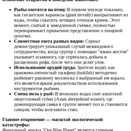
Рыбы охотятся на птиц:
В первом эпизоде показано,
как гигантские каранксы (giant trevally) выпрыгивают из
воды, чтобы схватить летящих птенцов крачек. Этот
момент, снятый в замедленной съёмке, полностью
переворачивает привычное представление о пищевой
цепочке.
Совместная охота разных видов:
Сериал
демонстрирует уникальный случай межвидового
сотрудничества, когда групер с помощью "языка жестов"
указывает осьминогу, где спряталась добыча в
расщелинах рифа, после чего они делят улов.
Использование орудий труда:
Зрители видят, как
оранжево-пятнистый таскфиш (tuskfish) методично
разбивает раковину моллюска о выбранный им коралл,
что является ярким доказательством использования
инструментов рыбами.
Смена пола у рыб:
В японских водах снят азиатский
овцеголовый губан (Asian sheepshead wrasse), где
доминирующая самка в группе меняет пол и становится
самцом, чтобы возглавить стаю.
Главное откровение — масштаб экологической
катастрофы:
Финальный эпизод "Our Blue Planet" является главным