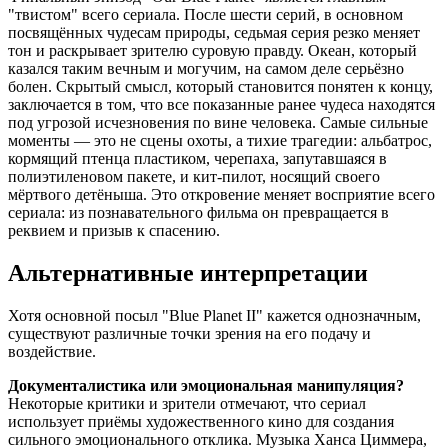
"твистом" всего сериала. После шести серий, в основном
посвящённых чудесам природы, седьмая серия резко меняет
тон и раскрывает зрителю суровую правду. Океан, который
казался таким вечным и могучим, на самом деле серьёзно
болен. Скрытый смысл, который становится понятен к концу,
заключается в том, что все показанные ранее чудеса находятся
под угрозой исчезновения по вине человека. Самые сильные
моменты — это не сцены охоты, а тихие трагедии: альбатрос,
кормящий птенца пластиком, черепаха, запутавшаяся в
полиэтиленовом пакете, и кит-пилот, носящий своего
мёртвого детёныша. Это откровение меняет восприятие всего
сериала: из познавательного фильма он превращается в
реквием и призыв к спасению.
Альтернативные интерпретации
Хотя основной посыл "Blue Planet II" кажется однозначным,
существуют различные точки зрения на его подачу и
воздействие.
Документалистика или эмоциональная манипуляция?
Некоторые критики и зрители отмечают, что сериал
использует приёмы художественного кино для создания
сильного эмоционального отклика. Музыка Ханса Циммера,