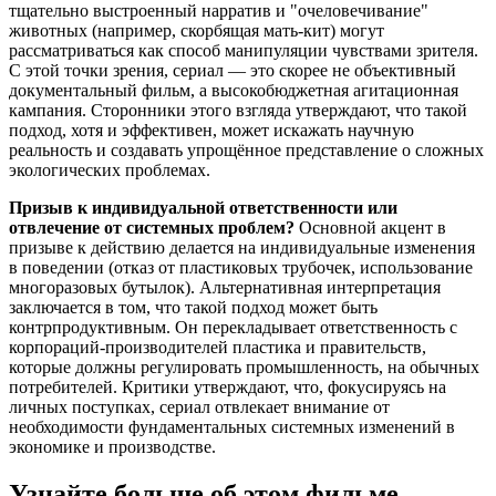
тщательно выстроенный нарратив и "очеловечивание"
животных (например, скорбящая мать-кит) могут
рассматриваться как способ манипуляции чувствами зрителя.
С этой точки зрения, сериал — это скорее не объективный
документальный фильм, а высокобюджетная агитационная
кампания. Сторонники этого взгляда утверждают, что такой
подход, хотя и эффективен, может искажать научную
реальность и создавать упрощённое представление о сложных
экологических проблемах.
Призыв к индивидуальной ответственности или
отвлечение от системных проблем?
Основной акцент в
призыве к действию делается на индивидуальные изменения
в поведении (отказ от пластиковых трубочек, использование
многоразовых бутылок). Альтернативная интерпретация
заключается в том, что такой подход может быть
контрпродуктивным. Он перекладывает ответственность с
корпораций-производителей пластика и правительств,
которые должны регулировать промышленность, на обычных
потребителей. Критики утверждают, что, фокусируясь на
личных поступках, сериал отвлекает внимание от
необходимости фундаментальных системных изменений в
экономике и производстве.
Узнайте больше об этом фильме