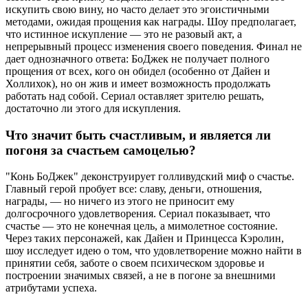
искупить свою вину, но часто делает это эгоистичными
методами, ожидая прощения как награды. Шоу предполагает,
что истинное искупление — это не разовый акт, а
непрерывный процесс изменения своего поведения. Финал не
дает однозначного ответа: БоДжек не получает полного
прощения от всех, кого он обидел (особенно от Дайен и
Холлихок), но он жив и имеет возможность продолжать
работать над собой. Сериал оставляет зрителю решать,
достаточно ли этого для искупления.
Что значит быть счастливым, и является ли
погоня за счастьем самоцелью?
"Конь БоДжек" деконструирует голливудский миф о счастье.
Главный герой пробует все: славу, деньги, отношения,
награды, — но ничего из этого не приносит ему
долгосрочного удовлетворения. Сериал показывает, что
счастье — это не конечная цель, а мимолетное состояние.
Через таких персонажей, как Дайен и Принцесса Кэролин,
шоу исследует идею о том, что удовлетворение можно найти в
принятии себя, заботе о своем психическом здоровье и
построении значимых связей, а не в погоне за внешними
атрибутами успеха.