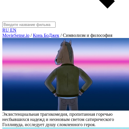
RU
EN
MovieSense.io
/
Конь БоДжек
/
Символизм и философия
Экзистенциальная трагикомедия, пропитанная горечью
несбывшихся надежд и неоновым светом сатирического
Голливуда, исследует душу сломленного героя.