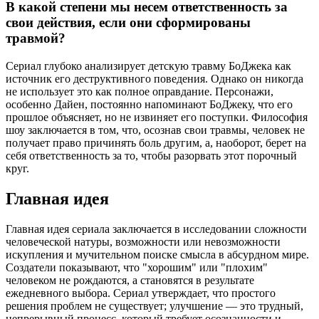
В какой степени мы несем ответственность за
свои действия, если они сформированы
травмой?
Сериал глубоко анализирует детскую травму БоДжека как
источник его деструктивного поведения. Однако он никогда
не использует это как полное оправдание. Персонажи,
особенно Дайен, постоянно напоминают БоДжеку, что его
прошлое объясняет, но не извиняет его поступки. Философия
шоу заключается в том, что, осознав свои травмы, человек не
получает право причинять боль другим, а, наоборот, берет на
себя ответственность за то, чтобы разорвать этот порочный
круг.
Главная идея
Главная идея сериала заключается в исследовании сложности
человеческой натуры, возможности или невозможности
искупления и мучительном поиске смысла в абсурдном мире.
Создатели показывают, что "хорошим" или "плохим"
человеком не рождаются, а становятся в результате
ежедневного выбора. Сериал утверждает, что простого
решения проблем не существует; улучшение — это трудный,
непрерывный процесс, который требует осознанности и