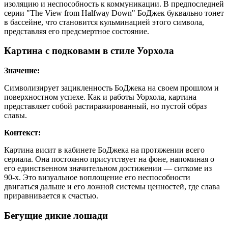
изоляцию и неспособность к коммуникации. В предпоследней
серии "The View from Halfway Down" БоДжек буквально тонет
в бассейне, что становится кульминацией этого символа,
представляя его предсмертное состояние.
Картина с подковами в стиле Уорхола
Значение:
Символизирует зацикленность БоДжека на своем прошлом и
поверхностном успехе. Как и работы Уорхола, картина
представляет собой растиражированный, но пустой образ
славы.
Контекст:
Картина висит в кабинете БоДжека на протяжении всего
сериала. Она постоянно присутствует на фоне, напоминая о
его единственном значительном достижении — ситкоме из
90-х. Это визуальное воплощение его неспособности
двигаться дальше и его ложной системы ценностей, где слава
приравнивается к счастью.
Бегущие дикие лошади