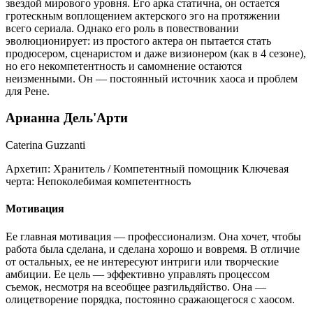
звездой мирового уровня. Его арка статична, он остается
гротескным воплощением актерского эго на протяжении
всего сериала. Однако его роль в повествовании
эволюционирует: из простого актера он пытается стать
продюсером, сценаристом и даже визионером (как в 4 сезоне),
но его некомпетентность и самомнение остаются
неизменными. Он — постоянный источник хаоса и проблем
для Рене.
Арианна Дель'Арти
Caterina Guzzanti
Архетип:
Хранитель / Компетентный помощник
Ключевая
черта:
Непоколебимая компетентность
Мотивация
Ее главная мотивация — профессионализм. Она хочет, чтобы
работа была сделана, и сделана хорошо и вовремя. В отличие
от остальных, ее не интересуют интриги или творческие
амбиции. Ее цель — эффективно управлять процессом
съемок, несмотря на всеобщее разгильдяйство. Она —
олицетворение порядка, постоянно сражающегося с хаосом.