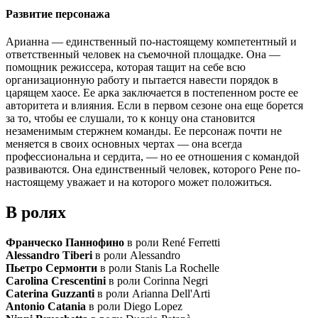
Развитие персонажа
Арианна — единственный по-настоящему компетентный и
ответственный человек на съемочной площадке. Она —
помощник режиссера, которая тащит на себе всю
организационную работу и пытается навести порядок в
царящем хаосе. Ее арка заключается в постепенном росте ее
авторитета и влияния. Если в первом сезоне она еще борется
за то, чтобы ее слушали, то к концу она становится
незаменимым стержнем команды. Ее персонаж почти не
меняется в своих основных чертах — она всегда
профессиональна и сердита, — но ее отношения с командой
развиваются. Она единственный человек, которого Рене по-
настоящему уважает и на которого может положиться.
В ролях
Франческо Паннофино
в роли René Ferretti
Alessandro Tiberi
в роли Alessandro
Пьетро Сермонти
в роли Stanis La Rochelle
Carolina Crescentini
в роли Corinna Negri
Caterina Guzzanti
в роли Arianna Dell'Arti
Antonio Catania
в роли Diego Lopez