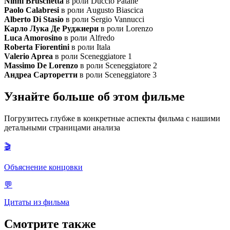
Ninni Bruschetta
в роли Duccio Patanè
Paolo Calabresi
в роли Augusto Biascica
Alberto Di Stasio
в роли Sergio Vannucci
Карло Лука Де Руджиери
в роли Lorenzo
Luca Amorosino
в роли Alfredo
Roberta Fiorentini
в роли Itala
Valerio Aprea
в роли Sceneggiatore 1
Massimo De Lorenzo
в роли Sceneggiatore 2
Андреа Сарторетти
в роли Sceneggiatore 3
Узнайте больше об этом фильме
Погрузитесь глубже в конкретные аспекты фильма с нашими
детальными страницами анализа
🎬
Объяснение концовки
💬
Цитаты из фильма
Смотрите также