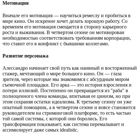
Мотивация
Вначале его мотивация — научиться ремеслу и пробиться в
мире кино. Он искренне хочет делать хорошую работу. Со
временем его мотивация смещается в сторону карьерного
роста и выживания. В четвертом сезоне он мотивирован
необходимостью соответствовать требованиям корпорации,
что ставит его в конфликт с бывшими коллегами.
Развитие персонажа
Алессандро начинает свой путь как наивный и восторженный
стажер, мечтающий о мире большого кино. Он — глаза
зрителя, через которые мы знакомимся с абсурдным миром
съемочной площадки. Его арка — это история взросления и
потери иллюзий. Постепенно он превращается из "раба" в
полноценного члена команды, впитывая ее цинизм, но при
этом сохраняя остатки идеализма. К третьему сезону он уже
опытный помощник, а в четвертом сезоне и вовсе становится
руководителем на стриминговой платформе, то есть частью
той самой системы, с которой они боролись. Его
трансформация показывает, как система перемалывает и
ассимилирует даже самых idealistic.