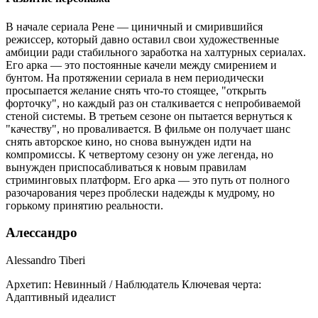
В начале сериала Рене — циничный и смирившийся
режиссер, который давно оставил свои художественные
амбиции ради стабильного заработка на халтурных сериалах.
Его арка — это постоянные качели между смирением и
бунтом. На протяжении сериала в нем периодически
просыпается желание снять что-то стоящее, "открыть
форточку", но каждый раз он сталкивается с непробиваемой
стеной системы. В третьем сезоне он пытается вернуться к
"качеству", но проваливается. В фильме он получает шанс
снять авторское кино, но снова вынужден идти на
компромиссы. К четвертому сезону он уже легенда, но
вынужден приспосабливаться к новым правилам
стриминговых платформ. Его арка — это путь от полного
разочарования через проблески надежды к мудрому, но
горькому принятию реальности.
Алессандро
Alessandro Tiberi
Архетип:
Невинный / Наблюдатель
Ключевая черта:
Адаптивный идеалист