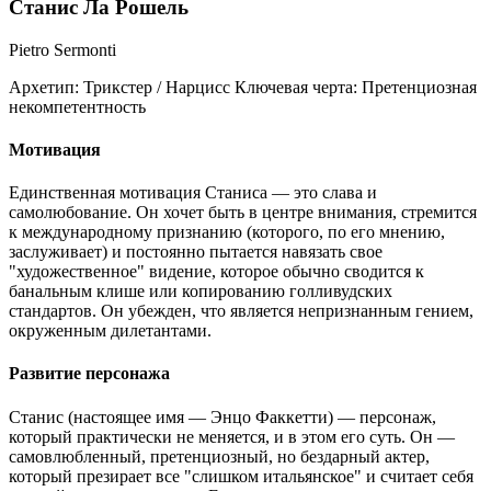
Станис Ла Рошель
Pietro Sermonti
Архетип:
Трикстер / Нарцисс
Ключевая черта:
Претенциозная
некомпетентность
Мотивация
Единственная мотивация Станиса — это слава и
самолюбование. Он хочет быть в центре внимания, стремится
к международному признанию (которого, по его мнению,
заслуживает) и постоянно пытается навязать свое
"художественное" видение, которое обычно сводится к
банальным клише или копированию голливудских
стандартов. Он убежден, что является непризнанным гением,
окруженным дилетантами.
Развитие персонажа
Станис (настоящее имя — Энцо Факкетти) — персонаж,
который практически не меняется, и в этом его суть. Он —
самовлюбленный, претенциозный, но бездарный актер,
который презирает все "слишком итальянское" и считает себя