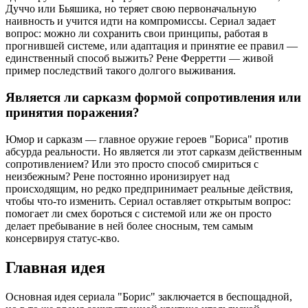
Дуччо или Бьяшика, но теряет свою первоначальную
наивность и учится идти на компромиссы. Сериал задает
вопрос: можно ли сохранить свои принципы, работая в
прогнившей системе, или адаптация и принятие ее правил —
единственный способ выжить? Рене Ферретти — живой
пример последствий такого долгого выживания.
Является ли сарказм формой сопротивления или
принятия поражения?
Юмор и сарказм — главное оружие героев "Бориса" против
абсурда реальности. Но является ли этот сарказм действенным
сопротивлением? Или это просто способ смириться с
неизбежным? Рене постоянно иронизирует над
происходящим, но редко предпринимает реальные действия,
чтобы что-то изменить. Сериал оставляет открытым вопрос:
помогает ли смех бороться с системой или же он просто
делает пребывание в ней более сносным, тем самым
консервируя статус-кво.
Главная идея
Основная идея сериала "Борис" заключается в беспощадной,