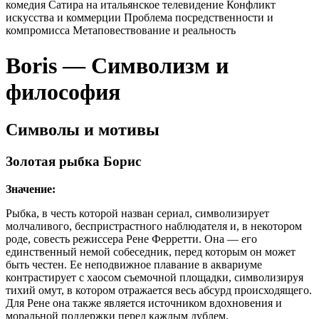
комедия
Сатира на итальянское телевидение
Конфликт
искусства и коммерции
Проблема посредственности и
компромисса
Метаповествование и реальность
Boris — Символизм и
философия
Символы и мотивы
Золотая рыбка Борис
Значение:
Рыбка, в честь которой назван сериал, символизирует
молчаливого, беспристрастного наблюдателя и, в некотором
роде, совесть режиссера Рене Ферретти. Она — его
единственный немой собеседник, перед которым он может
быть честен. Ее неподвижное плавание в аквариуме
контрастирует с хаосом съемочной площадки, символизируя
тихий омут, в котором отражается весь абсурд происходящего.
Для Рене она также является источником вдохновения и
моральной поддержки перед каждым дублем.