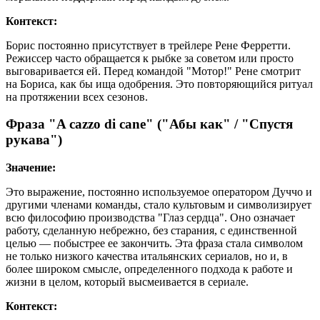
Контекст:
Борис постоянно присутствует в трейлере Рене Ферретти.
Режиссер часто обращается к рыбке за советом или просто
выговаривается ей. Перед командой "Мотор!" Рене смотрит
на Бориса, как бы ища одобрения. Это повторяющийся ритуал
на протяжении всех сезонов.
Фраза "A cazzo di cane" ("Абы как" / "Спустя
рукава")
Значение:
Это выражение, постоянно используемое оператором Дуччо и
другими членами команды, стало культовым и символизирует
всю философию производства "Глаз сердца". Оно означает
работу, сделанную небрежно, без старания, с единственной
целью — побыстрее ее закончить. Эта фраза стала символом
не только низкого качества итальянских сериалов, но и, в
более широком смысле, определенного подхода к работе и
жизни в целом, который высмеивается в сериале.
Контекст: