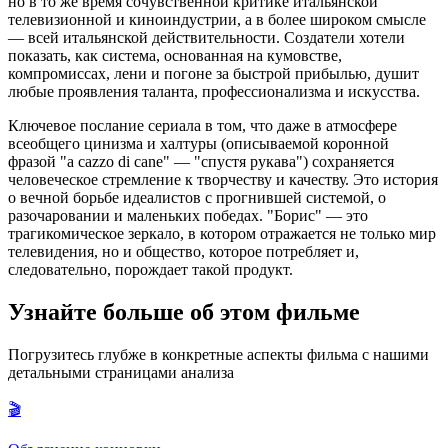
но в то же время сочувственной критике итальянской
телевизионной и киноиндустрии, а в более широком смысле
— всей итальянской действительности. Создатели хотели
показать, как система, основанная на кумовстве,
компромиссах, лени и погоне за быстрой прибылью, душит
любые проявления таланта, профессионализма и искусства.
Ключевое послание сериала в том, что даже в атмосфере
всеобщего цинизма и халтуры (описываемой коронной
фразой "a cazzo di cane" — "спустя рукава") сохраняется
человеческое стремление к творчеству и качеству. Это история
о вечной борьбе идеалистов с прогнившей системой, о
разочаровании и маленьких победах. "Борис" — это
трагикомическое зеркало, в котором отражается не только мир
телевидения, но и общество, которое потребляет и,
следовательно, порождает такой продукт.
Узнайте больше об этом фильме
Погрузитесь глубже в конкретные аспекты фильма с нашими
детальными страницами анализа
🎬