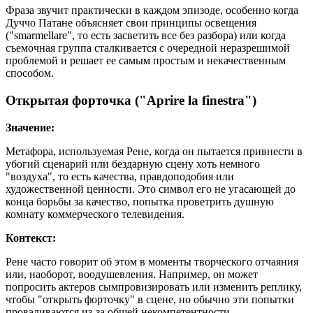
Фраза звучит практически в каждом эпизоде, особенно когда
Дуччо Патане объясняет свои принципы освещения
("smarmellare", то есть засветить все без разбора) или когда
съемочная группа сталкивается с очередной неразрешимой
проблемой и решает ее самым простым и некачественным
способом.
Открытая форточка ("Aprire la finestra")
Значение:
Метафора, используемая Рене, когда он пытается привнести в
убогий сценарий или бездарную сцену хоть немного
"воздуха", то есть качества, правдоподобия или
художественной ценности. Это символ его не угасающей до
конца борьбы за качество, попытка проветрить душную
комнату коммерческого телевидения.
Контекст:
Рене часто говорит об этом в моменты творческого отчаяния
или, наоборот, воодушевления. Например, он может
попросить актеров сымпровизировать или изменить реплику,
чтобы "открыть форточку" в сцене, но обычно эти попытки
проваливаются из-за общей некомпетентности.