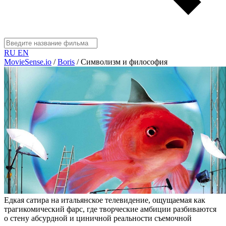
RU
EN
MovieSense.io
/
Boris
/
Символизм и философия
Едкая сатира на итальянское телевидение, ощущаемая как
трагикомический фарс, где творческие амбиции разбиваются
о стену абсурдной и циничной реальности съемочной