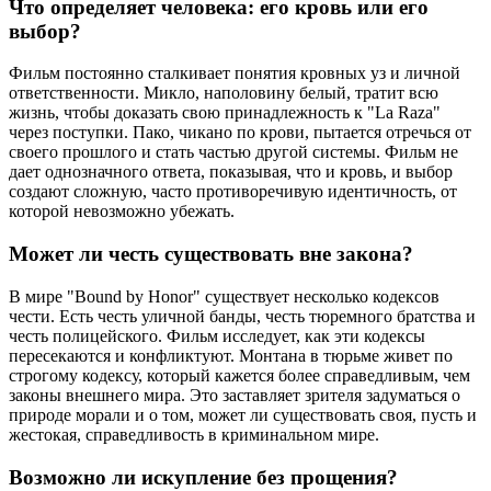
Что определяет человека: его кровь или его
выбор?
Фильм постоянно сталкивает понятия кровных уз и личной
ответственности. Микло, наполовину белый, тратит всю
жизнь, чтобы доказать свою принадлежность к "La Raza"
через поступки. Пако, чикано по крови, пытается отречься от
своего прошлого и стать частью другой системы. Фильм не
дает однозначного ответа, показывая, что и кровь, и выбор
создают сложную, часто противоречивую идентичность, от
которой невозможно убежать.
Может ли честь существовать вне закона?
В мире "Bound by Honor" существует несколько кодексов
чести. Есть честь уличной банды, честь тюремного братства и
честь полицейского. Фильм исследует, как эти кодексы
пересекаются и конфликтуют. Монтана в тюрьме живет по
строгому кодексу, который кажется более справедливым, чем
законы внешнего мира. Это заставляет зрителя задуматься о
природе морали и о том, может ли существовать своя, пусть и
жестокая, справедливость в криминальном мире.
Возможно ли искупление без прощения?