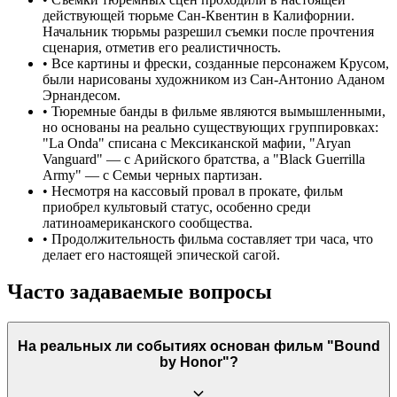
действующей тюрьме Сан-Квентин в Калифорнии.
Начальник тюрьмы разрешил съемки после прочтения
сценария, отметив его реалистичность.
•
Все картины и фрески, созданные персонажем Крусом,
были нарисованы художником из Сан-Антонио Аданом
Эрнандесом.
•
Тюремные банды в фильме являются вымышленными,
но основаны на реально существующих группировках:
"La Onda" списана с Мексиканской мафии, "Aryan
Vanguard" — с Арийского братства, а "Black Guerrilla
Army" — с Семьи черных партизан.
•
Несмотря на кассовый провал в прокате, фильм
приобрел культовый статус, особенно среди
латиноамериканского сообщества.
•
Продолжительность фильма составляет три часа, что
делает его настоящей эпической сагой.
Часто задаваемые вопросы
На реальных ли событиях основан фильм "Bound
by Honor"?