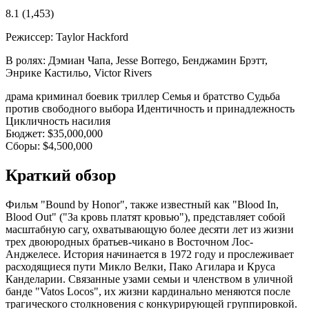
8.1
(1,453)
Режиссер:
Taylor Hackford
В ролях:
Дэмиан Чапа, Jesse Borrego, Бенджамин Брэтт,
Энрике Кастильо, Victor Rivers
драма
криминал
боевик
триллер
Семья и братство
Судьба
против свободного выбора
Идентичность и принадлежность
Цикличность насилия
Бюджет:
$35,000,000
Сборы:
$4,500,000
Краткий обзор
Фильм "Bound by Honor", также известный как "Blood In,
Blood Out" ("За кровь платят кровью"), представляет собой
масштабную сагу, охватывающую более десяти лет из жизни
трех двоюродных братьев-чикано в Восточном Лос-
Анджелесе. История начинается в 1972 году и прослеживает
расходящиеся пути Микло Велки, Пако Агилара и Круса
Канделарии. Связанные узами семьи и членством в уличной
банде "Vatos Locos", их жизни кардинально меняются после
трагического столкновения с конкурирующей группировкой.