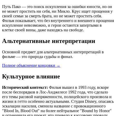
Путь Пако — это поиск искупления за ошибки юности, но он
не может простить ни себя, ни Микло. Крус ищет прощения у
своей семьи за смерть брата, но не может простить себя.
Фильм показывает, что без внутреннего и внешнего прощения
искупление невозможно, и герои остаются запертыми в
клетке своей вины, даже находясь на свободе.
Альтернативные интерпретации
Основной предмет для альтернативных интерпретаций в
фильме — это природа судьбы и финал.
Полное объяснение концовки
→
Культурное влияние
Исторический контекст:
Фильм вышел в 1993 году, вскоре
после беспорядков в Лос-Анджелесе 1992 года, что сделало
его темы расовой напряженности, полицейского произвола и
жизни в гетто особенно актуальными. Студия Disney, опасаясь
эскалации насилия, сменила название с провокационного
"Blood In, Blood Out" на более нейтральное "Bound by Honor"
и ограничила его прокат, что привело к кассовому провалу.