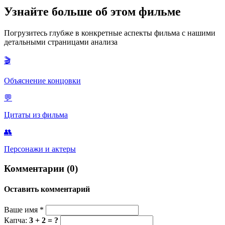
последствий. Это знак принадлежности к определенной
Нет, "La Onda", как и другие банды в фильме, является
Узнайте больше об этом фильме
субкультуре.
вымышленной. Однако она была создана по образу и подобию
реально существующей и очень влиятельной мексиканской
Погрузитесь глубже в конкретные аспекты фильма с нашими
тюремной банды "La Eme", также известной как
детальными страницами анализа
Мексиканская мафия. Сценаристы использовали реальные
прототипы для создания убедительной тюремной иерархии.
🎬
Объяснение концовки
💬
Цитаты из фильма
👥
Персонажи и актеры
Комментарии (0)
Оставить комментарий
Ваше имя
*
Капча:
3 + 2 = ?