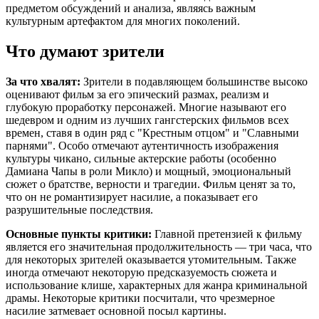
предметом обсуждений и анализа, являясь важным
культурным артефактом для многих поколений.
Что думают зрители
За что хвалят:
Зрители в подавляющем большинстве высоко
оценивают фильм за его эпический размах, реализм и
глубокую проработку персонажей. Многие называют его
шедевром и одним из лучших гангстерских фильмов всех
времен, ставя в один ряд с "Крестным отцом" и "Славными
парнями". Особо отмечают аутентичность изображения
культуры чикано, сильные актерские работы (особенно
Дамиана Чапы в роли Микло) и мощный, эмоциональный
сюжет о братстве, верности и трагедии. Фильм ценят за то,
что он не романтизирует насилие, а показывает его
разрушительные последствия.
Основные пункты критики:
Главной претензией к фильму
является его значительная продолжительность — три часа, что
для некоторых зрителей оказывается утомительным. Также
иногда отмечают некоторую предсказуемость сюжета и
использование клише, характерных для жанра криминальной
драмы. Некоторые критики посчитали, что чрезмерное
насилие затмевает основной посыл картины.