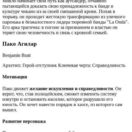
Микло начинает свой путь как аутсайдер, отчаянно
пытающийся доказать свою принадлежность к банде и
культуре чикано из-за своей смешанной крови. Попав в
тюрьму, он проходит жестокую трансформацию из уличного
паренька в безжалостного лидера тюремной банды "La Onda".
Его арка трагична: в погоне за признанием и властью он
теряет свою человечность и связь с кровной семьей.
Пако Агилар
Benjamin Bratt
Архетип:
Герой-отступник
Ключевая черта:
Справедливость
Мотивация
Пако движет
желание искупления и справедливости
. Он
верит, что, став полицейским, сможет изменить систему
изнутри и остановить насилие, которое разрушило его
юность. Он хочет навести порядок в хаосе, из которого сам
вышел.
Развитие персонажа