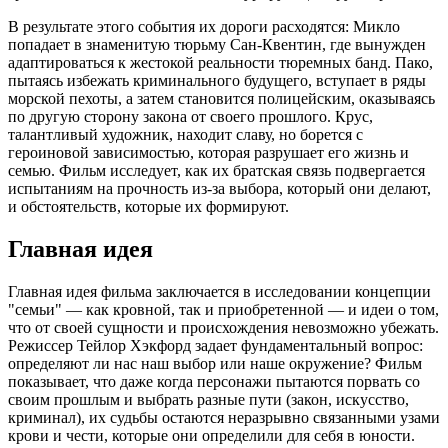
В результате этого события их дороги расходятся: Микло
попадает в знаменитую тюрьму Сан-Квентин, где вынужден
адаптироваться к жестокой реальности тюремных банд. Пако,
пытаясь избежать криминального будущего, вступает в ряды
морской пехоты, а затем становится полицейским, оказываясь
по другую сторону закона от своего прошлого. Крус,
талантливый художник, находит славу, но борется с
героиновой зависимостью, которая разрушает его жизнь и
семью. Фильм исследует, как их братская связь подвергается
испытаниям на прочность из-за выбора, который они делают,
и обстоятельств, которые их формируют.
Главная идея
Главная идея фильма заключается в исследовании концепции
"семьи" — как кровной, так и приобретенной — и идеи о том,
что от своей сущности и происхождения невозможно убежать.
Режиссер Тейлор Хэкфорд задает фундаментальный вопрос:
определяют ли нас наш выбор или наше окружение? Фильм
показывает, что даже когда персонажи пытаются порвать со
своим прошлым и выбрать разные пути (закон, искусство,
криминал), их судьбы остаются неразрывно связанными узами
крови и чести, которые они определили для себя в юности.