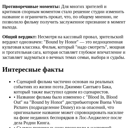
Противоречивые моменты:
Для многих зрителей и
критиков спорным моментом стало решение студии изменить
название и ограничить прокат, что, по общему мнению, не
позволило фильму получить заслуженное признание в момент
выхода.
Общий вердикт:
Несмотря на кассовый провал, зрительский
вердикт однозначен: "Bound by Honor" — это недооцененная
культовая классика. Фильм, который "надо смотреть", мощная
и трогательная сага, которая оставляет глубокое впечатление и
заставляет задуматься о вечных темах семьи, выбора и судьбы.
Интересные факты
•
Сценарий фильма частично основан на реальных
событиях из жизни поэта Джимми Сантьяго Бака,
который также выступил одним из сценаристов.
•
Название фильма было изменено с "Blood In, Blood
Out" на "Bound by Honor" дистрибьютором Buena Vista
Pictures (подразделение Disney) из-за опасений, что
оригинальное название может спровоцировать насилие
на фоне недавних беспорядков в Лос-Анджелесе после
дела Родни Кинга.
•
Съемки тюремных сцен проходили в настоящей