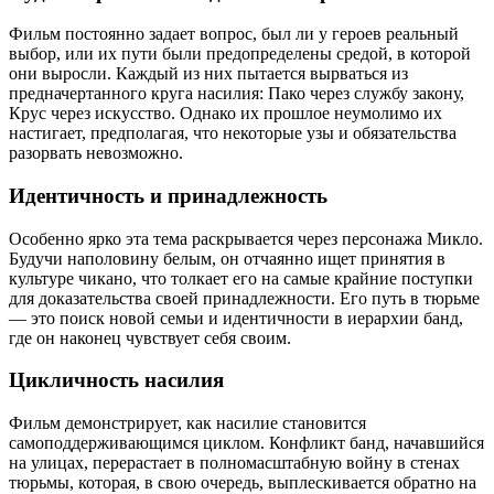
Фильм постоянно задает вопрос, был ли у героев реальный
выбор, или их пути были предопределены средой, в которой
они выросли. Каждый из них пытается вырваться из
предначертанного круга насилия: Пако через службу закону,
Крус через искусство. Однако их прошлое неумолимо их
настигает, предполагая, что некоторые узы и обязательства
разорвать невозможно.
Идентичность и принадлежность
Особенно ярко эта тема раскрывается через персонажа Микло.
Будучи наполовину белым, он отчаянно ищет принятия в
культуре чикано, что толкает его на самые крайние поступки
для доказательства своей принадлежности. Его путь в тюрьме
— это поиск новой семьи и идентичности в иерархии банд,
где он наконец чувствует себя своим.
Цикличность насилия
Фильм демонстрирует, как насилие становится
самоподдерживающимся циклом. Конфликт банд, начавшийся
на улицах, перерастает в полномасштабную войну в стенах
тюрьмы, которая, в свою очередь, выплескивается обратно на