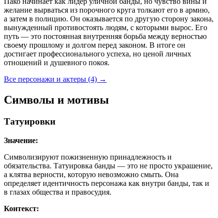
Пако начинает как лидер уличной банды, но чувство вины и
желание вырваться из порочного круга толкают его в армию,
а затем в полицию. Он оказывается по другую сторону закона,
вынужденный противостоять людям, с которыми вырос. Его
путь — это постоянная внутренняя борьба между верностью
своему прошлому и долгом перед законом. В итоге он
достигает профессионального успеха, но ценой личных
отношений и душевного покоя.
Все персонажи и актеры (4)
→
Символы и мотивы
Татуировки
Значение:
Символизируют пожизненную принадлежность и
обязательства. Татуировка банды — это не просто украшение,
а клятва верности, которую невозможно смыть. Она
определяет идентичность персонажа как внутри банды, так и
в глазах общества и правосудия.
Контекст: