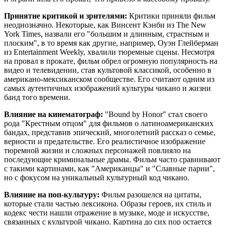
Принятие критикой и зрителями:
Критики приняли фильм
неоднозначно. Некоторые, как Винсент Кэнби из The New
York Times, назвали его "большим и длинным, страстным и
плоским", в то время как другие, например, Оуэн Глейберман
из Entertainment Weekly, хвалили тюремные сцены. Несмотря
на провал в прокате, фильм обрел огромную популярность на
видео и телевидении, став культовой классикой, особенно в
американо-мексиканском сообществе. Его считают одним из
самых аутентичных изображений культуры чикано и жизни
банд того времени.
Влияние на кинематограф:
"Bound by Honor" стал своего
рода "Крестным отцом" для фильмов о латиноамериканских
бандах, представив эпический, многолетний рассказ о семье,
верности и предательстве. Его реалистичное изображение
тюремной жизни и сложных персонажей повлияло на
последующие криминальные драмы. Фильм часто сравнивают
с такими картинами, как "Американцы" и "Славные парни",
но с фокусом на уникальный культурный код чикано.
Влияние на поп-культуру:
Фильм разошелся на цитаты,
которые стали частью лексикона. Образы героев, их стиль и
кодекс чести нашли отражение в музыке, моде и искусстве,
связанных с культурой чикано. Картина до сих пор остается