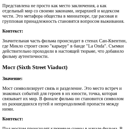
Представлена не просто как место заключения, а как
отдельный мир со своими законами, иерархией и кодексом
чести. Это метафора общества в миниатюре, где расовая и
групповая принадлежность становятся вопросом выживания.
Контекст:
Значительная часть фильма происходит в стенах Сан-Квентин,
где Микло строит свою "карьеру" в банде "La Onda". Съемки
действительно проходили в настоящей тюрьме, что добавило
фильму аутентичности.
Мост (Sixth Street Viaduct)
Значение:
Мост символизирует связь и разделение. Это место встреч и
знаковых событий для героев в их юности, точка, которая
связывает их мир. В финале фильма он становится символом
их разошедшихся путей и непреодолимой пропасти между
ними.
Контекст:
Под мостом происходят ключевые сцены в начале фильма. В