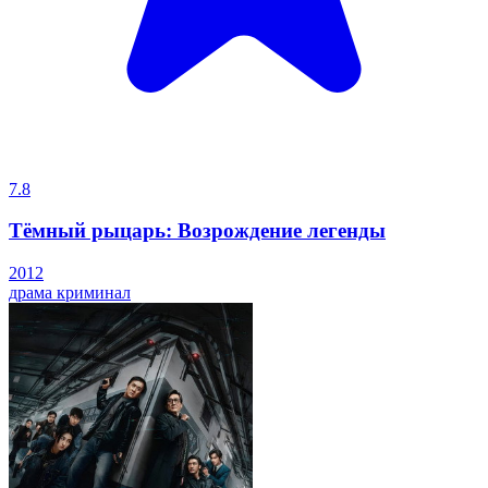
7.8
Тёмный рыцарь: Возрождение легенды
2012
драма
криминал