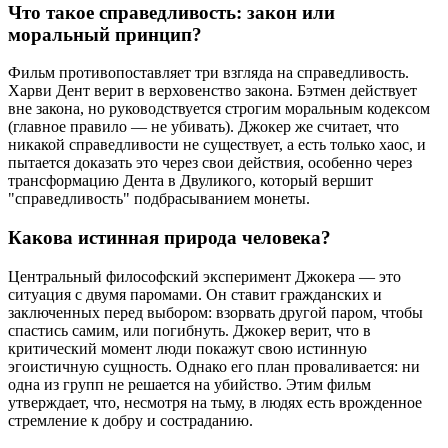
Что такое справедливость: закон или
моральный принцип?
Фильм противопоставляет три взгляда на справедливость.
Харви Дент верит в верховенство закона. Бэтмен действует
вне закона, но руководствуется строгим моральным кодексом
(главное правило — не убивать). Джокер же считает, что
никакой справедливости не существует, а есть только хаос, и
пытается доказать это через свои действия, особенно через
трансформацию Дента в Двуликого, который вершит
"справедливость" подбрасыванием монеты.
Какова истинная природа человека?
Центральный философский эксперимент Джокера — это
ситуация с двумя паромами. Он ставит гражданских и
заключенных перед выбором: взорвать другой паром, чтобы
спастись самим, или погибнуть. Джокер верит, что в
критический момент люди покажут свою истинную
эгоистичную сущность. Однако его план проваливается: ни
одна из групп не решается на убийство. Этим фильм
утверждает, что, несмотря на тьму, в людях есть врожденное
стремление к добру и состраданию.