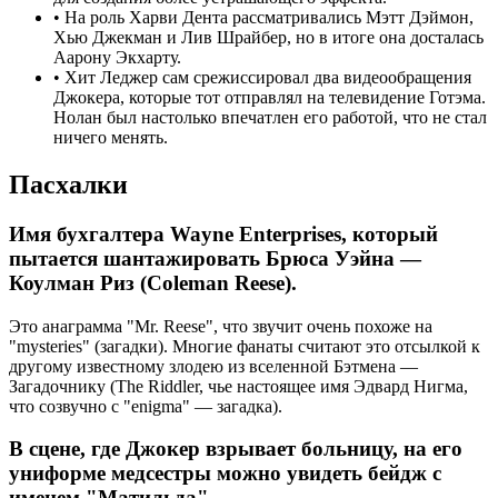
•
На роль Харви Дента рассматривались Мэтт Дэймон,
Хью Джекман и Лив Шрайбер, но в итоге она досталась
Аарону Экхарту.
•
Хит Леджер сам срежиссировал два видеообращения
Джокера, которые тот отправлял на телевидение Готэма.
Нолан был настолько впечатлен его работой, что не стал
ничего менять.
Пасхалки
Имя бухгалтера Wayne Enterprises, который
пытается шантажировать Брюса Уэйна —
Коулман Риз (Coleman Reese).
Это анаграмма "Mr. Reese", что звучит очень похоже на
"mysteries" (загадки). Многие фанаты считают это отсылкой к
другому известному злодею из вселенной Бэтмена —
Загадочнику (The Riddler, чье настоящее имя Эдвард Нигма,
что созвучно с "enigma" — загадка).
В сцене, где Джокер взрывает больницу, на его
униформе медсестры можно увидеть бейдж с
именем "Матильда".