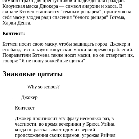
символ страха для преступников и надежды для граждан.
Клоунская маска Джокера — символ анархии и хаоса. В
финале Бэтмен становится "темным рыцарем", принимая на
себя маску злодея ради спасения "белого рыцаря" Готэма,
Харви Дента.
Контекст:
Бэтмен носит свою маску, чтобы защищать город. Джокер и
его банда используют клоунские маски во время ограблений.
Подражатели Бэтмена также носят маски, но он отвергает их,
говоря: "Я не ношу хоккейные щитки".
Знаковые цитаты
Why so serious?
— Джокер
Контекст
Джокер произносит эту фразу несколько раз, в
частности, во время вечеринки у Брюса Уэйна,
когда он рассказывает одну из версий
происхождения своих шрамов, угрожая Рэйчел