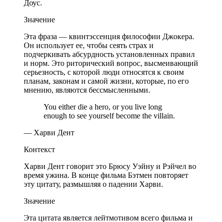
Доус.
Значение
Эта фраза — квинтэссенция философии Джокера.
Он использует ее, чтобы сеять страх и
подчеркивать абсурдность установленных правил
и норм. Это риторический вопрос, высмеивающий
серьезность, с которой люди относятся к своим
планам, законам и самой жизни, которые, по его
мнению, являются бессмысленными.
You either die a hero, or you live long
enough to see yourself become the villain.
— Харви Дент
Контекст
Харви Дент говорит это Брюсу Уэйну и Рэйчел во
время ужина. В конце фильма Бэтмен повторяет
эту цитату, размышляя о падении Харви.
Значение
Эта цитата является лейтмотивом всего фильма и