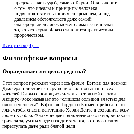
предсказывает судьбу самого Харви. Она говорит
о том, что идеалы и принципы человека
подвергаются испытаниям со временем, и под
давлением обстоятельств даже самый
благородный человек может сломаться и предать
то, во что верил. Фраза становится трагическим
пророчеством.
Все цитаты (4)
→
Философские вопросы
Оправдывает ли цель средства?
Этот вопрос проходит через весь фильм. Бэтмен для поимки
Джокера прибегает к нарушению частной жизни всех
жителей Готэма с помощью системы тотальной слежки.
Люциус Фокс называет это "слишком большой властью для
одного человека". В финале Гордон и Бэтмен прибегают ко
лжи, чтобы спасти репутацию Харви Дента и сохранить веру
людей в добро. Фильм не дает однозначного ответа, заставляя
зрителя задуматься, где находится черта, которую нельзя
переступать даже ради благой цели.