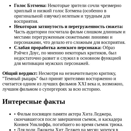
Голос Бэтмена:
Некоторые зрители сочли чрезмерно
хриплый и низкий голос Бэтмена (особенно в
оригинальной озвучке) нелепым и трудным для
восприятия.
Некоторая затянутость и перегруженность сюжета:
Часть аудитории посчитала фильм слишком длинным и
местами перегруженным сюжетными линиями и
персонажами, что делало его сложным для восприятия.
Слабая проработка женского персонажа:
Образ
Рэйчел Доус, по мнению некоторых критиков, был
недостаточно развит и служил в основном функцией
для мотивации мужских персонажей.
Общий вердикт:
Несмотря на незначительную критику,
"Темный рыцарь" был принят зрителями восторженно и
считается одним из лучших фильмов XXI века и, возможно,
лучшим фильмом о супергероях за всю историю.
Интересные факты
•
Фильм посвящен памяти актера Хита Леджера,
скончавшегося после завершения съемок, и каскадера
Конвея Уиклиффа, погибшего во время съемок трюка.
•
Для роли Джокера Хит Леджер на месяц заперся в