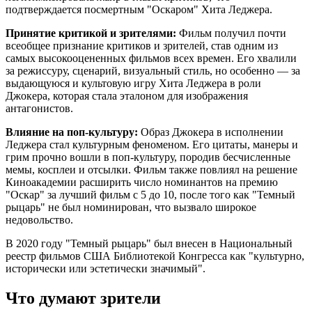
подтверждается посмертным "Оскаром" Хита Леджера.
Принятие критикой и зрителями:
Фильм получил почти
всеобщее признание критиков и зрителей, став одним из
самых высокооцененных фильмов всех времен. Его хвалили
за режиссуру, сценарий, визуальный стиль, но особенно — за
выдающуюся и культовую игру Хита Леджера в роли
Джокера, которая стала эталоном для изображения
антагонистов.
Влияние на поп-культуру:
Образ Джокера в исполнении
Леджера стал культурным феноменом. Его цитаты, манеры и
грим прочно вошли в поп-культуру, породив бесчисленные
мемы, косплеи и отсылки. Фильм также повлиял на решение
Киноакадемии расширить число номинантов на премию
"Оскар" за лучший фильм с 5 до 10, после того как "Темный
рыцарь" не был номинирован, что вызвало широкое
недовольство.
В 2020 году "Темный рыцарь" был внесен в Национальный
реестр фильмов США Библиотекой Конгресса как "культурно,
исторически или эстетически значимый".
Что думают зрители