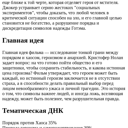
еще ближе к той черте, которая отделяет героя от мстителя.
Джокер устраивает серию жестоких "социальных
экспериментов", чтобы доказать, что любой человек в
критической ситуации способен на зло, и его главной целью
становится не богатство, а разрушение порядка и
дискредитация символов надежды Готэма.
Главная идея
Главная идея фильма — исследование тонкой грани между
порядком и хаосом, героизмом и анархией. Кристофер Нолан
задает вопрос: на что готово пойти общество и его
защитники, чтобы сохранить стабильность, и какова истинная
цена героизма? Фильм утверждает, что героем может быть
каждый, но истинный героизм заключается не в отсутствии
страха, а в способности делать правильный выбор перед
лицом невообразимого ужаса и личной трагедии. Это история
о том, что символы важнее людей, и иногда ложь, вселяющая
надежду, может быть полезнее, чем разрушительная правда.
Тематическая ДНК
Порядок против Хаоса
35%
Природа героизма и самопожертвования
30%