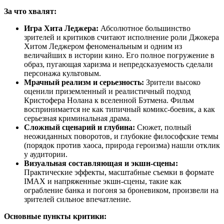
За что хвалят:
Игра Хита Леджера:
Абсолютное большинство
зрителей и критиков считают исполнение роли Джокера
Хитом Леджером феноменальным и одним из
величайших в истории кино. Его полное погружение в
образ, пугающая харизма и непредсказуемость сделали
персонажа культовым.
Мрачный реализм и серьезность:
Зрители высоко
оценили приземленный и реалистичный подход
Кристофера Нолана к вселенной Бэтмена. Фильм
воспринимается не как типичный комикс-боевик, а как
серьезная криминальная драма.
Сложный сценарий и глубина:
Сюжет, полный
неожиданных поворотов, и глубокие философские темы
(порядок против хаоса, природа героизма) нашли отклик
у аудитории.
Визуальная составляющая и экшн-сцены:
Практические эффекты, масштабные съемки в формате
IMAX и напряженные экшн-сцены, такие как
ограбление банка и погоня за броневиком, произвели на
зрителей сильное впечатление.
Основные пункты критики: