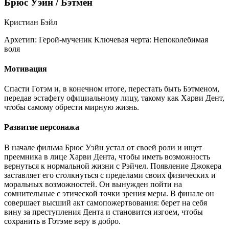
Брюс Уэйн / Бэтмен
Кристиан Бэйл
Архетип:
Герой-мученик
Ключевая черта:
Непоколебимая
воля
Мотивация
Спасти Готэм и, в конечном итоге, перестать быть Бэтменом,
передав эстафету официальному лицу, такому как Харви Дент,
чтобы самому обрести мирную жизнь.
Развитие персонажа
В начале фильма Брюс Уэйн устал от своей роли и ищет
преемника в лице Харви Дента, чтобы иметь возможность
вернуться к нормальной жизни с Рэйчел. Появление Джокера
заставляет его столкнуться с пределами своих физических и
моральных возможностей. Он вынужден пойти на
сомнительные с этической точки зрения меры. В финале он
совершает высший акт самопожертвования: берет на себя
вину за преступления Дента и становится изгоем, чтобы
сохранить в Готэме веру в добро.