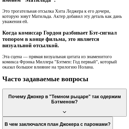
Это трогательная отсылка Хита Леджера к его дочери,
которую зовут Матильда. Актер добавил эту деталь как дань
уважения ей.
Когда комиссар Гордон разбивает Бэт-сигнал
топором в конце фильма, это является
визуальной отсылкой.
Эта сцена — прямая визуальная цитата из знаменитого
комикса Фрэнка Миллера "Бэтмен: Год первый", который
оказал большое влияние на трилогию Нолана.
Часто задаваемые вопросы
Почему Джокер в "Темном рыцаре" так одержим
Бэтменом?
Джокер видит в Бэтмене родственную душу, но с
В чем заключался план Джокера с паромами?
противоположным знаком. Он считает, что Бэтмен, как и он