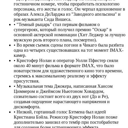
гостиничном номере, чтобы проработать психологию
персонажа, его жесты и голос. Он черпал вдохновение в
образах Алекса ДеЛарджа из "Заводного апельсина" и
рок-музыканта Сида Вишеса.
•
"Темный рыцарь" стал первым фильмом о
супергероях, который получил премию "Оскар" в
основной актерской номинации (Хит Леджер за лучшую
мужскую роль второго плана, посмертно).
•
Во время съемок сцены погони в Чикаго была разбита
одна из четырех существовавших на тот момент IMAX-
камер.
•
Кристофер Нолан и оператор Уолли Пфистер сняли
около 40 минут фильма в формате IMAX, что было
новаторством для художественного кино того времени,
стремясь к максимальному реализму и эффекту
присутствия.
•
Музыкальная тема Джокера, написанная Хансом
Циммером и Джеймсом Ньютоном Ховардом,
сознательно состоит всего из двух нот (До и Ре),
создавая ощущение нарастающего напряжения и
дискомфорта.
•
Низкий, гортанный голос Бэтмена был идеей
Кристиана Бэйла. Режиссер Кристофер Нолан позже
дополнительно занизил его тембр при постобработке
для создания более устрашающего эффекта.