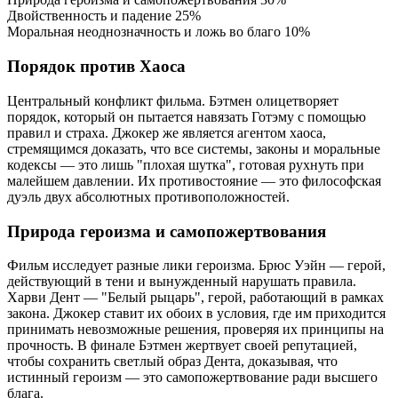
Двойственность и падение
25%
Моральная неоднозначность и ложь во благо
10%
Порядок против Хаоса
Центральный конфликт фильма. Бэтмен олицетворяет
порядок, который он пытается навязать Готэму с помощью
правил и страха. Джокер же является агентом хаоса,
стремящимся доказать, что все системы, законы и моральные
кодексы — это лишь "плохая шутка", готовая рухнуть при
малейшем давлении. Их противостояние — это философская
дуэль двух абсолютных противоположностей.
Природа героизма и самопожертвования
Фильм исследует разные лики героизма. Брюс Уэйн — герой,
действующий в тени и вынужденный нарушать правила.
Харви Дент — "Белый рыцарь", герой, работающий в рамках
закона. Джокер ставит их обоих в условия, где им приходится
принимать невозможные решения, проверяя их принципы на
прочность. В финале Бэтмен жертвует своей репутацией,
чтобы сохранить светлый образ Дента, доказывая, что
истинный героизм — это самопожертвование ради высшего
блага.