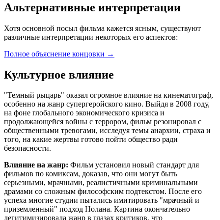
Альтернативные интерпретации
Хотя основной посыл фильма кажется ясным, существуют
различные интерпретации некоторых его аспектов:
Полное объяснение концовки
→
Культурное влияние
"Темный рыцарь" оказал огромное влияние на кинематограф,
особенно на жанр супергеройского кино. Выйдя в 2008 году,
на фоне глобального экономического кризиса и
продолжающейся войны с террором, фильм резонировал с
общественными тревогами, исследуя темы анархии, страха и
того, на какие жертвы готово пойти общество ради
безопасности.
Влияние на жанр:
Фильм установил новый стандарт для
фильмов по комиксам, доказав, что они могут быть
серьезными, мрачными, реалистичными криминальными
драмами со сложным философским подтекстом. После его
успеха многие студии пытались имитировать "мрачный и
приземленный" подход Нолана. Картина окончательно
легитимизировала жанр в глазах критиков, что