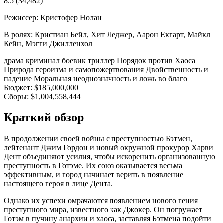
8.5
(34,482)
Режиссер:
Кристофер Нолан
В ролях:
Кристиан Бейл, Хит Леджер, Аарон Екгарт, Майкл
Кейн, Мэгги Джилленхол
драма
криминал
боевик
триллер
Порядок против Хаоса
Природа героизма и самопожертвования
Двойственность и
падение
Моральная неоднозначность и ложь во благо
Бюджет:
$185,000,000
Сборы:
$1,004,558,444
Краткий обзор
В продолжении своей войны с преступностью Бэтмен,
лейтенант Джим Гордон и новый окружной прокурор Харви
Дент объединяют усилия, чтобы искоренить организованную
преступность в Готэме. Их союз оказывается весьма
эффективным, и город начинает верить в появление
настоящего героя в лице Дента.
Однако их успехи омрачаются появлением нового гения
преступного мира, известного как Джокер. Он погружает
Готэм в пучину анархии и хаоса, заставляя Бэтмена подойти