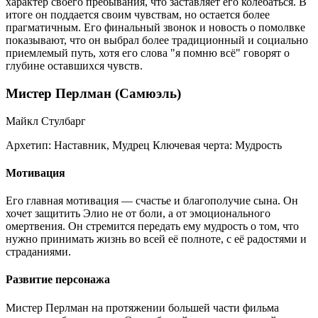
характер своего пребывания, что заставляет его колебаться. В
итоге он поддается своим чувствам, но остается более
прагматичным. Его финальный звонок и новость о помолвке
показывают, что он выбрал более традиционный и социально
приемлемый путь, хотя его слова "я помню всё" говорят о
глубине оставшихся чувств.
Мистер Перлман (Самюэль)
Майкл Стулбарг
Архетип:
Наставник, Мудрец
Ключевая черта:
Мудрость
Мотивация
Его главная мотивация — счастье и благополучие сына. Он
хочет защитить Элио не от боли, а от эмоционального
омертвения. Он стремится передать ему мудрость о том, что
нужно принимать жизнь во всей её полноте, с её радостями и
страданиями.
Развитие персонажа
Мистер Перлман на протяжении большей части фильма