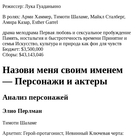
Режиссер:
Лука Гуаданьино
В ролях:
Арми Хаммер, Тимоти Шаламе, Майкл Сталберг,
Амира Казар, Esther Garrel
драма
мелодрама
Первая любовь и сексуальное пробуждение
Память, ностальгия и быстротечность времени
Принятие и
семья
Искусство, культура и природа как фон для чувств
Бюджет:
$3,500,000
Сборы:
$43,143,046
Назови меня своим именем
— Персонажи и актеры
Анализ персонажей
Элио Перлман
Тимоти Шаламе
Архетип:
Герой-протагонист, Невинный
Ключевая черта: