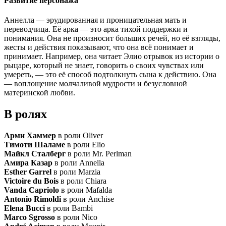
Развитие персонажа
Аннелла — эрудированная и проницательная мать и
переводчица. Её арка — это арка тихой поддержки и
понимания. Она не произносит больших речей, но её взгляды,
жесты и действия показывают, что она всё понимает и
принимает. Например, она читает Элио отрывок из истории о
рыцаре, который не знает, говорить о своих чувствах или
умереть, — это её способ подтолкнуть сына к действию. Она
— воплощение молчаливой мудрости и безусловной
материнской любви.
В ролях
Арми Хаммер
в роли Oliver
Тимоти Шаламе
в роли Elio
Майкл Сталберг
в роли Mr. Perlman
Амира Казар
в роли Annella
Esther Garrel
в роли Marzia
Victoire du Bois
в роли Chiara
Vanda Capriolo
в роли Mafalda
Antonio Rimoldi
в роли Anchise
Elena Bucci
в роли Bambi
Marco Sgrosso
в роли Nico