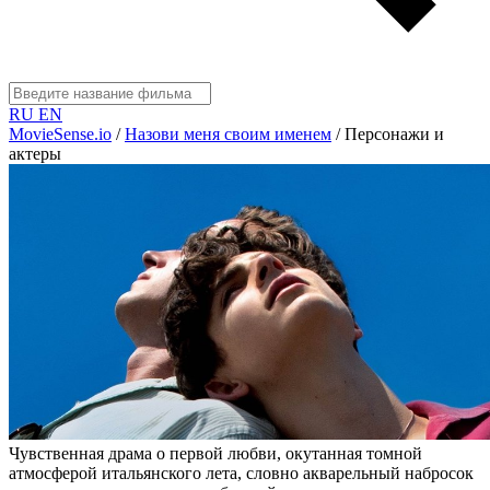
RU
EN
MovieSense.io
/
Назови меня своим именем
/
Персонажи и
актеры
Чувственная драма о первой любви, окутанная томной
атмосферой итальянского лета, словно акварельный набросок