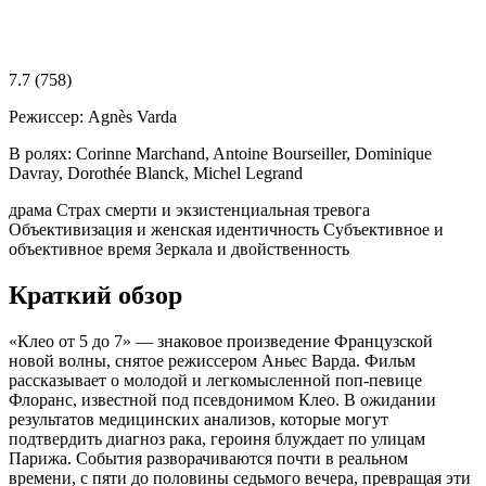
7.7
(758)
Режиссер:
Agnès Varda
В ролях:
Corinne Marchand, Antoine Bourseiller, Dominique
Davray, Dorothée Blanck, Michel Legrand
драма
Страх смерти и экзистенциальная тревога
Объективизация и женская идентичность
Субъективное и
объективное время
Зеркала и двойственность
Краткий обзор
«Клео от 5 до 7» — знаковое произведение Французской
новой волны, снятое режиссером Аньес Варда. Фильм
рассказывает о молодой и легкомысленной поп-певице
Флоранс, известной под псевдонимом Клео. В ожидании
результатов медицинских анализов, которые могут
подтвердить диагноз рака, героиня блуждает по улицам
Парижа. События разворачиваются почти в реальном
времени, с пяти до половины седьмого вечера, превращая эти