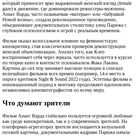
который привносит ярко выраженный женский взгляд (female
gaze) в движение, где доминировали режиссеры-мужчины.
Аньес Варда, часто называемая «матерью» или «бабушкой
Новой волны», создала революционное произведение,
объединившее документальную стилистику улиц Парижа с
глубоким психологизмом и игрой с реальным временем.
Фильм оказал колоссальное влияние на феминистскую
кинокритику, став классическим примером деконструкции
женской объективизации. Анализ того, как Клео
воспринимает себя через зеркала, часто используется в курсах
по теории кино в контексте психоанализа Жака Лакана.
Картина до сих пор занимает высокие позиции в списках
величайших фильмов всех времен (например, 14-е место в
опросе критиков Sight & Sound 2022 года). Эстетика фильма и
инновационный подход к монтажу продолжают вдохновлять
независимых кинематографистов по всему миру.
Что думают зрители
Фильм Аньес Варда стабильно пользуется огромной любовью
как среди кинокритиков, так и у современных зрителей. На
платформах-агрегаторах зрители восхищаются визуальной
поэзией картины, документальными кадрами Парижа начала