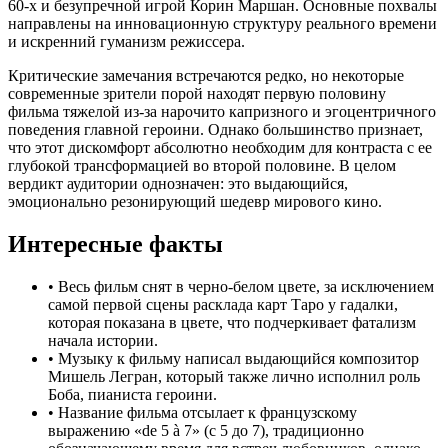
60-х и безупречной игрой Корин Маршан. Основные похвалы
направлены на инновационную структуру реального времени
и искренний гуманизм режиссера.
Критические замечания встречаются редко, но некоторые
современные зрители порой находят первую половину
фильма тяжелой из-за нарочито капризного и эгоцентричного
поведения главной героини. Однако большинство признает,
что этот дискомфорт абсолютно необходим для контраста с ее
глубокой трансформацией во второй половине. В целом
вердикт аудитории однозначен: это выдающийся,
эмоционально резонирующий шедевр мирового кино.
Интересные факты
•
Весь фильм снят в черно-белом цвете, за исключением
самой первой сцены расклада карт Таро у гадалки,
которая показана в цвете, что подчеркивает фатализм
начала истории.
•
Музыку к фильму написал выдающийся композитор
Мишель Легран, который также лично исполнил роль
Боба, пианиста героини.
•
Название фильма отсылает к французскому
выражению «de 5 à 7» (с 5 до 7), традиционно