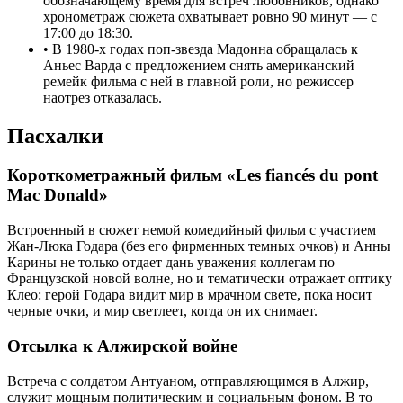
обозначающему время для встреч любовников, однако
хронометраж сюжета охватывает ровно 90 минут — с
17:00 до 18:30.
•
В 1980-х годах поп-звезда Мадонна обращалась к
Аньес Варда с предложением снять американский
ремейк фильма с ней в главной роли, но режиссер
наотрез отказалась.
Пасхалки
Короткометражный фильм «Les fiancés du pont
Mac Donald»
Встроенный в сюжет немой комедийный фильм с участием
Жан-Люка Годара (без его фирменных темных очков) и Анны
Карины не только отдает дань уважения коллегам по
Французской новой волне, но и тематически отражает оптику
Клео: герой Годара видит мир в мрачном свете, пока носит
черные очки, и мир светлеет, когда он их снимает.
Отсылка к Алжирской войне
Встреча с солдатом Антуаном, отправляющимся в Алжир,
служит мощным политическим и социальным фоном. В то