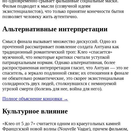
но одновременно срывает фальшивые социальные маски.
Фильм подводит к мысли (созвучной идеям
экзистенциалистов), что только принятие конечности бытия
позволяет человеку жить аутентично.
Альтернативные интерпретации
Смысл финала вызывает множество дискуссий. Одно из
прочтений рассматривает появление солдата Антуана как
традиционный романтический троп: Клео «спасается»
мужчиной, что некоторые критики считали уступкой
патриархальным нормам. Однако альтернативная, более
распространенная интерпретация гласит, что Антуан — это не
спаситель, а зеркало подлинной связи; их отношения в финале
не обязательно романтические, это скорее экзистенциальная
солидарность двух людей, столкнувшихся с неминуемой
угрозой смерти (болезнь для нее, война для него).
Полное объяснение концовки
→
Культурное влияние
«Клео от 5 до 7» считается одним из краеугольных камней
Французской новой волны (Nouvelle Vague), причем фильмом,