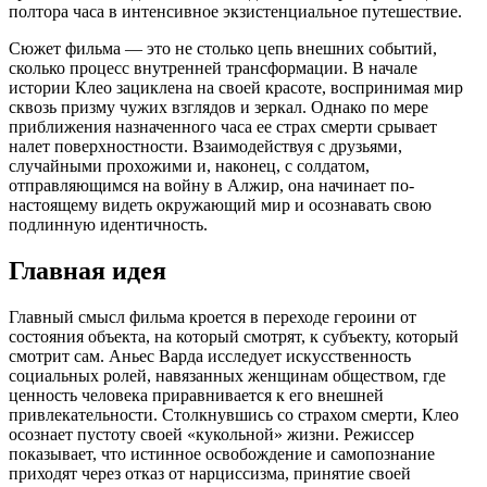
полтора часа в интенсивное экзистенциальное путешествие.
Сюжет фильма — это не столько цепь внешних событий,
сколько процесс внутренней трансформации. В начале
истории Клео зациклена на своей красоте, воспринимая мир
сквозь призму чужих взглядов и зеркал. Однако по мере
приближения назначенного часа ее страх смерти срывает
налет поверхностности. Взаимодействуя с друзьями,
случайными прохожими и, наконец, с солдатом,
отправляющимся на войну в Алжир, она начинает по-
настоящему видеть окружающий мир и осознавать свою
подлинную идентичность.
Главная идея
Главный смысл фильма кроется в переходе героини от
состояния объекта, на который смотрят, к субъекту, который
смотрит сам. Аньес Варда исследует искусственность
социальных ролей, навязанных женщинам обществом, где
ценность человека приравнивается к его внешней
привлекательности. Столкнувшись со страхом смерти, Клео
осознает пустоту своей «кукольной» жизни. Режиссер
показывает, что истинное освобождение и самопознание
приходят через отказ от нарциссизма, принятие своей