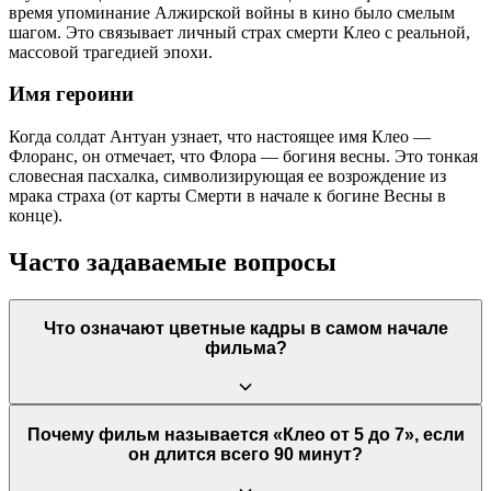
время упоминание Алжирской войны в кино было смелым
шагом. Это связывает личный страх смерти Клео с реальной,
массовой трагедией эпохи.
Имя героини
Когда солдат Антуан узнает, что настоящее имя Клео —
Флоранс, он отмечает, что Флора — богиня весны. Это тонкая
словесная пасхалка, символизирующая ее возрождение из
мрака страха (от карты Смерти в начале к богине Весны в
конце).
Часто задаваемые вопросы
Что означают цветные кадры в самом начале
фильма?
Пролог у гадалки — единственная цветная сцена в фильме.
Почему фильм называется «Клео от 5 до 7», если
Это подчеркивает фатализм происходящего и резко
он длится всего 90 минут?
контрастирует с черно-белой реальностью, в которой Клео
предстоит прожить следующие 90 минут своей жизни.