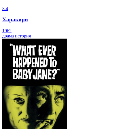
8.4
Харакири
1962
драма
история