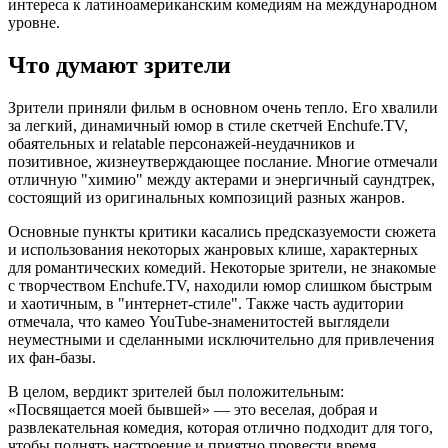
интереса к латиноамериканским комедиям на международном
уровне.
Что думают зрители
Зрители приняли фильм в основном очень тепло. Его хвалили
за легкий, динамичный юмор в стиле скетчей Enchufe.TV,
обаятельных и relatable персонажей-неудачников и
позитивное, жизнеутверждающее послание. Многие отмечали
отличную "химию" между актерами и энергичный саундтрек,
состоящий из оригинальных композиций разных жанров.
Основные пункты критики касались предсказуемости сюжета
и использования некоторых жанровых клише, характерных
для романтических комедий. Некоторые зрители, не знакомые
с творчеством Enchufe.TV, находили юмор слишком быстрым
и хаотичным, в "интернет-стиле". Также часть аудитории
отмечала, что камео YouTube-знаменитостей выглядели
неуместными и сделанными исключительно для привлечения
их фан-базы.
В целом, вердикт зрителей был положительным:
«Посвящается моей бывшей» — это веселая, добрая и
развлекательная комедия, которая отлично подходит для того,
чтобы поднять настроение и приятно провести время,