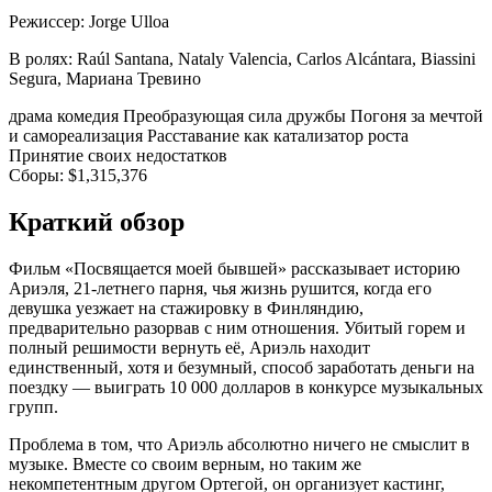
Режиссер:
Jorge Ulloa
В ролях:
Raúl Santana, Nataly Valencia, Carlos Alcántara, Biassini
Segura, Мариана Тревино
драма
комедия
Преобразующая сила дружбы
Погоня за мечтой
и самореализация
Расставание как катализатор роста
Принятие своих недостатков
Сборы:
$1,315,376
Краткий обзор
Фильм «Посвящается моей бывшей» рассказывает историю
Ариэля, 21-летнего парня, чья жизнь рушится, когда его
девушка уезжает на стажировку в Финляндию,
предварительно разорвав с ним отношения. Убитый горем и
полный решимости вернуть её, Ариэль находит
единственный, хотя и безумный, способ заработать деньги на
поездку — выиграть 10 000 долларов в конкурсе музыкальных
групп.
Проблема в том, что Ариэль абсолютно ничего не смыслит в
музыке. Вместе со своим верным, но таким же
некомпетентным другом Ортегой, он организует кастинг,