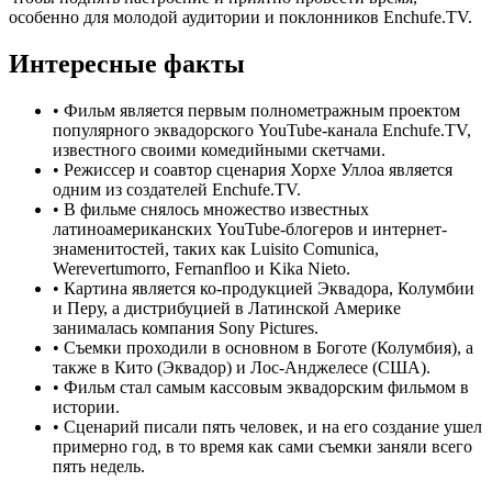
особенно для молодой аудитории и поклонников Enchufe.TV.
Интересные факты
•
Фильм является первым полнометражным проектом
популярного эквадорского YouTube-канала Enchufe.TV,
известного своими комедийными скетчами.
•
Режиссер и соавтор сценария Хорхе Уллоа является
одним из создателей Enchufe.TV.
•
В фильме снялось множество известных
латиноамериканских YouTube-блогеров и интернет-
знаменитостей, таких как Luisito Comunica,
Werevertumorro, Fernanfloo и Kika Nieto.
•
Картина является ко-продукцией Эквадора, Колумбии
и Перу, а дистрибуцией в Латинской Америке
занималась компания Sony Pictures.
•
Съемки проходили в основном в Боготе (Колумбия), а
также в Кито (Эквадор) и Лос-Анджелесе (США).
•
Фильм стал самым кассовым эквадорским фильмом в
истории.
•
Сценарий писали пять человек, и на его создание ушел
примерно год, в то время как сами съемки заняли всего
пять недель.