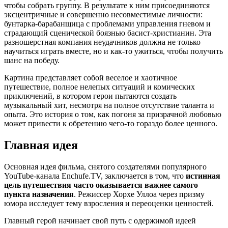
чтобы собрать группу. В результате к ним присоединяются
эксцентричные и совершенно несовместимые личности:
бунтарка-барабанщица с проблемами управления гневом и
страдающий сценической боязнью басист-христианин. Эта
разношерстная компания неудачников должна не только
научиться играть вместе, но и как-то ужиться, чтобы получить
шанс на победу.
Картина представляет собой веселое и хаотичное
путешествие, полное нелепых ситуаций и комических
приключений, в котором герои пытаются создать
музыкальный хит, несмотря на полное отсутствие таланта и
опыта. Это история о том, как погоня за призрачной любовью
может привести к обретению чего-то гораздо более ценного.
Главная идея
Основная идея фильма, снятого создателями популярного
YouTube-канала Enchufe.TV, заключается в том, что
истинная
цель путешествия часто оказывается важнее самого
пункта назначения
. Режиссер Хорхе Уллоа через призму
юмора исследует тему взросления и переоценки ценностей.
Главный герой начинает свой путь с одержимой идеей