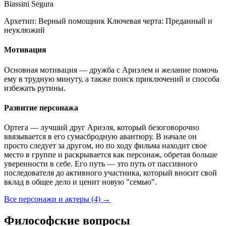
Biassini Segura
Архетип:
Верный помощник
Ключевая черта:
Преданный и
неуклюжий
Мотивация
Основная мотивация — дружба с Ариэлем и желание помочь
ему в трудную минуту, а также поиск приключений и способа
избежать рутины.
Развитие персонажа
Ортега — лучший друг Ариэля, который безоговорочно
ввязывается в его сумасбродную авантюру. В начале он
просто следует за другом, но по ходу фильма находит свое
место в группе и раскрывается как персонаж, обретая больше
уверенности в себе. Его путь — это путь от пассивного
последователя до активного участника, который вносит свой
вклад в общее дело и ценит новую "семью".
Все персонажи и актеры (4)
→
Философские вопросы