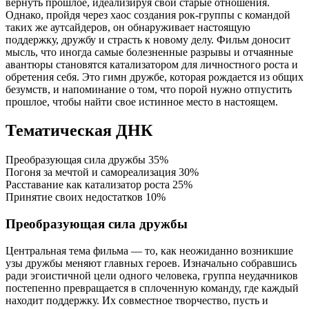
вернуть прошлое, идеализируя свои старые отношения.
Однако, пройдя через хаос создания рок-группы с командой
таких же аутсайдеров, он обнаруживает настоящую
поддержку, дружбу и страсть к новому делу. Фильм доносит
мысль, что иногда самые болезненные разрывы и отчаянные
авантюры становятся катализатором для личностного роста и
обретения себя. Это гимн дружбе, которая рождается из общих
безумств, и напоминание о том, что порой нужно отпустить
прошлое, чтобы найти свое истинное место в настоящем.
Тематическая ДНК
Преобразующая сила дружбы
35%
Погоня за мечтой и самореализация
30%
Расставание как катализатор роста
25%
Принятие своих недостатков
10%
Преобразующая сила дружбы
Центральная тема фильма — то, как неожиданно возникшие
узы дружбы меняют главных героев. Изначально собравшись
ради эгоистичной цели одного человека, группа неудачников
постепенно превращается в сплоченную команду, где каждый
находит поддержку. Их совместное творчество, пусть и