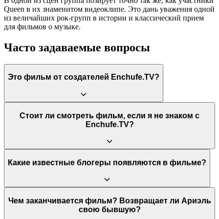
В одной из сцен группа позирует точно так же, как участники
Queen в их знаменитом видеоклипе. Это дань уважения одной
из величайших рок-групп в истории и классический прием
для фильмов о музыке.
Часто задаваемые вопросы
Это фильм от создателей Enchufe.TV?
Да, «Посвящается моей бывшей» — это первый
Стоит ли смотреть фильм, если я не знаком с
полнометражный фильм, созданный командой популярного
Enchufe.TV?
эквадорского YouTube-канала Enchufe.TV. Режиссером
выступил один из основателей канала, Хорхе Уллоа, а главные
роли исполнили актеры, известные по скетчам канала.
Да, вполне. Хотя фильм содержит много отсылок и юмор в
Какие известные блогеры появляются в фильме?
стиле канала, его сюжет о создании музыкальной группы и
погоне за любовью является универсальным и понятным для
любой аудитории. Это самостоятельная история, которая не
требует предварительного знакомства с творчеством
В фильме есть множество камео популярных
Чем заканчивается фильм? Возвращает ли Ариэль
создателей.
латиноамериканских YouTube-звезд. Среди них можно
свою бывшую?
увидеть Luisito Comunica, Werevertumorro, Fernanfloo, YosStop,