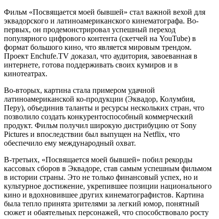
Фильм «Посвящается моей бывшей» стал важной вехой для
эквадорского и латиноамериканского кинематографа. Во-
первых, он продемонстрировал успешный переход
популярного цифрового контента (скетчей на YouTube) в
формат большого кино, что является мировым трендом.
Проект Enchufe.TV доказал, что аудитория, завоеванная в
интернете, готова поддерживать своих кумиров и в
кинотеатрах.
Во-вторых, картина стала примером удачной
латиноамериканской ко-продукции (Эквадор, Колумбия,
Перу), объединив таланты и ресурсы нескольких стран, что
позволило создать конкурентоспособный коммерческий
продукт. Фильм получил широкую дистрибуцию от Sony
Pictures и впоследствии был выпущен на Netflix, что
обеспечило ему международный охват.
В-третьих, «Посвящается моей бывшей» побил рекорды
кассовых сборов в Эквадоре, став самым успешным фильмом
в истории страны. Это не только финансовый успех, но и
культурное достижение, укрепившее позиции национального
кино и вдохновившее других кинематографистов. Картина
была тепло принята зрителями за легкий юмор, понятный
сюжет и обаятельных персонажей, что способствовало росту