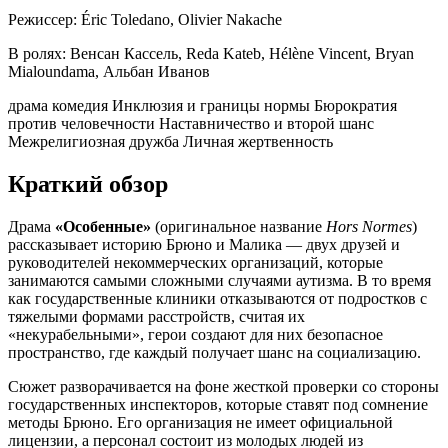
Режиссер:
Éric Toledano, Olivier Nakache
В ролях:
Венсан Кассель, Reda Kateb, Hélène Vincent, Bryan
Mialoundama, Альбан Иванов
драма
комедия
Инклюзия и границы нормы
Бюрократия
против человечности
Наставничество и второй шанс
Межрелигиозная дружба
Личная жертвенность
Краткий обзор
Драма
«Особенные»
(оригинальное название
Hors Normes
)
рассказывает историю Брюно и Малика — двух друзей и
руководителей некоммерческих организаций, которые
занимаются самыми сложными случаями аутизма. В то время
как государственные клиники отказываются от подростков с
тяжелыми формами расстройств, считая их
«некурабельными», герои создают для них безопасное
пространство, где каждый получает шанс на социализацию.
Сюжет разворачивается на фоне жесткой проверки со стороны
государственных инспекторов, которые ставят под сомнение
методы Брюно. Его организация не имеет официальной
лицензии, а персонал состоит из молодых людей из