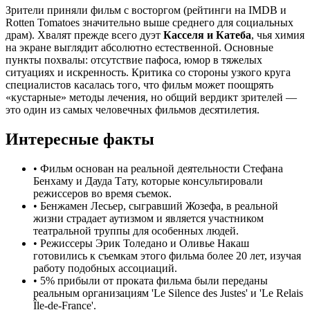
Зрители приняли фильм с восторгом (рейтинги на IMDB и
Rotten Tomatoes значительно выше среднего для социальных
драм). Хвалят прежде всего дуэт
Касселя и Катеба
, чья химия
на экране выглядит абсолютно естественной. Основные
пункты похвалы: отсутствие пафоса, юмор в тяжелых
ситуациях и искренность. Критика со стороны узкого круга
специалистов касалась того, что фильм может поощрять
«кустарные» методы лечения, но общий вердикт зрителей —
это один из самых человечных фильмов десятилетия.
Интересные факты
•
Фильм основан на реальной деятельности Стефана
Бенхаму и Дауда Тату, которые консультировали
режиссеров во время съемок.
•
Бенжамен Лесьер, сыгравший Жозефа, в реальной
жизни страдает аутизмом и является участником
театральной труппы для особенных людей.
•
Режиссеры Эрик Толедано и Оливье Накаш
готовились к съемкам этого фильма более 20 лет, изучая
работу подобных ассоциаций.
•
5% прибыли от проката фильма были переданы
реальным организациям 'Le Silence des Justes' и 'Le Relais
Île-de-France'.