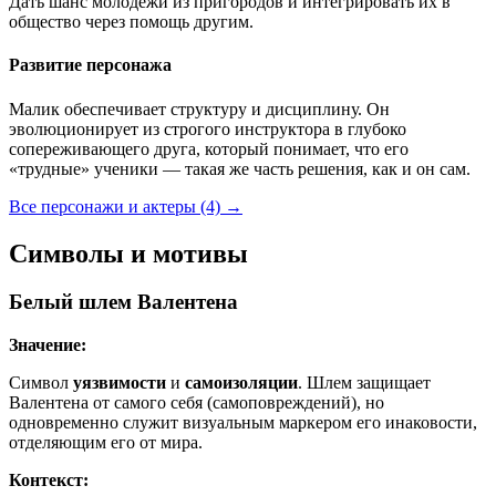
Дать шанс молодежи из пригородов и интегрировать их в
общество через помощь другим.
Развитие персонажа
Малик обеспечивает структуру и дисциплину. Он
эволюционирует из строгого инструктора в глубоко
сопереживающего друга, который понимает, что его
«трудные» ученики — такая же часть решения, как и он сам.
Все персонажи и актеры (4)
→
Символы и мотивы
Белый шлем Валентена
Значение:
Символ
уязвимости
и
самоизоляции
. Шлем защищает
Валентена от самого себя (самоповреждений), но
одновременно служит визуальным маркером его инаковости,
отделяющим его от мира.
Контекст: