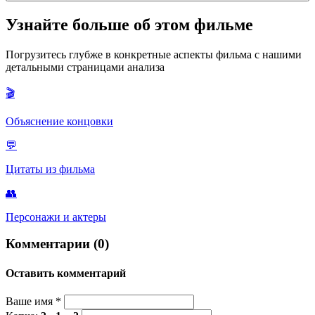
Это его способ выражения
доверия и поиска безопасности
. В
Узнайте больше об этом фильме
мире, который кажется ему хаотичным и угрожающим,
физический контакт с надежным человеком — единственный
Погрузитесь глубже в конкретные аспекты фильма с нашими
способ успокоиться.
детальными страницами анализа
🎬
Объяснение концовки
💬
Цитаты из фильма
👥
Персонажи и актеры
Комментарии (0)
Оставить комментарий
Ваше имя
*