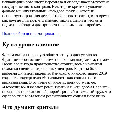
неквалифицированного персонала и оправдывает отсутствие
государственного контроля. Некоторые критики увидели в
фильме манипулятивный «feel-good movie», который
использует страдания детей, чтобы вызвать слезы, в то время
как другие считают, что именно такой прямой и честный
подход необходим для привлечения внимания к проблеме.
Полное объяснение концовки
→
Культурное влияние
Фильм вызвал широкую общественную дискуссию во
Франции о состоянии системы опеки над людьми с аутизмом.
После его выхода правительство столкнулось с критикой
нехватки специализированных центров. Картина была
выбрана фильмом закрытия Каннского кинофестиваля 2019
года, что подчеркнуло её значимость как социального
высказывания. В отличие от многих драм об аутизме,
«Особенные» избегают романтизации и «синдрома Саванта»,
показывая повседневный, порой грязный и тяжелый труд, что
сделало фильм эталоном реалистичного социального кино.
Что думают зрители